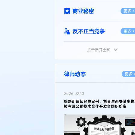
商业秘密
更多 >
反不正当竞争
更多 >
点击展开全部
植物新品种
更多 >
地理标志
更多 >
律师动态
更多 
集成电路布图设计
更多 >
2026.02.10
权律师徐新明接受《中国经营
徐新明律师经典案例：刘某与西安某生物
技术革新下知识产权保护面临新
技有限公司技术合作开发合同纠纷案
技术合同
策略
更多 >
传统文化
更多 >