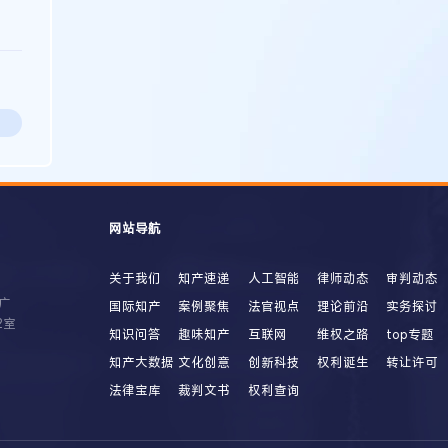
网站导航
关于我们
知产速递
人工智能
律师动态
审判动态
广
国际知产
案例聚焦
法官视点
理论前沿
实务探讨
2室
知识问答
趣味知产
互联网
维权之路
top专题
知产大数据
文化创意
创新科技
权利诞生
转让许可
法律宝库
裁判文书
权利查询