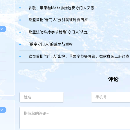
8.07
谷歌、苹果和Meta涉嫌违反守门人义务
8.07
欧盟首批“守门人”分别就该制度回应
>>
欧盟法院维持字节跳动“守门人”认定
“数字守门人”的反思与重构
欧盟首批“守门人”出炉：苹果字节提异议，微软身负三起调查
8.06
8.05
8.05
评论
8.04
8.04
>>