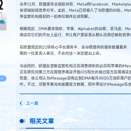
去年12月，欧盟委员会就投诉称，Meta将Facebook、Marke
告领域削弱竞争对手。此后，Meta已经卷入了与欧盟的纠纷。Me
争监管机构提起的一起类似案件达成和解。
根据规定，DMA要求微软、苹果、Alphabet的谷歌、亚马逊、Me
商店在它们的平台上运行，并让用户更容易从默认应用切换到竞争
在欧盟规定的22项核心平台服务中，由谷歌提供的服务数量最多
歌的一位发言人表示，不会对这一决定提出上诉。
与此同时，欧盟反垄断监管机构正在调查微软的必应和苹果的iMes
正在研究向第三方应用程序商店开放iOS和允许绕过官方应用商店
但是，该公司认为iMessage没有达到DMA每月4500万活跃
>>
作。不过，尽管苹果尚未披露官方数据，但外界估计iMessage在
上一篇
8.07
5.14
相关文章
5.08