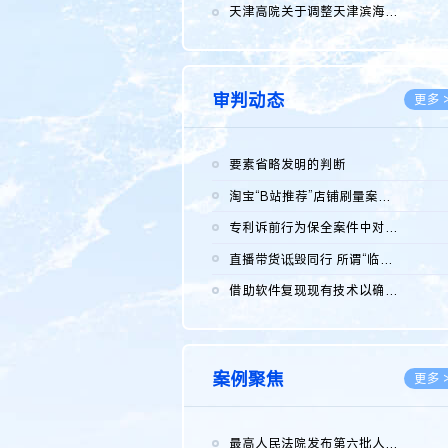
2026.0
天津高院关于调整天津滨海高新技术产业开发区华苑科技园一审普通...
2026.0
审判动态
更多 
要素省略发明的判断
2026.0
淘宝“B站推荐”店铺刷量案维持原判，两被告连带赔偿150万元
2026.0
专利诉前行为保全案件中对仿制药申请人曾作出三类声明的考量及违...
2026.0
直播带货诋毁同行 所谓“临场发挥”不免责
2026.0
借助软件复现现有技术以确认相关参数特征是否被公开
2026.0
案例聚焦
更多 
最高人民法院发布第六批人民法院种业知识产权司法保护典型案例 含...