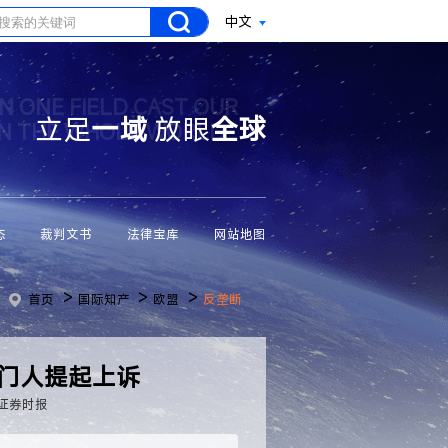
中文
N ONE FIELD CAST OUR
立足
一域
放眼
全球
ON THE WHOLE WORLD
态
裁判文书
法律宝库
网站地图
>
>
>
首页
国际知产
欧盟
反垄断
盟守门人提起上诉
证券时报