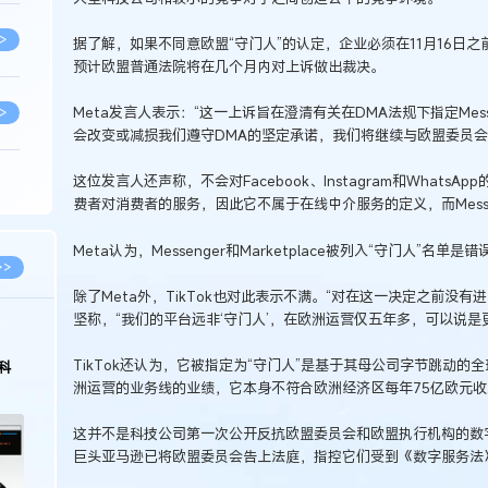
>
据了解，如果不同意欧盟“守门人”的认定，企业必须在11月16日
预计欧盟普通法院将在几个月内对上诉做出裁决。
Meta发言人表示：“这一上诉旨在澄清有关在DMA法规下指定Messen
>
会改变或减损我们遵守DMA的坚定承诺，我们将继续与欧盟委员会
这位发言人还声称，不会对Facebook、Instagram和WhatsAp
>
费者对消费者的服务，因此它不属于在线中介服务的定义，而Messen
Meta认为，Messenger和Marketplace被列入“守门人”
>
>>
除了Meta外，TikTok也对此表示不满。“对在这一决定之前没有进
坚称，“我们的平台远非‘守门人’，在欧洲运营仅五年多，可以说
>
TikTok还认为，它被指定为“守门人”是基于其母公司字节跳动
科
洲运营的业务线的业绩，它本身不符合欧洲经济区每年75亿欧元
>
这并不是科技公司第一次公开反抗欧盟委员会和欧盟执行机构的数字规
巨头亚马逊已将欧盟委员会告上法庭，指控它们受到《数字服务法
>