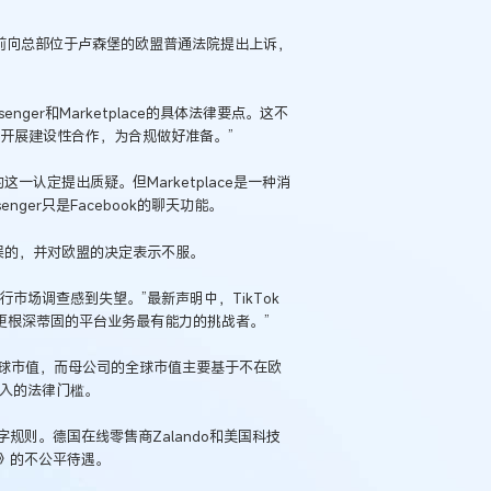
之前向总部位于卢森堡的欧盟普通法院提出上诉，
ger和Marketplace的具体法律要点。这不
开展建设性合作，为合规做好准备。”
p的这一认定提出质疑。但Marketplace是一种消
ger只是Facebook的聊天功能。
名单是错误的，并对欧盟的决定表示不服。
行市场调查感到失望。”最新声明中，TikTok
是更根深蒂固的平台业务最有能力的挑战者。”
的全球市值，而母公司的全球市值主要基于不在欧
收入的法律门槛。
则。德国在线零售商Zalando和美国科技
》的不公平待遇。