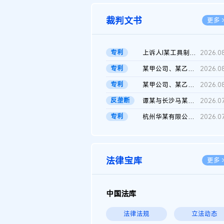
裁判文书
更多 
专利
上诉人I某工具制品有限公司与被上诉人程某及一审被告中华人民共和...
2026.0
专利
某甲公司、某乙公司、某丙公司申请诉前行为保全复议裁定书
2026.0
专利
某甲公司、某乙公司、官某与某丙公司专利申请权权属纠纷 二审判决...
2026.0
反垄断
谭某与长沙马某堆农产品股份有限公司滥用市场支配地位纠纷二审裁...
2026.0
专利
杭州华某有限公司与菲某有限公司侵害发明专利权纠纷
2026.0
法律宝库
更多 
中国法库
法律法规
立法动态