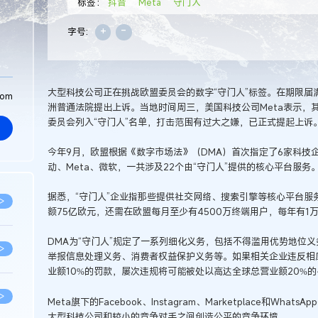
标签：
抖音
Meta
守门人
+
-
字号:
大型科技公司正在挑战欧盟委员会的数字“守门人”标签。在期限届满前，
com
洲普通法院提出上诉。当地时间周三，美国科技公司Meta表示，其平台服务
委员会列入“守门人”名单，打击范围有过大之嫌，已正式提起上诉
今年9月，欧盟根据《数字市场法》（DMA）首次指定了6家科技
动、Meta、微软，一共涉及22个由“守门人”提供的核心平台服务
据悉，“守门人”企业指那些提供社交网络、搜索引擎等核心平台服
>
额75亿欧元，还需在欧盟每月至少有4500万终端用户，每年有1
DMA为“守门人”规定了一系列细化义务，包括不得滥用优势地位
>
举报信息处理义务、消费者权益保护义务等。如果相关企业违反相
业额10%的罚款，屡次违规将可能被处以高达全球总营业额20%
>
Meta旗下的Facebook、Instagram、Marketplace和Wh
大型科技公司和较小的竞争对手之间创造公平的竞争环境。