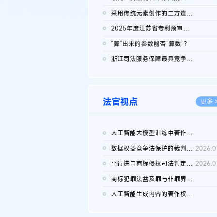
2026.0
采用传统元素创作的二方连续装饰图案作品的独创性及侵权对比认定
2026.0
2025年度江苏省专利预审典型案例
2026.0
“算”出来的参数能否“算数”？
2026.0
浙江司法服务保障最具竞争力营商环境建设典型案例（第二批）含侵...
2026.0
法官视点
更多 
人工智能大模型训练中著作权的合理使用
2026.0
数据权益竞争法保护的裁判路径构建
2026.0
平行进口商标侵权司法判定规则的困境与纾解
2026.0
商标犯罪法益及罪与非罪界限研究
2026.0
人工智能生成内容的著作权司法认定：演进逻辑、现实困境与规则建...
2026.0