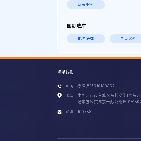
政策指引
国际法库
他国法律
国际公约
联系我们
徐律师13910160652
电话：
中国北京市东城区东长安街1号东方
地址：
场东方经贸城东一办公楼1501-150
100738
邮编：