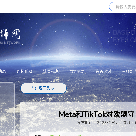
BASE O
EYES 
动态
理论前沿
法官视点
案例聚焦
实务探讨
律师动
返回列表
Meta和TikTok对欧
发布时间：2023-11-17
来源：