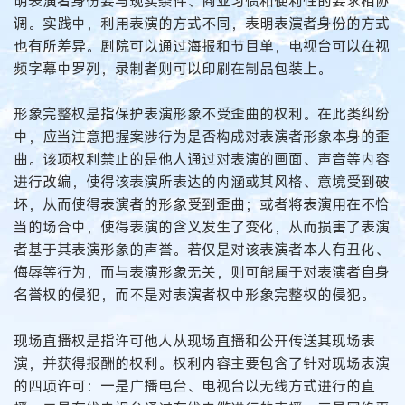
明表演者身份要与现实条件、商业习惯和便利性的要求相协
调。实践中，利用表演的方式不同，表明表演者身份的方式
也有所差异。剧院可以通过海报和节目单，电视台可以在视
频字幕中罗列，录制者则可以印刷在制品包装上。
形象完整权是指保护表演形象不受歪曲的权利。在此类纠纷
中，应当注意把握案涉行为是否构成对表演者形象本身的歪
曲。该项权利禁止的是他人通过对表演的画面、声音等内容
进行改编，使得该表演所表达的内涵或其风格、意境受到破
坏，从而使得表演者的形象受到歪曲；或者将表演用在不恰
当的场合中，使得表演的含义发生了变化，从而损害了表演
者基于其表演形象的声誉。若仅是对该表演者本人有丑化、
侮辱等行为，而与表演形象无关，则可能属于对表演者自身
名誉权的侵犯，而不是对表演者权中形象完整权的侵犯。
现场直播权是指许可他人从现场直播和公开传送其现场表
演，并获得报酬的权利。权利内容主要包含了针对现场表演
的四项许可：一是广播电台、电视台以无线方式进行的直