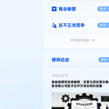
商业秘密
更多 >
反不正当竞争
更多 >
点击展开全部
植物新品种
更多 >
地理标志
更多 >
律师动态
更多 
集成电路布图设计
更多 >
2026.05.11
徐新明律师接受《天津日报》采访：解读
2025年度天津市专利行政保护案例
技术合同
更多 >
传统文化
更多 >