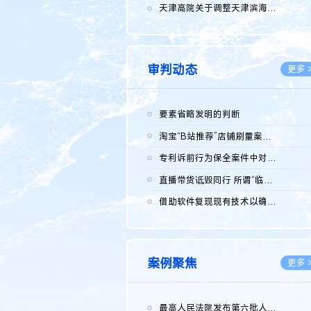
2026.0
天津高院关于调整天津滨海高新技术产业开发区华苑科技园一审普通...
2026.0
审判动态
更多 
要素省略发明的判断
2026.0
淘宝“B站推荐”店铺刷量案维持原判，两被告连带赔偿150万元
2026.0
专利诉前行为保全案件中对仿制药申请人曾作出三类声明的考量及违...
2026.0
直播带货诋毁同行 所谓“临场发挥”不免责
2026.0
借助软件复现现有技术以确认相关参数特征是否被公开
2026.0
案例聚焦
更多 
最高人民法院发布第六批人民法院种业知识产权司法保护典型案例 含...