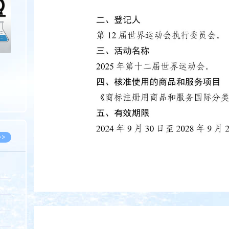
>>
8.07
5.14
5.08