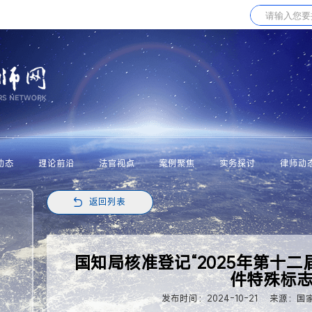
动态
理论前沿
法官视点
案例聚焦
实务探讨
律师动
返回列表
国知局核准登记“2025年第十二
件特殊标
发布时间：2024-10-21
来源：国