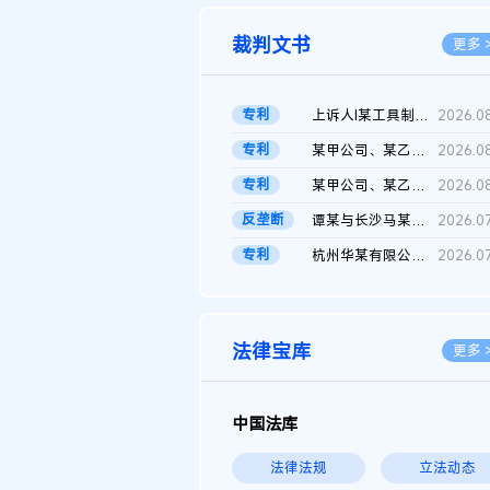
裁判文书
更多 
专利
上诉人I某工具制品有限公司与被上诉人程某及一审被告中华人民共和...
2026.0
专利
某甲公司、某乙公司、某丙公司申请诉前行为保全复议裁定书
2026.0
专利
某甲公司、某乙公司、官某与某丙公司专利申请权权属纠纷 二审判决...
2026.0
反垄断
谭某与长沙马某堆农产品股份有限公司滥用市场支配地位纠纷二审裁...
2026.0
专利
杭州华某有限公司与菲某有限公司侵害发明专利权纠纷
2026.0
法律宝库
更多 
中国法库
法律法规
立法动态