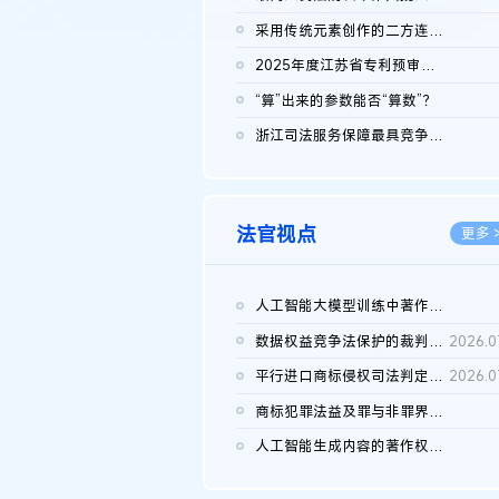
2026.0
采用传统元素创作的二方连续装饰图案作品的独创性及侵权对比认定
2026.0
2025年度江苏省专利预审典型案例
2026.0
“算”出来的参数能否“算数”？
2026.0
浙江司法服务保障最具竞争力营商环境建设典型案例（第二批）含侵...
2026.0
法官视点
更多 
人工智能大模型训练中著作权的合理使用
2026.0
数据权益竞争法保护的裁判路径构建
2026.0
平行进口商标侵权司法判定规则的困境与纾解
2026.0
商标犯罪法益及罪与非罪界限研究
2026.0
人工智能生成内容的著作权司法认定：演进逻辑、现实困境与规则建...
2026.0