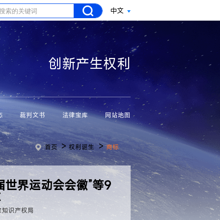
中文
创新产生权利
态
裁判文书
法律宝库
网站地图
>
>
首页
权利诞生
商标
届世界运动会会徽”等9
志
家知识产权局