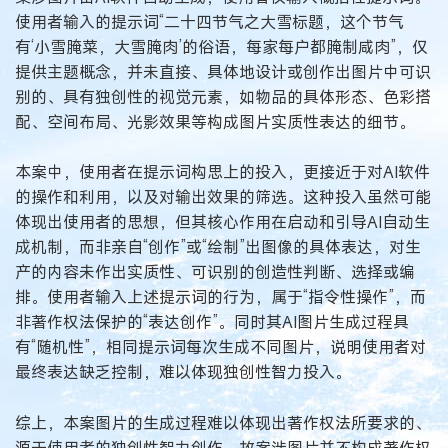
使用者输入的提示词“二十四节气之大雪标题，这个节气
有‘小雪腌菜，大雪腌肉’的俗语，每家每户都腌制咸肉”，仅
提供主题概念，并未直接、具体地设计或创作出图片中可识
别的、具有独创性的视觉元素，如物品的具体形态、色彩搭
配、空间布局、光影效果等构成图片实质性表达的细节。
本案中，使用者在提示词构思上的投入，更接近于对AI软件
的操作和利用，以及对输出效果的筛选。这种投入虽然可能
体现出使用者的思想，但其核心作用在启动和引导AI自动生
成机制，而非亲自“创作”或“绘制”出图像的具体表达，对生
产的内容未作出实质性、可识别的创造性判断、选择或编
排。使用者输入上述提示词的行为，属于“指令性操作”，而
非著作权法保护的“表达创作”。同时其AI图片生成过程具
有“随机性”，相同提示词每次生成不同图片，说明使用者对
最终表达缺乏控制，难以体现独创性智力投入。
综上，本案图片的生成过程难以体现出著作权法所要求的、
源于使用者的独创性智力创作，故案涉图片并不构成著作权