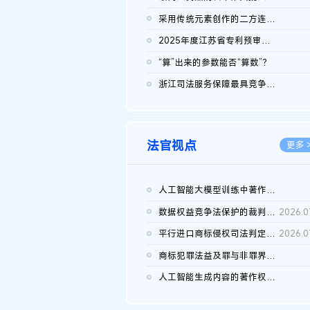
2026.0
采用传统元素创作的二方连续装饰图案作品的独创性及侵权对比认定
2026.0
2025年度江苏省专利预审典型案例
2026.0
“算”出来的参数能否“算数”？
2026.0
浙江司法服务保障最具竞争力营商环境建设典型案例（第二批）含侵...
2026.0
法官视点
更多 
人工智能大模型训练中著作权的合理使用
2026.0
数据权益竞争法保护的裁判路径构建
2026.0
平行进口商标侵权司法判定规则的困境与纾解
2026.0
商标犯罪法益及罪与非罪界限研究
2026.0
人工智能生成内容的著作权司法认定：演进逻辑、现实困境与规则建...
2026.0