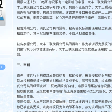
两原告还主张，“茂昌”标识系有一定影响的字号，大丰三联茂昌公
丰三联茂昌公司登记该字号的行为，构成不正当竞争；大丰三联茂
高近视治疗率等，构成虚假宣传。遂请求判令四被告立即停止上述
300万元，泰源公司就其中100万元承担连带赔偿责任，鸿川公司
被告鸿川公司、洪氏公司共同辩称：被诉侵权标识的使用经过泰源
相应对价，其已尽到审查注意义务，不应承担赔偿责任。
被告泰源公司、大丰三联茂昌公司共同辩称：作为被诉行为授权的
的第17108590号注册商标、大丰三联茂昌公司授权该店使用的“
效。
三、审判
>>
首先，被诉行为构成对原告商标专用权的侵害。被诉侵权标识与权
别与权利商标核准使用类别构成相同或类似，易导致混淆，构成商
氏公司共同经营被诉“三联茂昌眼镜”店铺，泰源公司系被诉标识授
8.07
授权的代理，且授权书中亦写明“经上海泰源生物科技公司授权，大
担民事责任。
5.14
泰源公司、大丰三联茂昌公司抗辩，其实施被诉行为系基于泰源公司享
5.08
标已被宣告无效，该商标权视为自始即不存在，故对该项抗辩不予