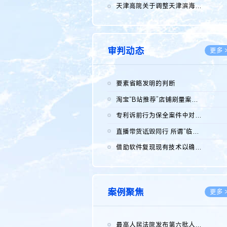
2026.0
天津高院关于调整天津滨海高新技术产业开发区华苑科技园一审普通...
2026.0
审判动态
更多 
要素省略发明的判断
2026.0
淘宝“B站推荐”店铺刷量案维持原判，两被告连带赔偿150万元
2026.0
专利诉前行为保全案件中对仿制药申请人曾作出三类声明的考量及违...
2026.0
直播带货诋毁同行 所谓“临场发挥”不免责
2026.0
借助软件复现现有技术以确认相关参数特征是否被公开
2026.0
案例聚焦
更多 
最高人民法院发布第六批人民法院种业知识产权司法保护典型案例 含...