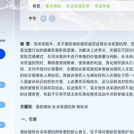
标签：
服务商标
合法来源抗辩
司法审查
+
-
字号:
com
摘 要
：司法实践中，关于服务商标侵权能否适用合法来源抗辩，
是加盟行业的健康发展影响显著。为解决上述争议，关键在于回归
实际流通模式，在司法裁判中进行审慎的价值衡量与判断。合法来
法权益的同时，兼顾善意销售者、使用者的利益，强化侵权源头打
同、支付市场对价等要件，亦要结合客观表现审查被诉侵权人主观
的标识侵害他人商标权。若被诉侵权人与商标权利人长期处于同一
入股被诉标识的权利方等，上述事实互相结合，足以证明其对权利
>
晓所获授权可能存在瑕疵。在此情形下，其主张合法来源抗辩不能
的合理审查，有助于引导市场主体在商标授权活动中尽到审慎注意
>
关键词
：服务商标 合法来源抗辩 商标法
一、引言
>
商标侵权合法来源抗辩审查的核心意义，在于其对商标权强保护与