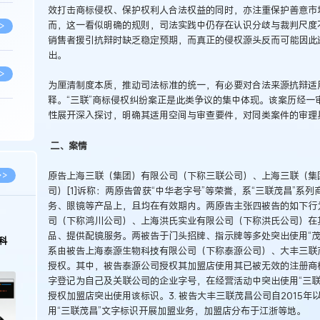
效打击商标侵权、保护权利人合法权益的同时，亦注重保护善意市
而，这一看似明确的规则，司法实践中仍存在认识分歧与裁判尺度
>
销售者援引抗辩时缺乏稳定预期，而真正的侵权源头反而可能因此
出。
>
为厘清制度本质，推动司法标准的统一，有必要对合法来源抗辩适
释。“三联”商标侵权纠纷案正是此类争议的集中体现。该案历经一
性展开深入探讨，明确其适用空间与审查要件，对同类案件的审理
>
二、案情
>
原告上海三联（集团）有限公司（下称三联公司）、上海三联（集
>>
司）[1]诉称：两原告曾获“中华老字号”等荣誉，系“三联茂昌”
务、眼镜等产品上，且均在有效期内。两原告主张四被告的如下行为
>
司（下称鸿川公司）、上海洪氏实业有限公司（下称洪氏公司）在
品、提供配镜服务。两被告于门头招牌、指示牌等多处突出使用“茂昌
科
系由被告上海泰源生物科技有限公司（下称泰源公司）、大丰三联
授权。其中，被告泰源公司授权其加盟店使用其已被无效的注册商标
>
字登记为自己及关联公司的企业字号，在经营活动中突出使用“三联
授权加盟店突出使用该标识。3. 被告大丰三联茂昌公司自2015
用“三联茂昌”文字标识开展加盟业务，加盟店分布于江浙等地。
>