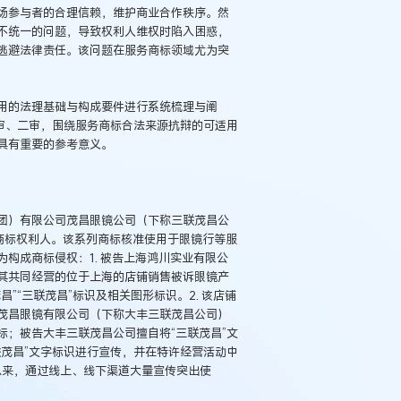
场参与者的合理信赖，维护商业合作秩序。然
不统一的问题，导致权利人维权时陷入困惑，
逃避法律责任。该问题在服务商标领域尤为突
用的法理基础与构成要件进行系统梳理与阐
审、二审，围绕服务商标合法来源抗辩的可适用
具有重要的参考意义。
团）有限公司茂昌眼镜公司（下称三联茂昌公
系列商标权利人。该系列商标核准使用于眼镜行等服
构成商标侵权：1. 被告上海鸿川实业有限公
其共同经营的位于上海的店铺销售被诉眼镜产
”“三联茂昌”标识及相关图形标识。2. 该店铺
茂昌眼镜有限公司（下称大丰三联茂昌公司）
；被告大丰三联茂昌公司擅自将“三联茂昌”文
茂昌”文字标识进行宣传，并在特许经营活动中
年以来，通过线上、线下渠道大量宣传突出使