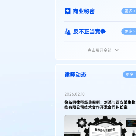
商业秘密
更多 >
反不正当竞争
更多 >
点击展开全部
植物新品种
更多 >
地理标志
更多 >
律师动态
更多 
集成电路布图设计
更多 >
2026.02.10
权律师徐新明接受《中国经营
徐新明律师经典案例：刘某与西安某生物
技术革新下知识产权保护面临新
技有限公司技术合作开发合同纠纷案
技术合同
策略
更多 >
传统文化
更多 >