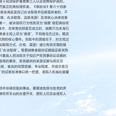
源于民法保护善意第三人以及信赖保护原则。
罚真正的商标侵权者。《商标法》第六十四条
证明该商品是自己合法取得并说明提供者的，不
知情、合法取得、说明来源）及其核心法律效果
一，被诉侵权行为性质须为“销售”侵犯商标权
践中，在审查抗辩是否成立时，销售行为本身已
者主观上须为“善意”，不知情且无过失。概言
抗辩的核心要件。实践中的困境在于，对主观过
如取得方式、价格、渠道）建立有效关联的情
系“合法取得”。需要销售者提供证据链证明其购
《最高人民法院关于知识产权民事诉讼证据的
取得的事实，若其提供的来源证据与其应尽
时指明，被告的经营规模、专业程度、市场交易习
”的证明标准难以统一把握，易陷入机械化裁量
辩并非侵权阻却事由。要厘清免赔与免责的界
维权所支出的合理开支，原则上仍应由侵权人