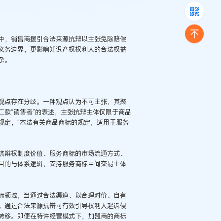
中，销售商援引合法来源抗辩以主张免除赔偿
义务边界，更影响知识产权权利人的合法权益
杂。
观点存在分歧。一种观点认为不可主张，其聚
款“销售者”的表述，主张抗辩主体仅限于商品
规定，“本法有关商品商标的规定，适用于服务
抗辩权制度价值、服务商标的市场流通方式、
目的与体系逻辑，支持服务商标中间交易主体
标领域，当通过合法渠道、以合理对价、自有
。通过合法来源抗辩可有效引导权利人起诉侵
转移。即便在特许经营模式下，加盟商的商标