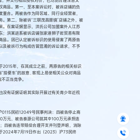
品，并支付相应授权对价，已尽到合理注意义
权商品。第一，至本案诉讼时，被诉店铺的负
度重合。两被告作为同区域、同行业经营者，
。第二，除被诉“三联茂昌眼镜”店铺之外，被
来。在案证据显示，洪氏公司加盟案外人江苏
东；洪某进系被诉店铺张家港狮子岩贸易有限
商品。因已认定被诉标识的使用侵害了两原告
以及被诉行为构成仿冒混淆的诉讼请求，不予
2015年，在其成立之前，两原告的相关标识
搭便车”的故意 , 客观上易使相关公众对商品
成不正当竞争。
也没有证据证明其实际开展过有关青少年近视
0115民初12049号民事判决：四被告停止商
0万元，被告泰源公司就其中100万元承担连
任；四被告连带赔偿合理开支并刊登声明，消除
24年7月19日作出（2023）沪73民终