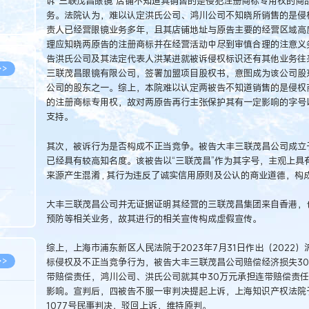
诉“三联茂昌眼镜”店铺不知道其销售的是侵犯注册商标专用权的商
8.07
务。法院认为，难以认定洪氏公司、鸿川公司不知晓所销售的是侵
8.07
责人已经营眼镜业务多年，且其店铺地址与原告主要的经营区域高
理应知晓两原告的注册商标并在经营活动中尽到审慎合理的注意义务
告洪氏公司及其法定代表人洪某进就被诉侵权标识还有其他业务往
>>
三联茂昌眼镜有限公司，签署加盟项目股权书，意图成为该公司股
公司的股东之一。综上，本院难以认定两被告不知道销售的是侵权
的注册商标专用权，故对两原告再行主张保护其有一定影响的字号
支持。
8.06
其次，被诉行为是否构成不正当竞争。被告大丰三联茂昌公司成立于
8.05
已经具有较高知名度。该被告以“三联茂昌”作为其字号，主观上具有“
来源产生混淆 , 其行为违反了诚实信用原则及公认的商业道德，构
8.05
8.04
大丰三联茂昌公司并无证据证明其经营的三联茂昌集团来自香港，
预防等相关业务，故其进行的相关宣传构成虚假宣传。
8.04
综上，上海市浦东新区人民法院于2023年7月31日作出（2022）沪
>>
标侵权及不正当竞争行为，被告大丰三联茂昌公司赔偿经济损失30
带赔偿责任，鸿川公司、洪氏公司就其中30万元承担连带赔偿责
影响。宣判后，四被告不服一审判决提起上诉，上海知识产权法院于20
1077号民事判决，驳回上诉，维持原判。