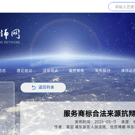
动态
理论前沿
法官视点
案例聚焦
实务探讨
律师动
返回列表
服务商标合法来源抗
发布时间：2026-05-11
来源：
作者：袁田 浦东新区人民法院，张苏博雷 华东