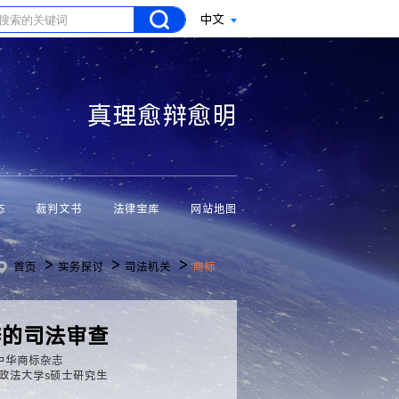
中文
真理愈辩愈明
态
裁判文书
法律宝库
网站地图
>
>
>
首页
实务探讨
司法机关
商标
辩的司法审查
中华商标杂志
政法大学s硕士研究生