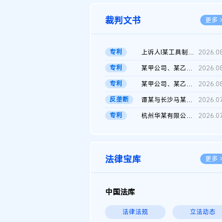
裁判文书
更多 
专利
上诉人I某工具制品有限公司与被上诉人程某及一审被告中华人民共和...
2026.0
专利
某甲公司、某乙公司、某丙公司申请诉前行为保全复议裁定书
2026.0
专利
某甲公司、某乙公司、官某与某丙公司专利申请权权属纠纷 二审判决...
2026.0
反垄断
谭某与长沙马某堆农产品股份有限公司滥用市场支配地位纠纷二审裁...
2026.0
专利
杭州华某有限公司与菲某有限公司侵害发明专利权纠纷
2026.0
法律宝库
更多 
中国法库
法律法规
立法动态