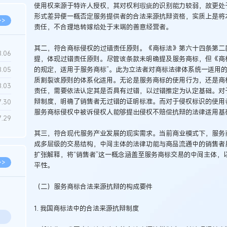
使用权来源于特许人授权，其对权利瑕疵的识别能力较弱，故更处于
形式差异便一概否定服务提供者的合法来源抗辩资格，实质上是将
>>
责任，不合理地转嫁给处于末端的善意经营者。
其二，符合商标侵权的过错责任原则。《商标法》第六十四条第二
8.06
提，体现过错责任原则。尽管该条款未明确提及服务商标，但《商
的规定，适用于服务商标”。此为立法者对商标法律体系统一适用
8.05
质割裂该原则的体系化适用。无论是服务商标的使用行为，还是商
8.03
责任，需要依法认定其是否具有过错，以过错推定为认定基础。对
辩制度，明确了销售者无过错的证明标准。而对于侵权标识的使用
7.30
服务商标侵权中被诉侵权人能够提出侵权不赔偿抗辩的法律适用基
7.29
其三，符合现代服务产业发展的现实需求。当前商业模式下，服务
成多层级的交易结构，中间主体的法律功能与商品流通中的销售者
扩张解释，将“销售者”这一概念涵盖至服务商标交易的中间主体，
>>
平性。
（二）服务商标合法来源抗辩的构成要件
1. 我国商标法中的合法来源抗辩制度