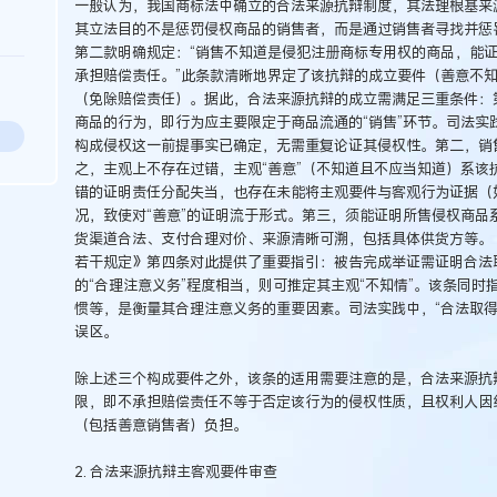
一般认为，我国商标法中确立的合法来源抗辩制度，其法理根基来
其立法目的不是惩罚侵权商品的销售者，而是通过销售者寻找并惩
第二款明确规定：“销售不知道是侵犯注册商标专用权的商品，能
承担赔偿责任。”此条款清晰地界定了该抗辩的成立要件（善意不
（免除赔偿责任）。据此，合法来源抗辩的成立需满足三重条件：第
商品的行为，即行为应主要限定于商品流通的“销售”环节。司法实
构成侵权这一前提事实已确定，无需重复论证其侵权性。第二，销售
之，主观上不存在过错，主观“善意”（不知道且不应当知道）系该
错的证明责任分配失当，也存在未能将主观要件与客观行为证据（
况，致使对“善意”的证明流于形式。第三，须能证明所售侵权商品
货渠道合法、支付合理对价、来源清晰可溯，包括具体供货方等。
若干规定》第四条对此提供了重要指引：被告完成举证需证明合法
的“合理注意义务”程度相当，则可推定其主观“不知情”。该条同
惯等，是衡量其合理注意义务的重要因素。司法实践中，“合法取得
误区。
除上述三个构成要件之外，该条的适用需要注意的是，合法来源抗
限，即不承担赔偿责任不等于否定该行为的侵权性质，且权利人因
（包括善意销售者）负担。
2. 合法来源抗辩主客观要件审查