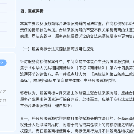
3.26
四、重点评析
8.06
本案主要涉及服务商标合法来源抗辩的司法审查。在商标侵权诉讼
8.04
责任的情形较为常见。合法来源抗辩的审查不仅关系销售商的注意
实现。司法实践中，服务商标侵权诉讼的合法来源抗辩审查更为复
8.04
8.03
（一）服务商标合法来源抗辩可适用性探究
针对服务商标侵权案件中，中间交易主体能否主张合法来源抗辩，
>>
焦于《中华人民共和国商标法》（下称《商标法》）第六十四条第二
流通环节的销售方。另一种观点则认为，《商标法》第四条第二款
商标”，故服务商标中间交易主体亦可主张合法来源抗辩。
7.28
7.21
笔者认为，服务商标中间交易主体能否主张合法来源抗辩，应结合
服务产业需求等因素进行综合判断。总体而言，应基于商标法立法
7.17
主张合法来源抗辩，理由如下：
其一，符合合法来源抗辩制度打击侵权源头的立法目的。在商品商
7.02
权处分人处取得商品时，附着于商品或其包装上的商标亦随之转移
6.22
权源头。而在服务商标使用中，商标使用行为并不伴随商品物权的