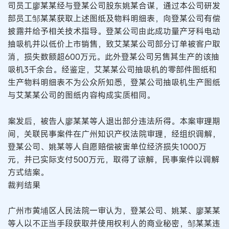
司员工廖某某经与登某公司股东姚某合谋，通过本公司研发
部员工邹某某获取上述图纸及物料明细表，向登某公司有偿
披露并给予相关技术指导。登某公司由此成功量产牙科电动
抽吸机并以低价上市销售，致艾某某公司部分订单被客户取
消，损失数额超600万元。此外登某公司另售其生产的该抽
吸机3千余台。经鉴定，艾某某公司抽吸机的零部件图纸和
生产物料明细表不为公众所知悉，登某公司抽吸机生产图纸
与艾某某公司的图纸内容构成实质相同。
案发后，被告人廖某某等人退出部分违法所得。本案审理期
间，关联民事案件在广州知识产权法院审理，经组织调解，
登某公司、姚某等人自愿赔偿被害单位经济损失1000万
元，并已实际支付500万元，取得了谅解，民事案件以调解
方式结案。
裁判结果
广州市黄埔区人民法院一审认为，登某公司、姚某、廖某某
等人以不正当手段获取并使用权利人的商业秘密，邹某某违