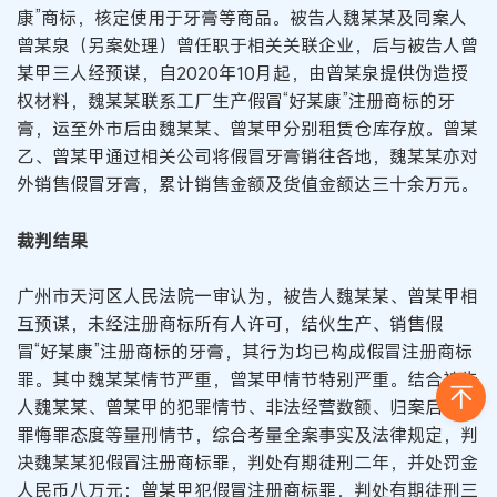
康”商标，核定使用于牙膏等商品。被告人魏某某及同案人
曾某泉（另案处理）曾任职于相关关联企业，后与被告人曾
某甲三人经预谋，自2020年10月起，由曾某泉提供伪造授
权材料，魏某某联系工厂生产假冒“好某康”注册商标的牙
膏，运至外市后由魏某某、曾某甲分别租赁仓库存放。曾某
乙、曾某甲通过相关公司将假冒牙膏销往各地，魏某某亦对
外销售假冒牙膏，累计销售金额及货值金额达三十余万元。
裁判结果
广州市天河区人民法院一审认为，被告人魏某某、曾某甲相
互预谋，未经注册商标所有人许可，结伙生产、销售假
冒“好某康”注册商标的牙膏，其行为均已构成假冒注册商标
罪。其中魏某某情节严重，曾某甲情节特别严重。结合被告
人魏某某、曾某甲的犯罪情节、非法经营数额、归案后的认
罪悔罪态度等量刑情节，综合考量全案事实及法律规定，判
决魏某某犯假冒注册商标罪，判处有期徒刑二年，并处罚金
人民币八万元；曾某甲犯假冒注册商标罪，判处有期徒刑三