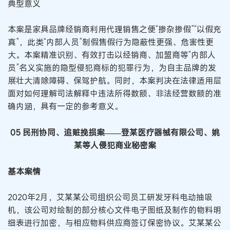
典型意义
本案是家具品牌经销商利用代理销售之便“掺杂掺假”“以假充
真”，此类“内部人员”制假售假行为隐蔽性更强、危害性更
大。本案精准识别、有效打击以经销商、加盟商等“内部人
员”名义实施的隐型侵犯商标的犯罪行为，为自主品牌的发
展壮大清除障碍、保驾护航。同时，本案判决在法律适用层
面对如何理解司法解释中违法所得数额、非法经营数额的准
确内涵，具有一定的参考意义。
05 民刑协同、追赃挽损案
——登某医疗器械有限公司、姚
某等人侵犯商业秘密案
基本案情
2020年2月，艾某某公司组织公司员工研发牙科电动抽吸
机，该公司对绘制的部分核心文件电子图纸及制作的物料明
细表进行加密，与相应物料供应商签订保密协议。艾某某公