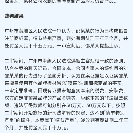
经鉴别，某林公司收到的全屋定制产品均为仿冒产品。
裁判结果
广州市黄埔区人民法院一审认为，邵某某的行为已构成假冒
注册商标罪，情节特别严重，判处有期徒刑三年三个月，并
处罚金人民币十五万元。一审宣判后，邵某某提起上诉。
二审期间，广州市中级人民法院遵循主客观相一致的原则，
结合在案的聊天记录、合同文本、合同当事人的缔约目的对
邵某某的行为进行了全面分析，认为在案证据足以证实邵某
某擅自使用其他品牌板材冒充“顶某”注册商标商品的事实，
一审定罪准确。因现有证据未能查实本案的税费、安装费、
双方约定非顶某品牌的产品金额等，导致本案的非法经营数
额、违法所得数额可能分别在50万元、30万元以下，按照
二审期间开始施行的新司法解释的规定，达不到“情节特别
严重”的标准，本案属于“情节严重”，遂改判有期徒刑二年三
个月，并处罚金人民币十万元。