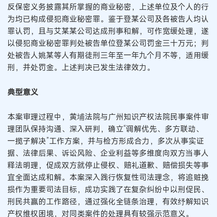
反保密义务披露其所掌握的商业秘密，上述单位及个人的行
为均已构成侵犯商业秘密罪。鉴于登某公司及各被告人均认
罪认罚，且与艾某某公司达成刑事和解，可作宽缓处理，遂
以侵犯商业秘密罪判处被告单位登某公司罚金三十万元；判
处被告人姚某等人有期徒刑三年至一年九个月不等，适用缓
刑，并处罚金。上述判决已发生法律效力。
典型意义
本案审理过程中，黄埔法院与广州知识产权法院民事案件审
理团队保持沟通、深入研判，确立“调解优先、多方联动、
一揽子解决”工作方案，并与检方形成合力，多次从事实证
据、法律后果、诉讼风险、企业利益等多维度向双方当事人
释法明理，促成双方就停止侵权、赔礼道歉、赔偿损失等事
宜全面达成和解。本案深入践行恢复性司法理念，将追赃挽
损作为重要司法目标，成功实践了在复杂纠纷中以刑促民、
刑民共赢的工作路径，通过强化全链条治理，有效纾解知识
产权维权困境，对同类案件的处理具有较强示范意义。