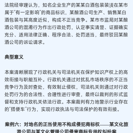
法院经审理认为，知名企业生产的某某白酒包装装潢在某市
属于“有一定影响”的商品标识，某酿酒公司生产、销售某白
酒包装与其高度近似，构成不正当竞争。某市市监局对某酿
酒公司的混淆行为作出行政处罚，认定事实清楚、证据确实
充分、适用法律正确、程序合法、处罚适当，最终驳回某酿
酒公司的诉讼请求。
典型意义
本案清晰展现了行政机关与司法机关在保护知识产权上的高
效衔接与职能互补。行政机关通过对扰乱市场秩序的不正当
竞争行为及时查处，有效制止侵权，司法机关则通过对行政
处罚行为的合法性、合理性进行审查，最终以裁判的形式监
督和支持行政机关依法行政。本案裁判有力地警示行业存在
的“搭便车”行为，实现行政执法与司法保护的有效衔接。
案例六：对地名的正当使用不构成侵犯商标权——某文化旅
游公司与某文化管理公司侵害商标专用权纠纷案