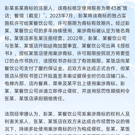
彭某系某商标的注册人，该商标核定使用服务为第43类“饭
店；餐馆（截至）”。2023年7月，彭某将该商标的独占实
施权许可给某餐饮公司，许可期限为商标有效期内。经过彭
某、某餐饮公司的多年持续使用，案涉商标被认定为驰名商
标。某饭店系张某注册经营。2022年，彭某、某餐饮公司
与张某、某饭店开始磋商加盟事宜，某餐饮公司出具《授权
书》，授权某饭店使用案涉商标，许可期限按照双方将要签
订的合作书执行，该授权书亦标注了有效期限。某饭店向某
餐饮公司支付了履约保证金。后双方未达成正式合作，但某
饭店从授权书签订开始直至本案证据保全时仍在店铺门头、
电梯内部、店内餐具、菜单及某平台上使用案涉商标。彭
某、某餐饮公司诉请立即停止侵权，并适用惩罚性赔偿判令
张某、某饭店承担赔偿责任。
法院经审理认为，彭某、某餐饮公司系案涉商标的权利人及
利害关系人，张某、某饭店在双方未达成合作经营协议的情
况下，持续多处使用案涉商标的行为构成侵权。张某、某饭