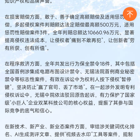
知识产权和品牌声誉。
在损害赔偿方面，敢于、善于确定高额赔偿及适用惩罚性赔
偿，多起侵权案件判赔额达法定赔偿最高额500万元，适用
惩罚性赔偿案件3件，全年判赔总额达10660.96万元，显著
提高侵权违法成本，让侵权者“痛到不敢再犯”，让创新者“劳
有所获、创有所值”。
在程序救济方面，全年共发出行为保全禁令18件，其中包括
全国首例涉集成电路布图设计禁令、无锡法院首例商业秘密
禁令等标志性案件，有效在诉讼中为权利人按下侵权“暂停
键”，坚决防止“赢了官司、丢了市场”。在一起涉外发明专利
侵权诉讼中，无锡中院依法驳回原告起诉，有力保护了国家
级“小巨人”企业双某科技公司的核心权益，提振了其参与国
际竞争的底气和信心。
在新技术、新产业、新业态案件方面，审结涉关键词优化排
名、AI生成测评文章、提供“视频去水印”工具等案件，规制