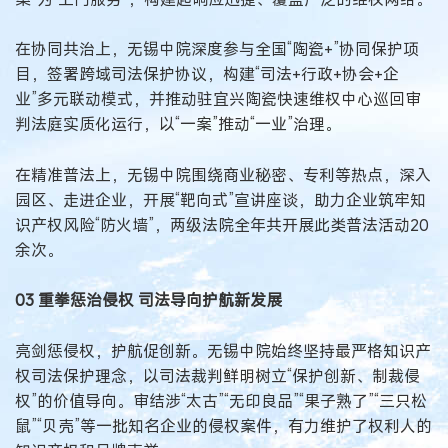
在协同共治上，无锡中院深度参与全国“陶瓷+”协同保护项
目，签署跨域司法保护协议，构建“司法+行政+协会+企
业”多元联动模式，并推动驻宜兴陶瓷快速维权中心巡回审
判法庭实质化运行，以“一案”推动“一业”治理。
在精准普法上，无锡中院围绕商业秘密、专利等热点，深入
园区、走进企业，开展“靶向式”宣讲座谈，助力企业筑牢知
识产权风险“防火墙”，两级法院全年共开展此类普法活动20
余次。
03 重拳惩治侵权 司法导向护航新发展
亮剑惩侵权，护航促创新。无锡中院始终坚持最严格知识产
权司法保护理念，以司法裁判鲜明树立“保护创新、制裁侵
权”的价值导向。审结涉“太古”“无印良品”“果子熟了”“三只松
鼠”“贝壳”等一批知名企业的侵权案件，有力维护了权利人的