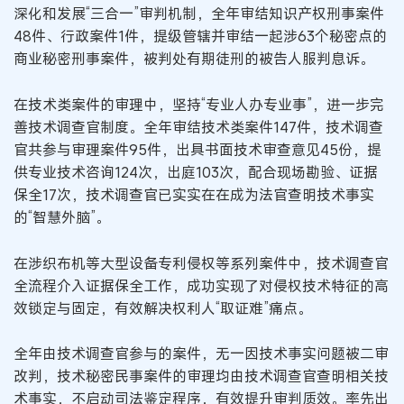
深化和发展“三合一”审判机制，全年审结知识产权刑事案件
48件、行政案件1件，提级管辖并审结一起涉63个秘密点的
商业秘密刑事案件，被判处有期徒刑的被告人服判息诉。
在技术类案件的审理中，坚持“专业人办专业事”，进一步完
善技术调查官制度。全年审结技术类案件147件，技术调查
官共参与审理案件95件，出具书面技术审查意见45份，提
供专业技术咨询124次，出庭103次，配合现场勘验、证据
保全17次，技术调查官已实实在在成为法官查明技术事实
的“智慧外脑”。
在涉织布机等大型设备专利侵权等系列案件中，技术调查官
全流程介入证据保全工作，成功实现了对侵权技术特征的高
效锁定与固定，有效解决权利人“取证难”痛点。
全年由技术调查官参与的案件，无一因技术事实问题被二审
改判，技术秘密民事案件的审理均由技术调查官查明相关技
术事实，不启动司法鉴定程序，有效提升审判质效。率先出