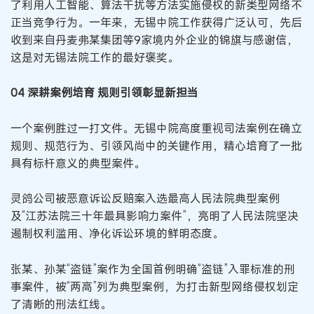
了利用人工智能、算法干扰等方法实施侵权的新类型网络不
正当竞争行为。一年来，无锡中院工作获得广泛认可，先后
收到来自丹麦弗某集团等9家境内外企业的锦旗与感谢信，
这是对无锡法院工作的最好褒奖。
04 深耕案例培育 规则引领彰显新担当
一个案例胜过一打文件。无锡中院高度重视司法案例在确立
规则、规范行为、引领风尚中的关键作用，精心培育了一批
具有标杆意义的典型案件。
灵鸽公司被恶意诉讼反赔案入选最高人民法院典型案例
及“江苏法院三十年最具影响力案件”，亮明了人民法院坚决
遏制权利滥用、净化诉讼环境的鲜明态度。
张某、孙某“盗链”案作为全国首例明确“盗链”入罪标准的刑
事案件，被“两高”列为典型案例，为打击新型网络侵权划定
了清晰的刑法红线。