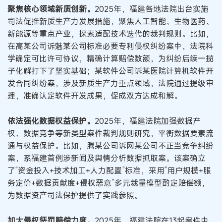
聚焦核心领域新质创新。
2025年，福建各地法院出台实施
司法促推新质生产力发展措施，聚焦人工智能、生物医药、
新能源等重点产业，探索适配技术迭代的裁判规则。比如，
在高某公司诉魅某公司标准必要专利侵权纠纷案中，法院科
学确定可比许可协议，精确计算赔偿数额，为纠纷后续一揽
子化解打下了坚实基础；某软件公司诉某医院计算机软件开
发合同纠纷案，涉及新质生产力重点领域，法院通过提级审
理，准确认定软件开发成果，促成双方达成和解。
依法强化数据权益保护。
2025年，福建法院加强数据产
权、数据竞争等新类型案件裁判规则研究，平衡数据要素流
通与权益保护。比如，腾某公司诉网某公司不正当竞争纠纷
案，系福建首例涉新闻及舆情分析数据抓取案。该案确立
了“资金投入+技术加工+人力配置”标准，采用“用户规模+服
务定价+数据贡献度+侵权恶意”多元裁量模型酌定赔偿额，
为数据资产司法保护提供了实践参照。
加大侵权惩罚赔偿力度。
2025年，福建法院在13起案件中