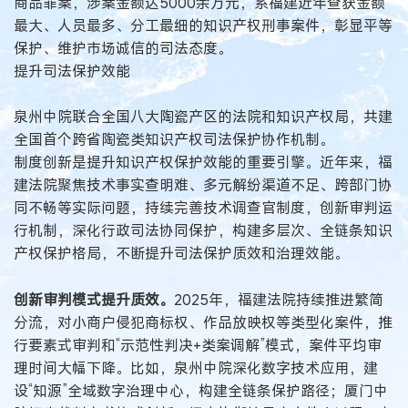
商品罪案，涉案金额达5000余万元，系福建近年查获金额
最大、人员最多、分工最细的知识产权刑事案件，彰显平等
保护、维护市场诚信的司法态度。
提升司法保护效能
泉州中院联合全国八大陶瓷产区的法院和知识产权局，共建
全国首个跨省陶瓷类知识产权司法保护协作机制。
制度创新是提升知识产权保护效能的重要引擎。近年来，福
建法院聚焦技术事实查明难、多元解纷渠道不足、跨部门协
同不畅等实际问题，持续完善技术调查官制度，创新审判运
行机制，深化行政司法协同保护，构建多层次、全链条知识
产权保护格局，不断提升司法保护质效和治理效能。
创新审判模式提升质效。
2025年，福建法院持续推进繁简
分流，对小商户侵犯商标权、作品放映权等类型化案件，推
行要素式审判和“示范性判决+类案调解”模式，案件平均审
理时间大幅下降。比如，泉州中院深化数字技术应用，建
设“知源”全域数字治理中心，构建全链条保护路径；厦门中