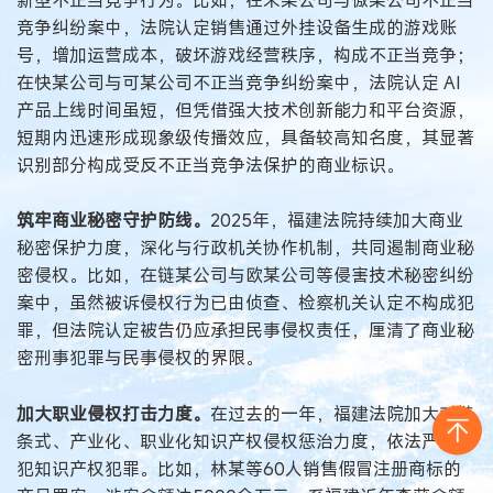
竞争纠纷案中，法院认定销售通过外挂设备生成的游戏账
号，增加运营成本，破坏游戏经营秩序，构成不正当竞争；
在快某公司与可某公司不正当竞争纠纷案中，法院认定 AI
产品上线时间虽短，但凭借强大技术创新能力和平台资源，
短期内迅速形成现象级传播效应，具备较高知名度，其显著
识别部分构成受反不正当竞争法保护的商业标识。
筑牢商业秘密守护防线。
2025年，福建法院持续加大商业
秘密保护力度，深化与行政机关协作机制，共同遏制商业秘
密侵权。比如，在链某公司与欧某公司等侵害技术秘密纠纷
案中，虽然被诉侵权行为已由侦查、检察机关认定不构成犯
罪，但法院认定被告仍应承担民事侵权责任，厘清了商业秘
密刑事犯罪与民事侵权的界限。
加大职业侵权打击力度。
在过去的一年，福建法院加大对链
条式、产业化、职业化知识产权侵权惩治力度，依法严惩侵
犯知识产权犯罪。比如，林某等60人销售假冒注册商标的