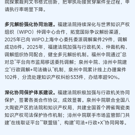
院探索裁判文书格式创新，把审执衔接贯穿案件全过程，申
请执行率明显下降。
多元解纷强化协同治理。
福建法院持续深化与世界知识产权
组织（WIPO）仲调中心合作，拓宽国际争议解纷渠道，
2025年已向 WIPO上海中心委托委派调解案件29件，调解
成功8件。2025年，福建法院加强与行政机关、仲裁机构、
调解组织协同配合，健全多元解纷机制。福州中院通过“总
对总”平台向市监局移送委托调解；泉州中院、漳州中院建
立“行政调解+司法确认”机制，泉州中院累计线上办理案件
102件，分流处理知识产权纠纷533件，办结率超90%。
深化协同保护体系建设。
福建法院积极加强与行政机关协同
保护，签署各类合作协议，成效显著。泉州中院联合全国八
大陶瓷产区的法院和知识产权局，共建全国首个跨省陶瓷类
知识产权司法保护协作机制；漳州中院联手市场监管部门共
建“在线取证平台”“联盟链”，构建“司法+行政+X”协同网等。