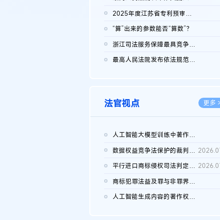
2026.0
2025年度江苏省专利预审典型案例
2026.0
“算”出来的参数能否“算数”？
2026.0
浙江司法服务保障最具竞争力营商环境建设典型案例（第二批）含侵...
2026.0
最高人民法院发布依法规范平台经营、保护消费者合法权益典型案例...
2026.0
法官视点
更多 
人工智能大模型训练中著作权的合理使用
2026.0
数据权益竞争法保护的裁判路径构建
2026.0
平行进口商标侵权司法判定规则的困境与纾解
2026.0
商标犯罪法益及罪与非罪界限研究
2026.0
人工智能生成内容的著作权司法认定：演进逻辑、现实困境与规则建...
2026.0