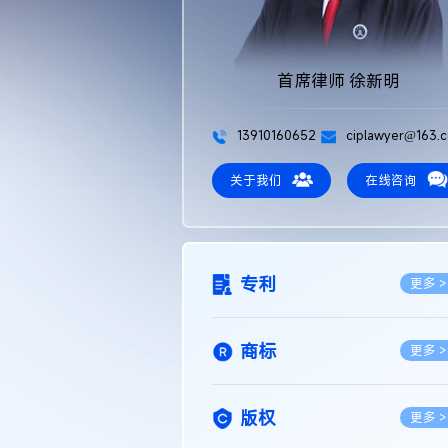
首席律师 徐新明
13910160652
ciplawyer@163.
关于我们
在线咨询
专利
更多 >
商标
更多 >
版权
更多 >