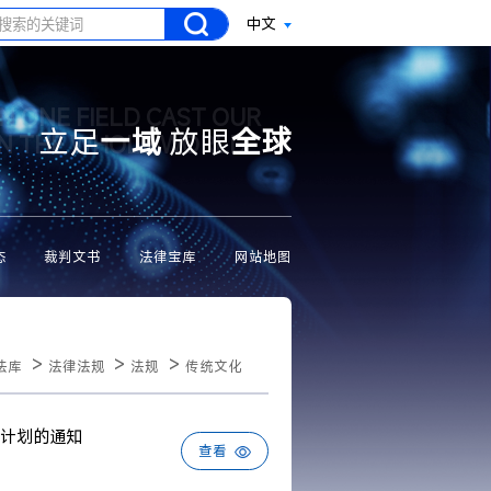
中文
N ONE FIELD CAST OUR
立足
一域
放眼
全球
ON THE WHOLE WORLD
态
裁判文书
法律宝库
网站地图
>
>
>
法库
法律法规
法规
传统文化
计划的通知
查看