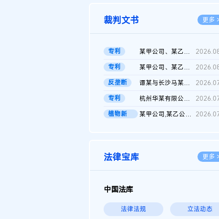
裁判文书
更多 
专利
某甲公司、某乙公司、某丙公司申请诉前行为保全复议裁定书
2026.0
专利
某甲公司、某乙公司、官某与某丙公司专利申请权权属纠纷 二审判决...
2026.0
反垄断
谭某与长沙马某堆农产品股份有限公司滥用市场支配地位纠纷二审裁...
2026.0
专利
杭州华某有限公司与菲某有限公司侵害发明专利权纠纷
2026.0
植物新
某甲公司,某乙公司,某门市部,某丙公司植物新品种临时保护期使用费...
2026.0
品..
法律宝库
更多 
中国法库
法律法规
立法动态