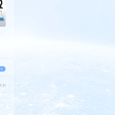
>>
7.31
5.14
5.08