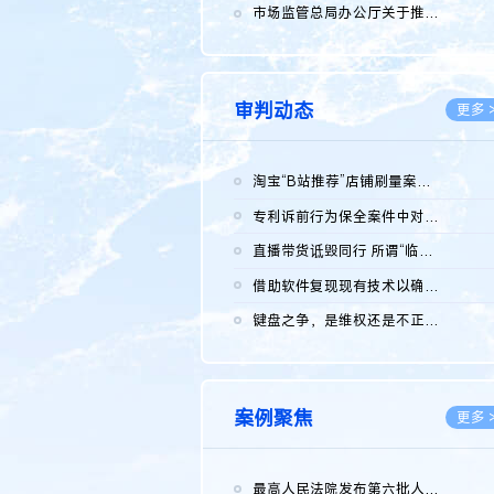
2026.0
市场监管总局办公厅关于推广第一批全国商业秘密保护创新试点典型...
2026.0
审判动态
更多 
淘宝“B站推荐”店铺刷量案维持原判，两被告连带赔偿150万元
2026.0
专利诉前行为保全案件中对仿制药申请人曾作出三类声明的考量及违...
2026.0
直播带货诋毁同行 所谓“临场发挥”不免责
2026.0
借助软件复现现有技术以确认相关参数特征是否被公开
2026.0
键盘之争，是维权还是不正当竞争？
2026.0
案例聚焦
更多 
最高人民法院发布第六批人民法院种业知识产权司法保护典型案例 含...