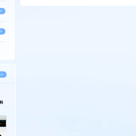
>
>
>
>
>>
>
2026.03.09
2026.02.10
著名知识产权律师徐新明接受《中国经营
徐新明律师经典案
报》采访：技术革新下知识产权保护面临新
技有限公司技术合
挑战与应对策略
>
>