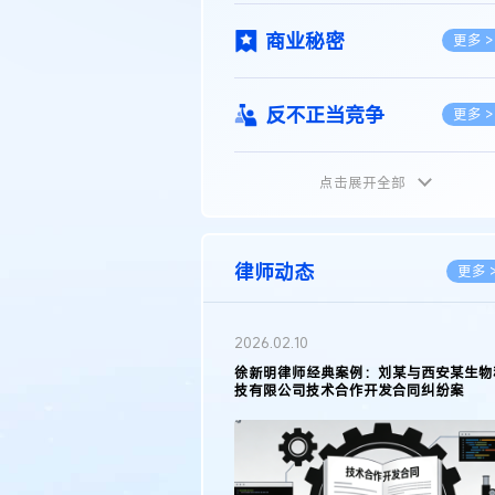
商业秘密
更多 >
反不正当竞争
更多 >
点击展开全部
植物新品种
更多 >
地理标志
更多 >
律师动态
更多 
集成电路布图设计
更多 >
2026.05.11
徐新明律师接受《天津日报》采访：解读
2025年度天津市专利行政保护案例
技术合同
更多 >
传统文化
更多 >