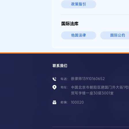
政策指引
国际法库
他国法律
国际公约
联系我们
徐律师13910160652
电话：
中国北京市朝阳区建国门外大街1号
地址：
贸写字楼一座30层3001室
100020
邮编：