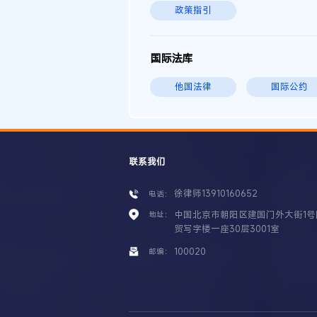
政策指引
国际法库
他国法律
国际公约
联系我们
徐律师13910160652
电话：
中国北京市朝阳区建国门外大街1号
地址：
贸写字楼一座30层3001室
100020
邮编：