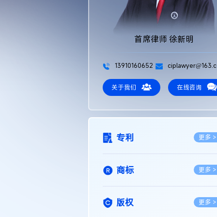
首席律师 徐新明
13910160652
ciplawyer@163.
关于我们
在线咨询
专利
更多 >
商标
更多 >
版权
更多 >