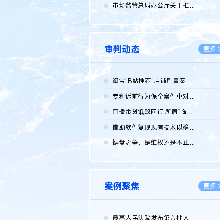
2026.0
市场监管总局办公厅关于推广第一批全国商业秘密保护创新试点典型...
2026.0
审判动态
更多 
淘宝“B站推荐”店铺刷量案维持原判，两被告连带赔偿150万元
2026.0
专利诉前行为保全案件中对仿制药申请人曾作出三类声明的考量及违...
2026.0
直播带货诋毁同行 所谓“临场发挥”不免责
2026.0
借助软件复现现有技术以确认相关参数特征是否被公开
2026.0
键盘之争，是维权还是不正当竞争？
2026.0
案例聚焦
更多 
最高人民法院发布第六批人民法院种业知识产权司法保护典型案例 含...