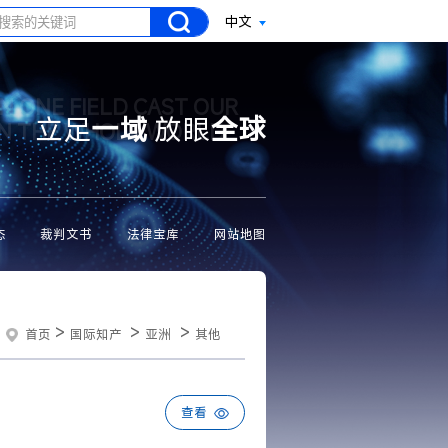
中文
N ONE FIELD CAST OUR
立足
一域
放眼
全球
ON THE WHOLE WORLD
态
裁判文书
法律宝库
网站地图
>
>
>
首页
国际知产
亚洲
其他
查看