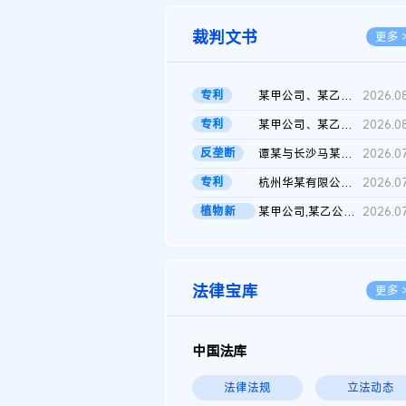
裁判文书
更多 
专利
某甲公司、某乙公司、某丙公司申请诉前行为保全复议裁定书
2026.0
专利
某甲公司、某乙公司、官某与某丙公司专利申请权权属纠纷 二审判决...
2026.0
反垄断
谭某与长沙马某堆农产品股份有限公司滥用市场支配地位纠纷二审裁...
2026.0
专利
杭州华某有限公司与菲某有限公司侵害发明专利权纠纷
2026.0
植物新
某甲公司,某乙公司,某门市部,某丙公司植物新品种临时保护期使用费...
2026.0
品..
法律宝库
更多 
中国法库
法律法规
立法动态