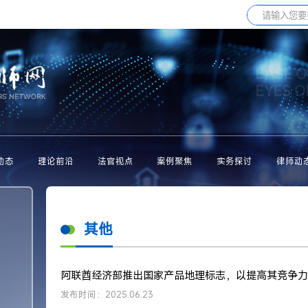
BASE O
EYES 
动态
理论前沿
法官视点
案例聚焦
实务探讨
律师动
其他
阿联酋经济部推出国家产品地理标志，以提高其竞争力
发布时间：2025.06.23