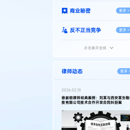
商业秘密
更多 >
反不正当竞争
更多 >
点击展开全部
植物新品种
更多 >
地理标志
更多 >
律师动态
更多 
集成电路布图设计
更多 >
2026.02.10
权律师徐新明接受《中国经营
徐新明律师经典案例：刘某与西安某生物
技术革新下知识产权保护面临新
技有限公司技术合作开发合同纠纷案
技术合同
策略
更多 >
传统文化
更多 >