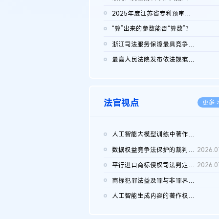
2026.0
2025年度江苏省专利预审典型案例
2026.0
“算”出来的参数能否“算数”？
2026.0
浙江司法服务保障最具竞争力营商环境建设典型案例（第二批）含侵...
2026.0
最高人民法院发布依法规范平台经营、保护消费者合法权益典型案例...
2026.0
法官视点
更多 
人工智能大模型训练中著作权的合理使用
2026.0
数据权益竞争法保护的裁判路径构建
2026.0
平行进口商标侵权司法判定规则的困境与纾解
2026.0
商标犯罪法益及罪与非罪界限研究
2026.0
人工智能生成内容的著作权司法认定：演进逻辑、现实困境与规则建...
2026.0