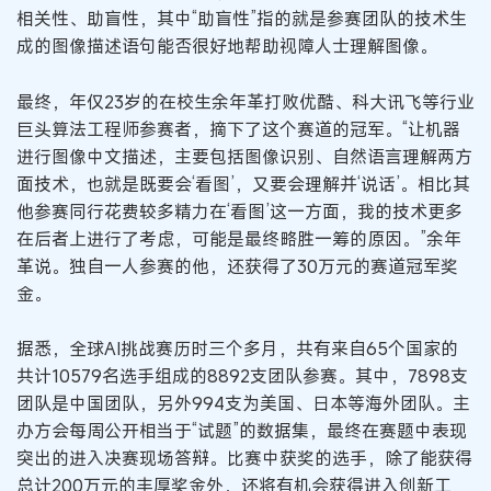
相关性、助盲性，其中“助盲性”指的就是参赛团队的技术生
成的图像描述语句能否很好地帮助视障人士理解图像。
最终，年仅23岁的在校生余年革打败优酷、科大讯飞等行业
巨头算法工程师参赛者，摘下了这个赛道的冠军。“让机器
进行图像中文描述，主要包括图像识别、自然语言理解两方
面技术，也就是既要会‘看图’，又要会理解并‘说话’。相比其
他参赛同行花费较多精力在‘看图’这一方面，我的技术更多
在后者上进行了考虑，可能是最终略胜一筹的原因。”余年
革说。独自一人参赛的他，还获得了30万元的赛道冠军奖
金。
据悉，全球AI挑战赛历时三个多月，共有来自65个国家的
共计10579名选手组成的8892支团队参赛。其中，7898支
团队是中国团队，另外994支为美国、日本等海外团队。主
办方会每周公开相当于“试题”的数据集，最终在赛题中表现
突出的进入决赛现场答辩。比赛中获奖的选手，除了能获得
总计200万元的丰厚奖金外，还将有机会获得进入创新工