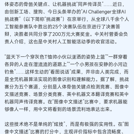
体姿态的骨骼关键点、让机器挑战“同声传译员”……近日，
由创新工场、搜狗、今日头条举办的“AI Challenger全球AI
挑战赛”（以下简称“挑战赛”）在京举行，从全球八千余个人
工智能参赛队中胜出的25个决赛队伍在京进行了决赛答
辩，决胜者共同分享了200万元大赛奖金。中关村管委会负
责人介绍，这也是中关村人工智能活动季的收官活动。
“蓝天下一个穿灰色T恤帅小伙以潇洒的姿势上篮”“一群穿着
各异的人走在湿漉漉的道路上”“一个小男孩在安静的小河边
钓鱼”……这样生动的“看图说话”成果，并非由人类完成，而
是全凭机器算法实现的图像识别和理解能力。据了解，挑战
赛分为五个赛道，分别是人体骨骼关键点检测竞赛、图像中
文描述竞赛、场景分类竞赛、英中机器文本翻译竞赛和英中
机器同声传译竞赛。在“图像中文描述”比赛中，要求机器能
够像人一样，用中文将看到的场景流利地表达出来。
这些技术绝不是单纯的“炫技”，而是有极强的实用性。在“图
像中文描述”比赛的打分中，主观评价指标中包含流畅度、