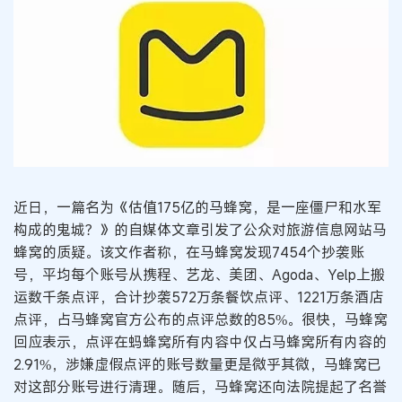
近日，一篇名为《估值175亿的马蜂窝，是一座僵尸和水军
构成的鬼城？》的自媒体文章引发了公众对旅游信息网站马
蜂窝的质疑。该文作者称，在马蜂窝发现7454个抄袭账
号，平均每个账号从携程、艺龙、美团、Agoda、Yelp上搬
运数千条点评，合计抄袭572万条餐饮点评、1221万条酒店
点评，占马蜂窝官方公布的点评总数的85%。很快，马蜂窝
回应表示，点评在蚂蜂窝所有内容中仅占马蜂窝所有内容的
2.91%，涉嫌虚假点评的账号数量更是微乎其微，马蜂窝已
对这部分账号进行清理。随后，马蜂窝还向法院提起了名誉