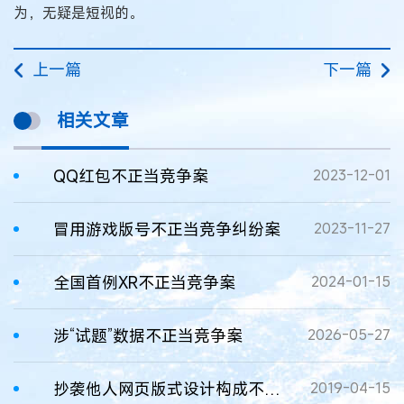
为，无疑是短视的。
上一篇
下一篇
相关文章
QQ红包不正当竞争案
2023-12-01
冒用游戏版号不正当竞争纠纷案
2023-11-27
全国首例XR不正当竞争案
2024-01-15
涉“试题”数据不正当竞争案
2026-05-27
抄袭他人网页版式设计构成不正当竞争
2019-04-15