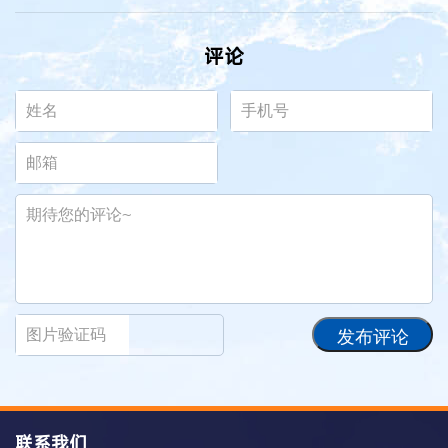
评论
发布评论
联系我们