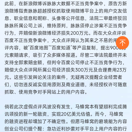
此前，在新浪微博诉脉脉大数据不正当竞争案中，原告方新
浪微博指责脉脉超越授权抓取使用微博平台上的用户交友信
息、职业信息和昵称、头像等公开信息，法院二审最终驳回
脉脉所属公司上诉，维持原判，脉脉须停止涉案不正当竞争
行为，并赔偿新浪微博经济损失200万元。而在大众点评诉
百度不正当竞争案中，大众点评网认为其来之不易的用户点
评内容，被“百度地图”“百度知道”等产品复制，提出9000万
元索赔请求，吸引了众多媒体报道。尽管二审法院最终并未
支持全部索赔金额，但判令百度公司停止不正当竞争行为，
赔偿大众点评网所属公司经济损失300万元及合理费用23万
元。这些引发舆论关注的案件，无疑再次提醒企业经营者
们，切勿违反诚实信用原则及商业道德，未经授权许可随意
抓取、使用竞争对手网站上的用户内容。
倘若此次虚假点评风波没有发生，马蜂窝本有望顺利完成腾
讯领投的新一轮融资，实现20亿美元估值。而今，马蜂窝
的融资进程却增加了不确定性。但愿马蜂窝的窘境能为内容
创业公司们提个醒：急功近利抄袭对手平台上用户内容的行