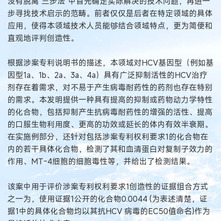
没有脱离“三步法”中首先确定实际解决的技术问题，再进一
步寻找技术启示的范畴。前者仅仅是后者在特定领域的具体
应用，使得本领域技术人员能够结合领域特点，更为简便和
直观地评判创造性。
根据涉案专利说明书的描述，本领域对HCV基因型（例如基
因型1a、1b、2a、3a、4a）具有广泛抑制活性的HCV治疗
剂存在着需求，对不易于产生病毒耐药性的药剂也存在特别
的需求。本发明提供一种具有提高的抑制或药物动力学特性
的化合物，包括抑制产生抗病毒耐药性的增强的活性、提高
的口服生物利用度、更高的功效或延长的体内有效半衰期。
在实施例部分，还针对包括涉案专利权利要求1的化合物在
内的若干具体化合物，检测了其和血清蛋白对复制子效力的
作用、MT-4细胞的细胞毒性等，并给出了检测结果。
该案中用于评价涉案专利权利要求1创造性的证据组合方式
之一为，使用证据1公开的化合物0.0044 (为表述清楚，证
据1中的具体化合物均以其抗HCV 病毒的EC50值命名)作为