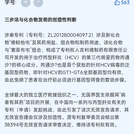
+
-
字号:
563
三步法与化合物发明的创造性判断
涉案专利（专利号：ZL201280004097.2）涉及新化合
物“维帕他韦”及其药用盐、组合物和制药用途，该化合物
与“索菲布韦”组合，构成了专利权人吉利德制药有限责任公
司开发的用于治疗丙型肝炎（HCV）的第三代明星药物丙通
沙?的核心成分。丙通沙?也是首个获批的针对HCV病毒的泛
基因型药物，即针对HCV的GT1-GT6全部基因型均有效，
由此免除了患者在治疗前必须进行基因型筛查的繁琐步骤。
全球最大的独立医疗救援组织之一，无国界医生依据其“病
者有其药”项目的开展，在中国向一系列与丙型肝炎有关的
专利（申请）发起挑战，由此引发了该次无效宣告请求，其
无效宣告理由仅涉及创造性。原专利复审委员会做出第
38394号无效宣告请求审查决定，维持该专利权有效。