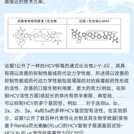
最接近的技术方案。
证据1公开了一种抗HCV病毒的通式化合物J-Y-J(I) ，其具
有得以改善的抑制性能或药代动力学性能，所述得以改善的
抑制性能或药代动力学性能包括增强的对抗病毒耐药性形成
的活性、改善的口服生物利用度、更大的效力(例如，在抑
制HCV活性方面)或延长的体内有效半衰期，典型地，……
可以抑制HCV的多个基因型。例如……对于选自la、lb、
2a、2b、3a、4a和5a的多种HCV基因型有活性。在实验部
分，证据1公开了数百种代表性化合物及其生物学数据(使用
基于Renilla荧光素酶(RLuC)的HCV复制子报道基因试验-
HCV lb RLuc测定抗病毒效力[EC50])。