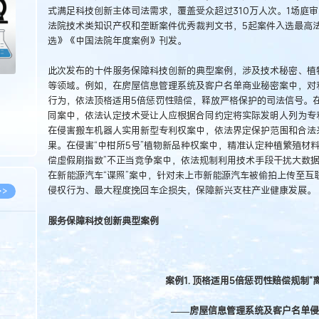
式满足科技创新主体司法需求，覆盖受众超过310万人次。1场庭
法院技术类知识产权和垄断案件优秀裁判文书，5起案件入选最高法
选》《中国法院年度案例》刊发。
此次发布的十件服务保障科技创新的典型案例，涉及技术秘密、植
等领域。例如，在房屋信息管理系统及客户名单商业秘密案中，对
行为，依法顶格适用5倍惩罚性赔偿，释放严格保护的司法信号。
同案中，依法认定技术受让人应根据合同约定将实际发明人列为专
在侵害搬车机器人实用新型专利权案中，依法界定保护范围和合法
果。在侵害“中柑所5号”植物新品种权案中，精准认定种植繁殖材
偿虚假刷指数”不正当竞争案中，依法规制利用技术手段干扰大数
在新能源汽车“谍照”案中，针对未上市新能源汽车被偷拍上传至互
侵权行为、最大程度挽回车企损失，保障新兴支柱产业健康发展。
>>
服务保障科技创新典型案例
8.07
案例1. 顶格适用5倍惩罚性赔偿规制“
5.14
5.08
——房屋信息管理系统及客户名单