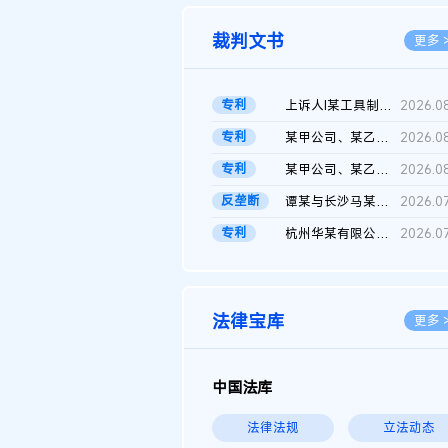
裁判文书
更多 
专利
上诉人I某工具制品有限公司与被上诉人程某及一审被告中华人民共和...
2026.0
专利
某甲公司、某乙公司、某丙公司申请诉前行为保全复议裁定书
2026.0
专利
某甲公司、某乙公司、官某与某丙公司专利申请权权属纠纷 二审判决...
2026.0
反垄断
谭某与长沙马某堆农产品股份有限公司滥用市场支配地位纠纷二审裁...
2026.0
专利
杭州华某有限公司与菲某有限公司侵害发明专利权纠纷
2026.0
法律宝库
更多 
中国法库
法律法规
立法动态