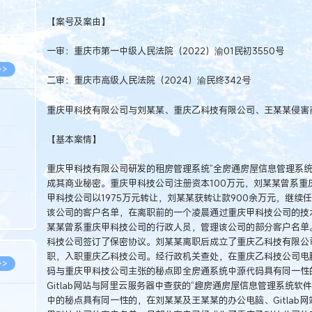
8.07
【案号及案由】
8.07
一审：重庆市第一中级人民法院（2022）渝01民初3550号
>>
二审：重庆市高级人民法院（2024）渝民终342号
重庆甲科技有限公司与刘某某、重庆乙科技有限公司、王某某侵害
8.06
【基本案情】
8.05
重庆甲科技有限公司研发的租房管理系统“全房通房屋信息管理系统
8.05
成其商业秘密。重庆甲科技公司注册资本100万元，刘某某曾系重
甲科技公司以1975万元转让，刘某某获转让款900余万元，继
8.04
该公司的客户名单，在离职前的一个凌晨通过重庆甲科技公司的技
8.04
某某曾系重庆甲科技公司的行政人员，管理该公司的部分客户名单
科技公司签订了保密协议。刘某某离职后成立了重庆乙科技有限公
职，入职重庆乙科技公司。经行政机关查处，在重庆乙科技公司电脑
>>
码与重庆甲科技公司主张的秘点即全房通系统中源代码具有同一性
Gitlab网站与阿里云服务器中查获的“趣房通房屋信息管理系统
中的秘点具有同一性的，在刘某某及王某某的办公电脑、Gitlab