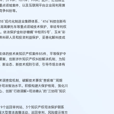
、379件、107件、99件。此外，还包括垄
重点领域案件，以及互联网平台企业间利用算
竞争纠纷等。
8”现代化制造业集群体系、“416”科技创新布
、高端摩托车等重点领域技术保护，审结专利权
元。依法保护金秋砂糖橘“中柑所5号”、玉米“彩
聚焦科研人员和投资利益保护，妥善化解科技成
主体的技术类知识产权案件85件，平等保护中
要案，创新涉外知识产权纠纷解决机制，为知
、新业态、新技术规则引领，引导市场主体有
调查官机制，破解技术事实“查明难”“周期
升司法智治水平。积极构建大保护格局，强化川
创新“行政调解+司法确认”的“三协同”知识
9个巡回审判站，3个知识产权司法保护联系
展大型普法直播活动、巡回审判、风险提示等方