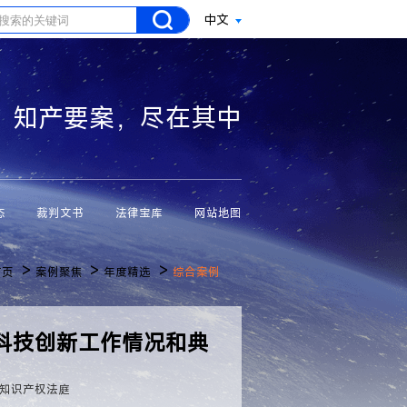
中文
知产要案，尽在其中
态
裁判文书
法律宝库
网站地图
>
>
>
首页
案例聚焦
年度精选
综合案例
科技创新工作情况和典
知识产权法庭