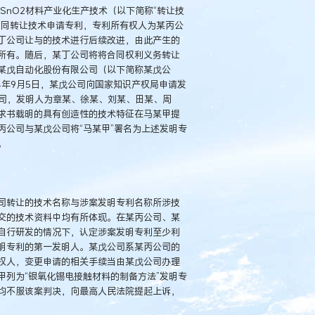
SnO2材料产业化生产技术（以下简称“转让技
合同转让技术申请专利，专利所有权人为某丙公
丁公司让与的技术进行后续改进，由此产生的
所有。随后，某丁公司将将合同权利义务转让
某戊自动化股份有限公司（以下简称某戊公
4年9月5日，某戊公司向国家知识产权局申请发
公司，发明人为章某、徐某、刘某、田某、周
求书载明的具有创造性的技术特征在马某甲提
公司与某戊公司将“马某甲”署名为上述发明专
。
司转让的技术名称与涉案发明专利名称所涉技
交的技术资料中均有所体现。在某丙公司、某
自行研发的情况下，认定涉案发明专利至少利
明专利的第一发明人。某戊公司系某丙公司的
权人，变更申请的相关手续当由某戊公司办理
列为“银氧化锡电接触材料的制备方法”发明专
均不服该案判决，向最高人民法院提起上诉，