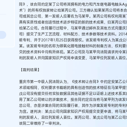
同》，该合同约定某丁公司将其拥有的电力和汽车继电器电触头Ag
术”）的所有权独家转让给某丙公司。三方确认如果某丙公司将本
司或其总公司，第一发明人应署名为马某甲。某丙公司有权利用某
具有实质性或者创造性技术进步特征的新的技术成果，归某丙公司
给某乙公司。合同履行过程中，马某甲通过邮件及其他方式向重庆
司）提交了生产工艺流程、材料配方、技术参数等技术资料。201
明专利，并于2017年1月25日获得授权。该发明专利权人为某戊
某。该发明专利的名称为银氧化锡电接触材料的制备方法，权利要
交的技术资料中均有所体现。某乙公司及马某甲向法院请求判令某丙
利的发明人并向国家知识产权局申请变更，马某甲位列发明人首位
【裁判结果】
重庆市第一中级人民法院认为，《技术转让合同》中约定安某乙公
术领域相同，权利要求书载明的具有创造性的技术特征在马某甲提
戊公司没有提交任何实验数据且其他证据不足以证明上述技术系其
用了某乙公司转让的涉案技术，按合同约定应当将马某甲列为该发
总公司，亦是涉案合同的实际履行者，其作为涉案发明专利的专利
为宜。遂判决：某戊公司向国家知识产权局提交变更申请，将马某甲
利的发明人，且位列发明人首位。某丙公司、某戊公司与某乙公司
该院二审维持了一审判决。