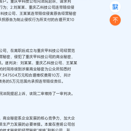
客户。重庆甲科技公司向法院起诉，请求判
为；2.刘某某、重庆乙科技公司连带赔偿侵
庆乙科技公司、王某某连带赔偿侵害原告经营秘密
承担原告为制止侵权行为所支付的合理开支10
公司，在离职后成立与重庆甲科技公司经营范
营秘密，侵犯了重庆甲科技公司的商业秘密，
额。遂判决：刘某某、重庆乙科技公司、王某某
的时间持续到涉案商业秘密为公众所知悉时
347504万元和合理维权费用10万，共计
项债务的5万元范围内承担连带赔偿责任。
民法院提起上诉，该院二审维持了一审判决。
。商业秘密系企业发展的核心竞争力，加大企
质生产力发展的必要举措。本案在查明公司创
技术秘密和经营秘密“嫁接”到新公司，形