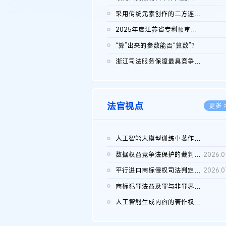
2026.0
采用传统元素创作的二方连续装饰图案作品的独创性及侵权对比认定
2026.0
2025年度江苏省专利预审典型案例
2026.0
“算”出来的参数能否“算数”？
2026.0
浙江司法服务保障最具竞争力营商环境建设典型案例（第二批）含侵...
2026.0
法官视点
更多 
人工智能大模型训练中著作权的合理使用
2026.0
数据权益竞争法保护的裁判路径构建
2026.0
平行进口商标侵权司法判定规则的困境与纾解
2026.0
商标犯罪法益及罪与非罪界限研究
2026.0
人工智能生成内容的著作权司法认定：演进逻辑、现实困境与规则建...
2026.0