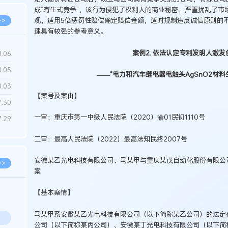
成“寄生式竞争”，该行为侵犯了权利人的商业秘密，严重扰乱了市
观，适用5倍惩罚性赔偿确定赔偿金额，适时规制违反诚信原则的
>>
理具有较强的参考意义。
案例2. 依法认定专利发明人激
8.06
8.05
——“电力和汽车继电器电触头AgSnO2材
8.03
【案号及案由】
7.30
一审：重庆市第一中级人民法院（2020）渝01民初1110号
7.29
二审：最高人民法院（2022）最高法知民终2007号
安徽某乙光电科技有限公司、马某甲与重庆某戊自动化股份有限公
>>
案
【基本案情】
马某甲系安徽某乙光电科技有限公司（以下简称某乙公司）的法定代表
公司（以下简称某丙公司）、安徽某丁光电科技有限公司（以下简