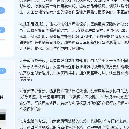
机软件开发合同纠纷、侵害发明专利权纠纷，分别有804件、743件
断纠纷，标准必要专利使用费纠纷，植物新品种权属、侵权纠纷等
>
法、人工智能等技术产生的侵害作品信息网络传播权纠纷、不正当
以规则引领规则，强化科技创新司法保护。围绕服务保障构建“3361
>
局，加强对智能网联新能源汽车、5G移动通信技术、新型显示器
权属、侵权纠纷，侵害技术秘密纠纷1278件，涉案金额超12.5亿
甜糯6号”等植物新品种权，服务种业自主创新和行业健康发展。
果创造、转化、运用过程中的市场风险。
>
以开放服务开放，营造良好创新生态环境。审结当事人一方为外国
外当事人合法权益。妥善审结通讯行业标准必要专利使用费纠纷等
>
>>
识产权全球治理提供中国实践样本。加强反垄断司法，注重新领域
序竞争。
>
以创新保护创新，促推提升司法治理效能。创新区域共享协同的技术
长”等问题。融合运用互联网、大数据、区块链、5G等现代科技提
科
渝协同、行政司法协同，共建专利侵权及其他知识产权行政调解中心，
>
产权保护机制。
以专业赋能专业，加大优质司法服务供给。构建以1个专门化法庭、
>
点、巡回审判联系点的专业化审判体系，通过举办“重知讲坛”，开