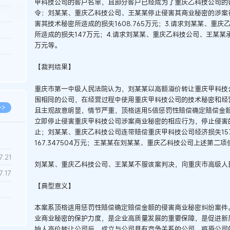
甲科技公司的客户名单，且部分客户已经成为了重庆乙科技公司的
令：刘某某、重庆乙科技公司、王某某停止侵害其商业秘密的涉案行
3.26
害其技术秘密所造成的损失1608.765万元；3.请求刘某某、重
8.06
所造成的损失147万元；4.请求刘某某、重庆乙科技公司、王某某
万元等。
8.04
8.04
【裁判结果】
8.03
重庆市第一中级人民法院认为，刘某某以高额溢价转让重庆甲科技
围相同的公司，在经营过程中使用重庆甲科技公司的技术秘密和经
>>
且主观故意明显，情节严重，顶格适用5倍惩罚性赔偿确定赔偿金
立即停止侵害重庆甲科技公司涉案商业秘密的相应行为，停止侵害
止；刘某某、重庆乙科技公司连带赔偿重庆甲科技公司经济损失157.
167.347504万元；王某某在刘某某、重庆乙科技公司上述第二
7.28
7.21
刘某某、重庆乙科技公司、王某某不服该案判决，向重庆市高级人
7.17
【典型意义】
7.02
本案系顶格适用惩罚性赔偿确定赔偿金额的侵害商业秘密纠纷案件
业商业秘密的保护力度，是企业高质量发展的重要保障，是促进新
6.22
始人高价转让公司后，成立与公司具有竞争关系的公司，将原公司的