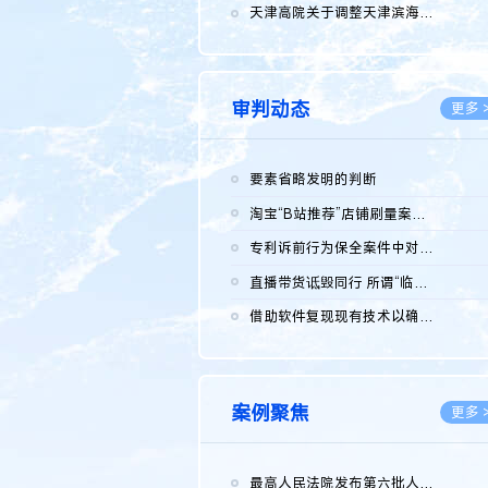
2026.0
天津高院关于调整天津滨海高新技术产业开发区华苑科技园一审普通...
2026.0
审判动态
更多 
要素省略发明的判断
2026.0
淘宝“B站推荐”店铺刷量案维持原判，两被告连带赔偿150万元
2026.0
专利诉前行为保全案件中对仿制药申请人曾作出三类声明的考量及违...
2026.0
直播带货诋毁同行 所谓“临场发挥”不免责
2026.0
借助软件复现现有技术以确认相关参数特征是否被公开
2026.0
案例聚焦
更多 
最高人民法院发布第六批人民法院种业知识产权司法保护典型案例 含...