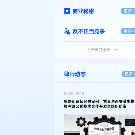
商业秘密
更多 >
反不正当竞争
更多 >
点击展开全部
植物新品种
更多 >
地理标志
更多 >
律师动态
更多 
集成电路布图设计
更多 >
2026.02.10
权律师徐新明接受《中国经营
徐新明律师经典案例：刘某与西安某生物
技术革新下知识产权保护面临新
技有限公司技术合作开发合同纠纷案
技术合同
策略
更多 >
传统文化
更多 >