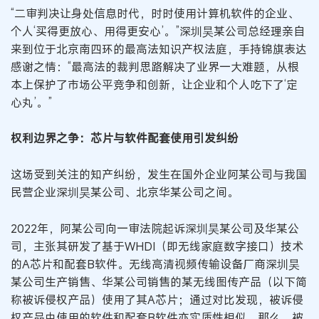
“二审判决让身处信息时代，时时使用计算机软件的企业、
个人‘买得更放心、用得更安心’。”深圳昊某公司总经理亲自
来到位于北京南四环的最高法知识产权法庭，手持锦旗表达
感谢之情：“最高法的裁判思路解决了业界一大难题，从根
本上保护了市场公平竞争和创新，让企业和个人吃下了‘定
心丸’。”
权利边界之争：芯片与软件配套使用引发纠纷
这场受到关注的知产纠纷，发生在国外企业阿某公司与我国
民营企业深圳昊某公司、北京华某公司之间。
2022年，阿某公司向一审法院起诉深圳昊某公司及华某公
司，主张其研发了基于WHDI（即无线家庭数字接口）技术
的A芯片和配套B软件。无线高清视频传输设备厂商深圳昊
某公司生产销售、华某公司销售的某无线图传产品（以下简
称被诉侵权产品）使用了其A芯片；通过对比发现，被诉侵
权产品中使用的软件和配套B软件亦实质性相似。那么，被