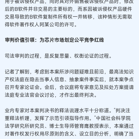
用于被诉侵权产品，同时其对外销售被诉侵权产品时，修改
后的B软件并非交易的主要标的，而系因被诉侵权产品硬件
交易导致的B软件复制件所有权一并转移，该种情形无需取
得软件著作权人阿某公司的许可。
审判价值引领：为芯片市场划定公平竞争红线
司法审判的过程，是反复思量、权衡论证的过程。
记者了解到，考虑到本案所涉问题疑难且前沿，最高法知识
产权法庭在隐去当事人信息、抽象案件事实后，就本案争点
召开专家论证会。会后，合议庭将专家意见及拟处方案提请
法庭专业法官会议讨论，才作出最终判决。
业内专家对本案判决书的释法说理水平十分称道。“判决注
重释法析理，发挥了示范引领指导作用。”中国社会科学院
法学研究所研究员、博士生导师管育鹰教授表示，本案通过
对著作权发行权用尽原则的含义、设立目的分析，明确了当