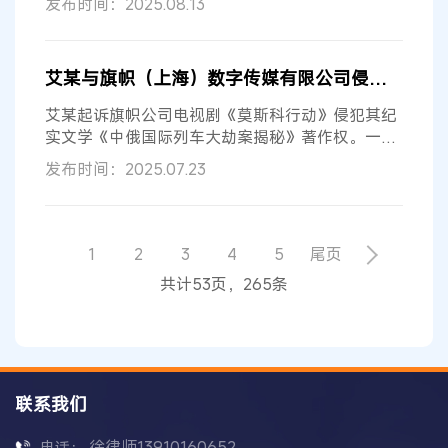
发布时间：2025.08.13
艾某与旗帜（上海）数字传媒有限公司侵害著作权纠纷案
艾某起诉旗帜公司电视剧《莫斯科行动》侵犯其纪
实文学《中俄国际列车大劫案揭秘》著作权。一审
认定构成改编权侵权判赔100万，二审...
发布时间：2025.07.23
1
2
3
4
5
尾页
共计53页，265条
联系我们
徐律师13910160652
电话：