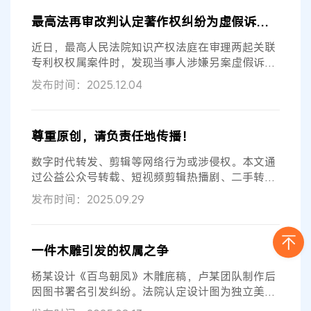
最高法再审改判认定著作权纠纷为虚假诉讼 附再审判决书原文
近日，最高人民法院知识产权法庭在审理两起关联
专利权权属案件时，发现当事人涉嫌另案虚假诉
讼，最高人民法院遂启动审判监督程序...
发布时间：2025.12.04
尊重原创，请负责任地传播！
数字时代转发、剪辑等网络行为或涉侵权。本文通
过公益公众号转载、短视频剪辑热播剧、二手转卖
网课三案，阐明未经授权上传作品侵...
发布时间：2025.09.29
一件木雕引发的权属之争
杨某设计《百鸟朝凤》木雕底稿，卢某团队制作后
因图书署名引发纠纷。法院认定设计图为独立美术
作品，木雕系平面到立体复制，杨某...