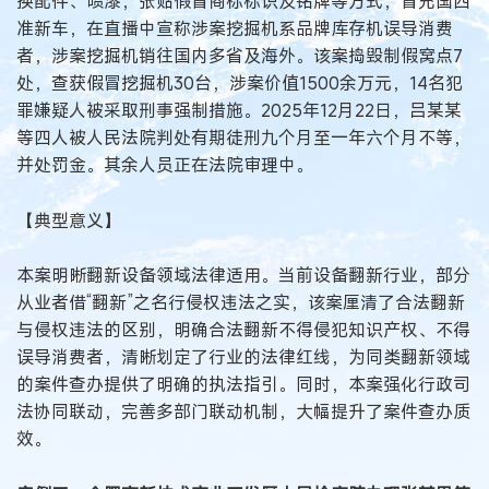
换配件、喷漆，张贴假冒商标标识及铭牌等方式，冒充国四
准新车，在直播中宣称涉案挖掘机系品牌库存机误导消费
者，涉案挖掘机销往国内多省及海外。该案捣毁制假窝点7
处，查获假冒挖掘机30台，涉案价值1500余万元，14名犯
罪嫌疑人被采取刑事强制措施。2025年12月22日，吕某某
等四人被人民法院判处有期徒刑九个月至一年六个月不等，
并处罚金。其余人员正在法院审理中。
【典型意义】
本案明晰翻新设备领域法律适用。当前设备翻新行业，部分
从业者借“翻新”之名行侵权违法之实，该案厘清了合法翻新
与侵权违法的区别，明确合法翻新不得侵犯知识产权、不得
误导消费者，清晰划定了行业的法律红线，为同类翻新领域
的案件查办提供了明确的执法指引。同时，本案强化行政司
法协同联动，完善多部门联动机制，大幅提升了案件查办质
效。