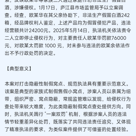
索，反映欧某华等家族三人通过家庭作坊非法生产假冒白
酒，涉嫌侵权。1月17日，庐江县市场监管局予以立案调
查。经查，欧某华在其父亲协助下，非法生产假冒白酒242
箱，经品牌权利人鉴定，上述产品均为假冒侵犯产品，违法
经营额共计24200元。2025年5月14日，执法机关依法责令
二人立即停止侵权行为，对主要责任人欧某华罚款76000
元，对欧某太罚款 1000 元，对未参与违法的欧某余依法作
出不予行政处罚的决定。
【典型意义】
本案对打击隐蔽性制假窝点、规范执法具有重要示范意义。
该案是典型的家族式制假售假小窝点，涉案人员以亲属为纽
带，组织严密、窝点隐蔽，常规监管难以发现，给侵权行为
查处带来较大难度，为此类隐蔽制假窝点查处提供方向。同
时，执法机关践行 “一案双罚” 机制，根据涉案人员的违法
情节轻重差异化处罚，既落实了共同违法责任追究，又体现
了精准执法的要求，为类似案件提供了可借鉴的处置经验。