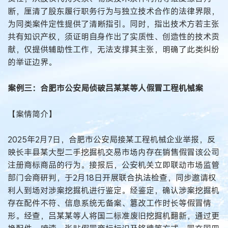
断，厘清了股东履行职务行为与独立技术合作的法律界限，
为同类案件定性提供了清晰指引。同时，指出技术方若主张
共有知识产权，须证明自身作出了实质性、创造性的技术贡
献，仅提供辅助性工作，无法支撑其主张，明确了此类纠纷
的举证边界。
案例三：合肥市公安局侦破吕某某等人假冒工程机械案
【案情简介】
2025年2月7日，合肥市公安局接某工程机械企业举报，反
映长丰县某大型二手挖掘机交易市场内存在销售假冒该公司
注册商标商品的行为。接报后，公安机关立即联动市场监管
部门会商研判，于2月18日开展联合执法检查，同步邀请权
利人到场对涉案挖掘机进行鉴定。经鉴定，确认涉案挖掘机
存在配件不符、信息系统无备案、篡改工作时长等假冒情
形。经查，吕某某等人将国二标准废旧挖掘机翻新，通过更