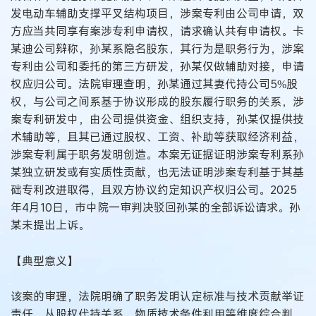
发电动车辅助支撑平叉结构项目，涉案专利由公司申请，双
方应当共同享有案涉专利申请权，请求确认共有申请权。卡
某迪公司辩称，孙某系隐名股东，其行为是职务行为，涉案
专利由公司和委托的第三方研发，孙某仅做辅助对接，申请
权应归公司。法院审理查明，孙某通过其妻代持公司5%股
权，与公司之间系基于协议形成的股东履行职务的关系，涉
案专利研发中，由公司提供资金、组织支持，孙某仅提供技
术辅助等，且其已通过股权、工资、补助等获取经济利益，
涉案专利属于职务发明创造。本案无证据证明涉案专利系孙
某独立研发或有实质性贡献，也无法证明涉案专利基于其基
础专利改进取得，且双方协议约定知识产权归公司。2025
年4月10日，市中院一审判决驳回孙某的全部诉讼请求。孙
某未提出上诉。
【典型意义】
该案的审理，法院明确了职务发明认定标准与技术贡献举证
责任，从股权代持关系、物质技术条件利用等维度综合判