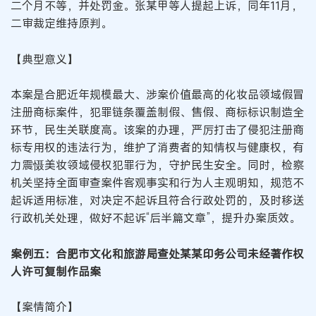
二个月不等，并处罚金。张某甲等人提起上诉，同年11月，
二审裁定维持原判。
【典型意义】
本案是合肥近年规模最大、涉案价值最高的化妆品领域假冒
注册商标案件，犯罪链条覆盖制假、售假、商标标识制造全
环节，民生关联度高。该案的办理，严厉打击了侵犯注册商
标专用权的违法行为，维护了消费者的知情权与健康权，有
力震慑美妆领域侵权犯罪行为，守护民生安全。同时，检察
机关坚持全面审查案件客观事实和行为人主观明知，规范不
起诉适用标准，对决定不起诉且符合行政处罚的，及时移送
行政机关处理，做好不起诉“后半篇文章”，提升办案质效。
案例五：合肥市文化和旅游局查处某某印务公司未经著作权
人许可复制作品案
【案情简介】