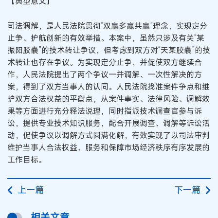
【典型意义】
司法调解，是人民法院贯彻“双赢多赢共赢”理念，实现定分
止争、护航创新的有效举措。本案中，虽然只涉及有关“某
振阳胶囊”的技术转让争议，但考虑到双方对“天某胶囊”的技
术转让也存在争议。为实现定分止争，并促使双方继续合
作，人民法院提出了两个争议一并调解、一次性解决的方
案，得到了双方当事人的认同。人民法院找准案件争点和维
护双方合法权益的平衡点，从案件事实、法律风险、调解效
果等方面进行充分释法说理，同时指派技术调查官参与诉
讼，提供专业技术知识服务，配合开展调查、调解等诉讼活
动，促使争议以调解方式圆满化解，有效实现了以司法审判
维护当事人合法权益、服务和保障市场经济秩序有序发展的
工作目标。
上一篇
下一篇
相关文章