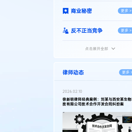
商业秘密
更多 >
反不正当竞争
更多 >
点击展开全部
植物新品种
更多 >
地理标志
更多 >
律师动态
更多 
集成电路布图设计
更多 >
2026.02.10
权律师徐新明接受《中国经营
徐新明律师经典案例：刘某与西安某生物
技术革新下知识产权保护面临新
技有限公司技术合作开发合同纠纷案
技术合同
策略
更多 >
传统文化
更多 >