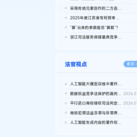
2026.0
采用传统元素创作的二方连续装饰图案作品的独创性及侵权对比认定
2026.0
2025年度江苏省专利预审典型案例
2026.0
“算”出来的参数能否“算数”？
2026.0
浙江司法服务保障最具竞争力营商环境建设典型案例（第二批）含侵...
2026.0
法官视点
更多 
人工智能大模型训练中著作权的合理使用
2026.0
数据权益竞争法保护的裁判路径构建
2026.0
平行进口商标侵权司法判定规则的困境与纾解
2026.0
商标犯罪法益及罪与非罪界限研究
2026.0
人工智能生成内容的著作权司法认定：演进逻辑、现实困境与规则建...
2026.0