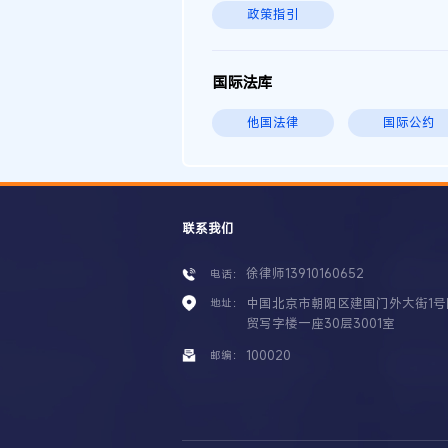
政策指引
国际法库
他国法律
国际公约
联系我们
徐律师13910160652
电话：
中国北京市朝阳区建国门外大街1号
地址：
贸写字楼一座30层3001室
100020
邮编：