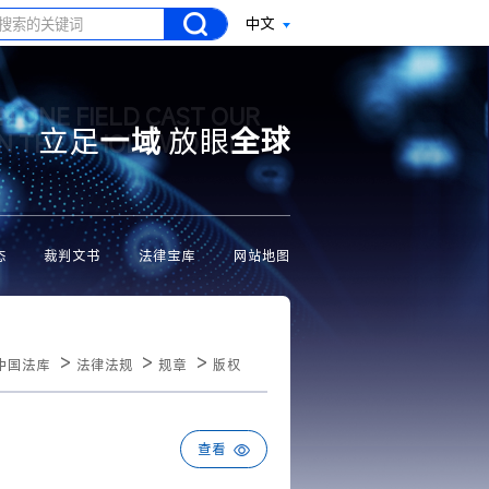
中文
N ONE FIELD CAST OUR
立足
一域
放眼
全球
ON THE WHOLE WORLD
态
裁判文书
法律宝库
网站地图
>
>
>
中国法库
法律法规
规章
版权
查看