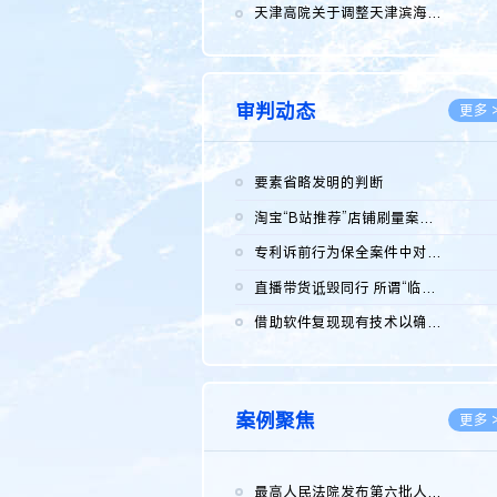
2026.0
天津高院关于调整天津滨海高新技术产业开发区华苑科技园一审普通...
2026.0
审判动态
更多 
要素省略发明的判断
2026.0
淘宝“B站推荐”店铺刷量案维持原判，两被告连带赔偿150万元
2026.0
专利诉前行为保全案件中对仿制药申请人曾作出三类声明的考量及违...
2026.0
直播带货诋毁同行 所谓“临场发挥”不免责
2026.0
借助软件复现现有技术以确认相关参数特征是否被公开
2026.0
案例聚焦
更多 
最高人民法院发布第六批人民法院种业知识产权司法保护典型案例 含...