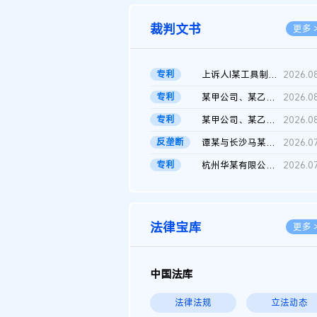
裁判文书
更多 
专利
上诉人I某工具制品有限公司与被上诉人程某及一审被告中华人民共和...
2026.0
专利
某甲公司、某乙公司、某丙公司申请诉前行为保全复议裁定书
2026.0
专利
某甲公司、某乙公司、官某与某丙公司专利申请权权属纠纷 二审判决...
2026.0
反垄断
谭某与长沙马某堆农产品股份有限公司滥用市场支配地位纠纷二审裁...
2026.0
专利
杭州华某有限公司与菲某有限公司侵害发明专利权纠纷
2026.0
法律宝库
更多 
中国法库
法律法规
立法动态