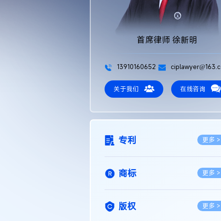
首席律师 徐新明
13910160652
ciplawyer@163.
关于我们
在线咨询
专利
更多 >
商标
更多 >
版权
更多 >