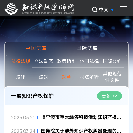
中文
中国法库
国际法库
法律法规
立法动态
政策指引
他国法律
国际公约
其他规范
法律
法规
规章
司法解释
性文件
一般知识产权保护
更多 >>
《宁波市重大经济科技活动知识产权分析评议办法》原文
2025.05.21
国务院关于涉外知识产权纠纷处理的规定
2025.03.24