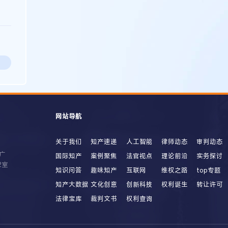
网站导航
关于我们
知产速递
人工智能
律师动态
审判动态
广
国际知产
案例聚焦
法官视点
理论前沿
实务探讨
2室
知识问答
趣味知产
互联网
维权之路
top专题
知产大数据
文化创意
创新科技
权利诞生
转让许可
法律宝库
裁判文书
权利查询