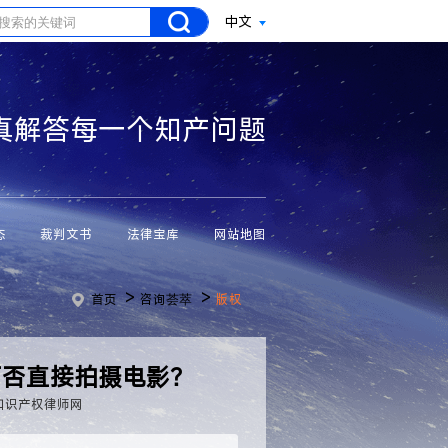
中文
真解答每一个知产问题
态
裁判文书
法律宝库
网站地图
>
>
首页
咨询荟萃
版权
可否直接拍摄电影？
知识产权律师网