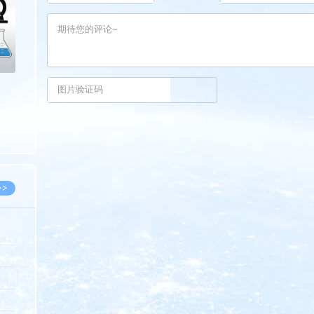
>>
8.07
5.14
5.08