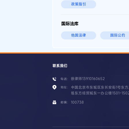
政策指引
国际法库
他国法律
国际公约
联系我们
徐律师13910160652
电话：
中国北京市东城区东长安街1号东方
地址：
场东方经贸城东一办公楼1501-150
100738
邮编：