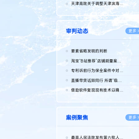
2026.0
天津高院关于调整天津滨海高新技术产业开发区华苑科技园一审普通...
2026.0
审判动态
更多 
要素省略发明的判断
2026.0
淘宝“B站推荐”店铺刷量案维持原判，两被告连带赔偿150万元
2026.0
专利诉前行为保全案件中对仿制药申请人曾作出三类声明的考量及违...
2026.0
直播带货诋毁同行 所谓“临场发挥”不免责
2026.0
借助软件复现现有技术以确认相关参数特征是否被公开
2026.0
案例聚焦
更多 
最高人民法院发布第六批人民法院种业知识产权司法保护典型案例 含...