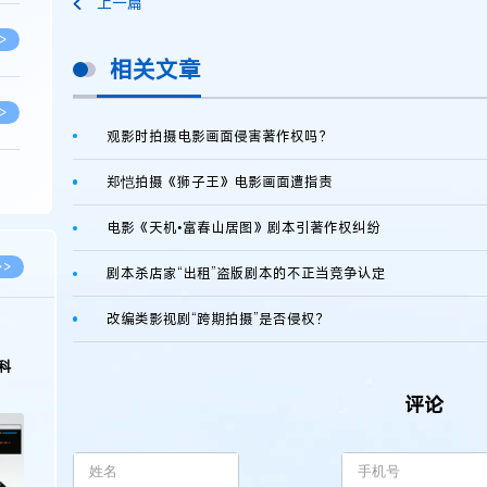
上一篇
>
相关文章
>
观影时拍摄电影画面侵害著作权吗？
郑恺拍摄《狮子王》电影画面遭指责
>
电影《天机•富春山居图》剧本引著作权纠纷
>
>>
剧本杀店家“出租”盗版剧本的不正当竞争认定
改编类影视剧“跨期拍摄”是否侵权？
>
2026.03.09
2026.02.10
著名知识产权律师徐新明接受《中国经营
徐新明律师经典案例：
报》采访：技术革新下知识产权保护面临新
技有限公司技术合作开
评论
挑战与应对策略
>
>