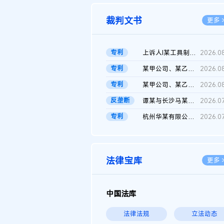
裁判文书
更多 
专利
上诉人I某工具制品有限公司与被上诉人程某及一审被告中华人民共和...
2026.0
专利
某甲公司、某乙公司、某丙公司申请诉前行为保全复议裁定书
2026.0
专利
某甲公司、某乙公司、官某与某丙公司专利申请权权属纠纷 二审判决...
2026.0
反垄断
谭某与长沙马某堆农产品股份有限公司滥用市场支配地位纠纷二审裁...
2026.0
专利
杭州华某有限公司与菲某有限公司侵害发明专利权纠纷
2026.0
法律宝库
更多 
中国法库
法律法规
立法动态