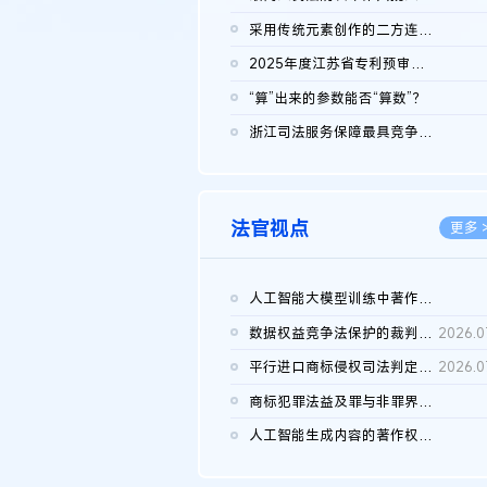
2026.0
采用传统元素创作的二方连续装饰图案作品的独创性及侵权对比认定
2026.0
2025年度江苏省专利预审典型案例
2026.0
“算”出来的参数能否“算数”？
2026.0
浙江司法服务保障最具竞争力营商环境建设典型案例（第二批）含侵...
2026.0
法官视点
更多 
人工智能大模型训练中著作权的合理使用
2026.0
数据权益竞争法保护的裁判路径构建
2026.0
平行进口商标侵权司法判定规则的困境与纾解
2026.0
商标犯罪法益及罪与非罪界限研究
2026.0
人工智能生成内容的著作权司法认定：演进逻辑、现实困境与规则建...
2026.0