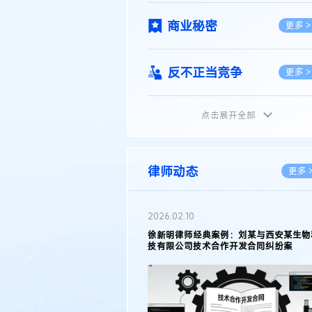
商业秘密
更多 >
反不正当竞争
更多 >
点击展开全部
植物新品种
更多 >
地理标志
更多 >
律师动态
更多 
集成电路布图设计
更多 >
2026.05.11
徐新明律师接受《天津日报》采访：解读
2025年度天津市专利行政保护案例
技术合同
更多 >
传统文化
更多 >