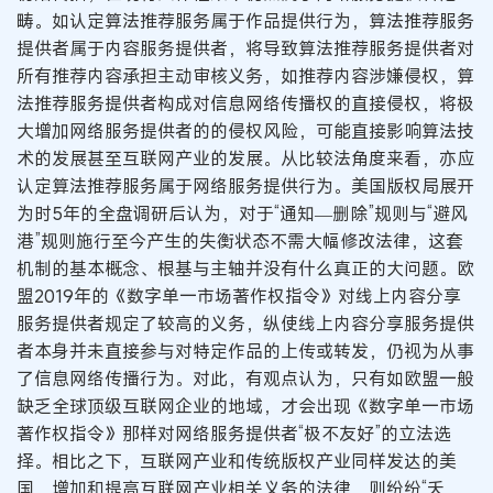
畴。如认定算法推荐服务属于作品提供行为，算法推荐服务
提供者属于内容服务提供者，将导致算法推荐服务提供者对
所有推荐内容承担主动审核义务，如推荐内容涉嫌侵权，算
法推荐服务提供者构成对信息网络传播权的直接侵权，将极
大增加网络服务提供者的的侵权风险，可能直接影响算法技
术的发展甚至互联网产业的发展。从比较法角度来看，亦应
认定算法推荐服务属于网络服务提供行为。美国版权局展开
为时5年的全盘调研后认为，对于“通知—删除”规则与“避风
港”规则施行至今产生的失衡状态不需大幅修改法律，这套
机制的基本概念、根基与主轴并没有什么真正的大问题。欧
盟2019年的《数字单一市场著作权指令》对线上内容分享
服务提供者规定了较高的义务，纵使线上内容分享服务提供
者本身并未直接参与对特定作品的上传或转发，仍视为从事
了信息网络传播行为。对此，有观点认为，只有如欧盟一般
缺乏全球顶级互联网企业的地域，才会出现《数字单一市场
著作权指令》那样对网络服务提供者“极不友好”的立法选
择。相比之下，互联网产业和传统版权产业同样发达的美
国，增加和提高互联网产业相关义务的法律，则纷纷“夭