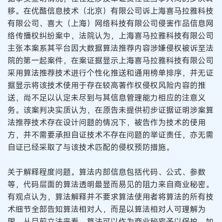
移。在优酷信息技术（北京）有限公司诉上海喜马拉雅科技
有限公司、喜大（上海）网络科技有限公司侵害作品信息网
络传播权纠纷案中，法院认为，上海喜马拉雅科技有限公司
主张本案系其平台因大数据算法推荐内容涉嫌侵权被诉至法
院的第一起案件，在案证据显示上海喜马拉雅科技有限公司
采用算法推荐技术进行个性化推送和通用榜单排序，并无证
据显示将该技术使用于存在较高著作权侵权风险内容的推
送，尚不足以认定未尽到与其信息管理能力相应的注意义
务。该案判决实质认为，在原告未提供初步证据证明涉案算
法推荐技术存在设计问题的情况下，被告作为技术的使用
方，并不需要承担自证技术不存在问题的举证责任，亦无需
自证已经采取了与该技术匹配的侵权预防措施。
关于解释程度问题。算法内部信息包括代码、公式、参数
等，代码层面的算法透明最显而易见的阻力来自商业秘密。
有观点认为，算法解释并不要求算法使用者将算法的所有技
术细节全部告知算法相对人，而是以算法相对人可理解为
限。从目前立法来看，算法可以作为商业秘密予以保护，如