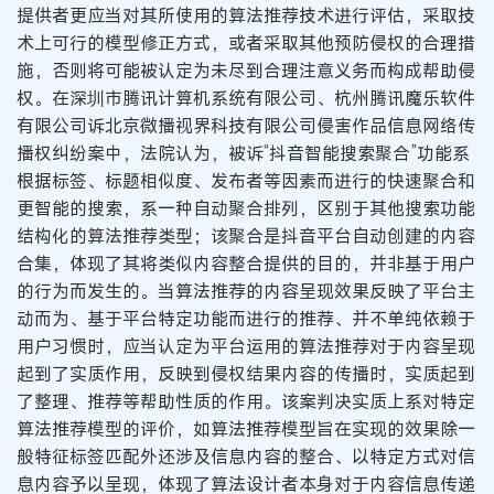
提供者更应当对其所使用的算法推荐技术进行评估，采取技
术上可行的模型修正方式，或者采取其他预防侵权的合理措
施，否则将可能被认定为未尽到合理注意义务而构成帮助侵
权。在深圳市腾讯计算机系统有限公司、杭州腾讯魔乐软件
有限公司诉北京微播视界科技有限公司侵害作品信息网络传
播权纠纷案中，法院认为，被诉“抖音智能搜索聚合”功能系
根据标签、标题相似度、发布者等因素而进行的快速聚合和
更智能的搜索，系一种自动聚合排列，区别于其他搜索功能
结构化的算法推荐类型；该聚合是抖音平台自动创建的内容
合集，体现了其将类似内容整合提供的目的，并非基于用户
的行为而发生的。当算法推荐的内容呈现效果反映了平台主
动而为、基于平台特定功能而进行的推荐、并不单纯依赖于
用户习惯时，应当认定为平台运用的算法推荐对于内容呈现
起到了实质作用，反映到侵权结果内容的传播时，实质起到
了整理、推荐等帮助性质的作用。该案判决实质上系对特定
算法推荐模型的评价，如算法推荐模型旨在实现的效果除一
般特征标签匹配外还涉及信息内容的整合、以特定方式对信
息内容予以呈现，体现了算法设计者本身对于内容信息传递