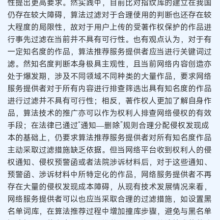
性提出更高要求。然实践中，目前比对指纹库的建立在我国
仍存在较大障碍，算法过滤对于合理使用的判断也还存在较
大程度的局限性，故对于用户上传的受著作权保护的作品进
行事先过滤在当前并不具有可行性。也有观点认为，对于有
一定知名度的作品，算法推荐服务提供者应当进行关键词过
滤。然知名度判断本身极具主观性，且当前网络内容创造亦
处于爆发期，涉及不同领域不同种类的大量作品，要求网络
服务提供者对于所有内容进行排查筛选出具有知名度的作品
进行过滤并不具有可行性；相反，著作权人更加了解自身作
品，算法技术的推广亦可以作为权利人排查网络侵权的有效
手段；在法律已通过“通知—删除”规则合理分配侵权发现成
本的基础上，仍要求算法推荐服务提供者对所有知名度作品
主动采取过滤措施缺乏依据。但当网络平台收到权利人的侵
权通知、侵权预警函或者法院涉诉材料后，对于这些通知、
预警函、涉诉材料中所特定化的作品，网络服务提供者不再
存在大量的侵权发现成本障碍，从现有技术发展情况来看，
网络服务提供者可以也应当采取合理的过滤措施，如设置黑
名单词库，在算法推荐过程中增加撞库步骤，避免与黑名单