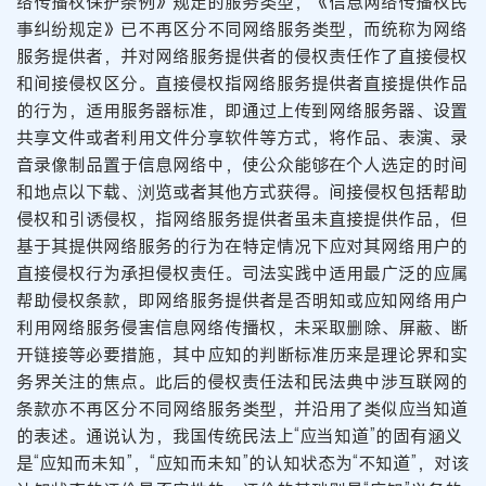
络传播权保护条例》规定的服务类型，《信息网络传播权民
事纠纷规定》已不再区分不同网络服务类型，而统称为网络
服务提供者，并对网络服务提供者的侵权责任作了直接侵权
和间接侵权区分。直接侵权指网络服务提供者直接提供作品
的行为，适用服务器标准，即通过上传到网络服务器、设置
共享文件或者利用文件分享软件等方式，将作品、表演、录
音录像制品置于信息网络中，使公众能够在个人选定的时间
和地点以下载、浏览或者其他方式获得。间接侵权包括帮助
侵权和引诱侵权，指网络服务提供者虽未直接提供作品，但
基于其提供网络服务的行为在特定情况下应对其网络用户的
直接侵权行为承担侵权责任。司法实践中适用最广泛的应属
帮助侵权条款，即网络服务提供者是否明知或应知网络用户
利用网络服务侵害信息网络传播权，未采取删除、屏蔽、断
开链接等必要措施，其中应知的判断标准历来是理论界和实
务界关注的焦点。此后的侵权责任法和民法典中涉互联网的
条款亦不再区分不同网络服务类型，并沿用了类似应当知道
的表述。通说认为，我国传统民法上“应当知道”的固有涵义
是“应知而未知”，“应知而未知”的认知状态为“不知道”，对该