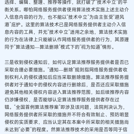
选择、编辑、整理、推荐等操作，就打破了“技术中立”的平
衡关系。哪怕网络服务提供者使用算法技术实施上述主动介
入信息内容的行为，也不能以“技术中立”为由主张受“避风
港”庇护。这里的算法技术已是网络服务提供者主动介入信
息内容的工具，并无“技术中立”适用之余地，算法技术实施
的行为在法律上只能被认作网络服务提供者的行为，其原理
同于“算法通知—算法删除”模式下的“视为知道”情形。
三是收到侵权通知后，如何认定算法推荐服务提供者是否已
采取合理必要措施。“通知—删除”规则指网络服务提供者收
到权利人的侵权通知后应当采取删除措施。算法推荐服务提
供者对于通知中的侵权内容进行删除后，是否还应采取措施
避免其他相关侵权内容进入算法推荐范围，如后续推荐内容
仍涉嫌侵权，是否能够认定算法推荐服务提供者存在过
错。“全国首例算法推荐案”即涉及该问题，法院判决认为，
网络服务提供者所采取的措施并不符合有效制止、预防明显
侵权的实质要求，应当认定其在本案中所采取的相关措施尚
未达到“必要”的程度。然算法推荐技术的采用是否等同于信