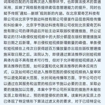
词库相匹配的内容再次进入推荐环节。也即算法技术的普遍
采用，反映了网络服务提供者信息管理能力的提升，同时也
赋予传统“通知—删除”规则新的内涵。在北京爱奇艺科技有
限公司诉北京字节跳动科技有限公司侵害作品信息网络传播
权纠纷案中，北京字节跳动科技有限公司收到北京爱奇艺科
技有限公司的律师函后开始主动采取版权管理措施，然公证
取证的1314条侵权短视频中的大部分都是在版权管理措施采
取日期之后新增，单日侵权短视频新增数量的峰值、单条侵
权短视频在上传次日获得超百万播放量亦出现在版权管理措
施采取日期之后。法院认为，即使通过算法推荐识别短视频
具体内容不具有技术可行性，但对于允许哪些短视频进入被
算法推荐的范围，如何设置和优化算法推荐的具体应用方
式，以及如何将已经进入推荐范围的侵权短视频纳入复审环
节以避免其被大范围、长时间地传播等方面，字节公司仍可
以通过在其服务和运营的相应环节施以必要的注意、采取必
要的措施加以完善，本案中字节公司所采取的措施并未能在
实质上取得制止、预防明显侵权的效果。该案判决实质上亦
已体现了特定情形下算法过滤义务的要求，对于已经特定化