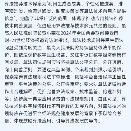
算法推荐技术界定为“利用生成合成类、个性化推送类、排
序精选类、检索过滤类、调度决策类等算法技术向用户提供
信息”，涵盖了非常广泛的范围，体现了推动应用算法推荐
技术向善发展、促进应用算法推荐技术多元共治的原则。最
高人民法院副院长贺小荣在2024年全国两会期间接受南
财-21世纪经济报道专访时指出，算法技术规制等民生司法
问题受到高度关注，最高人民法院将持续坚持依法平衡保
护，既依法保护数字民生权益，又注重促进数字经济健康有
序发展。算法司法规制应当坚持算法公平公正、公开透明、
向上向善原则，要通过典型案例、个案裁判加强示范引领。
探索完善算法规则司法审查标准，包括平台自治程序正当性
审查；平台决策的公平、公正性审查；要求对算法逻辑构造
作出合理解释；促推完善算法政策、技术监管、伦理准则
等；逐步统一典型应用场景的司法规制规则。由此可见，算
法技术是数字经济时代不可逆转的发展方向，对算法技术的
规制应在促进平台经济规范健康发展的背景下予以综合考
量，体现鼓励算法应用、引导算法发展的导向。