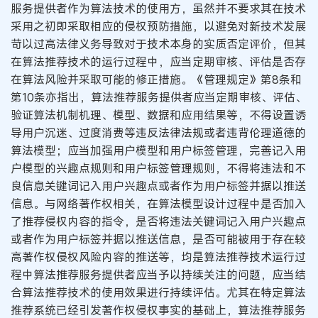
服务提供者作为算法技术的使用方，虽然并不要求其在技术
采用之初即采取相应的侵权预防措施，以避免对新技术发展
苛以过高法律义务导致对于技术本身的实质否定评价，但其
在算法推荐技术的运行过程中，应当定期审核、评估是否存
在算法风险并采取可能的修正措施。《管理规定》第8条和
第10条亦指出，算法推荐服务提供者应当定期审核、评估、
验证算法机制机理、模型、数据和应用结果等，不得设置诱
导用户沉迷、过度消费等违反法律法规或者违背伦理道德的
算法模型；应当加强用户模型和用户标签管理，完善记入用
户模型的兴趣点规则和用户标签管理规则，不得将违法和不
良信息关键词记入用户兴趣点或者作为用户标签并据以推送
信息。与网络著作权相关，在算法模型设计过程中是否加入
了推荐侵权内容的指令，是否将违法关键词记入用户兴趣点
或者作为用户标签并据以推送信息，是否可能被用于存在较
高著作权侵权风险内容的推送等，均是算法推荐技术运行过
程中算法推荐服务提供者应当予以持续关注的问题，应当结
合算法推荐技术的使用效果进行持续评估。尤其在特定算法
推荐系统已经引发著作权侵权事实的基础上，算法推荐服务