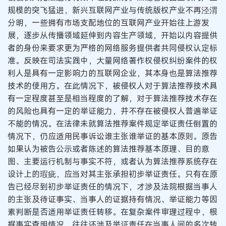
规模的突飞猛进，新兴互联网产业与传统版权产业不再泾渭
分明，一些拥有市场支配地位的互联网产业开始往上游发
展，逐步从传播领域延伸到内容生产领域，开始以内容提供
者的身份来要求更为严格的网络服务提供者共同侵权认定标
准。反映在司法实践中，大量网络著作权侵权纠纷案件的权
利人是具有一定影响力的互联网企业，其本身也是算法推荐
技术的使用方。在此情况下，被侵权人对于算法推荐技术具
有一定程度甚至是相当程度的了解，对于算法推荐技术存在
的风险也具有一定的举证能力，并不存在被侵权人普遍举证
不能的情况。在法律未就算法推荐案件规定举证责任倒置的
情况下，仍应适用民事诉讼谁主张谁举证的基本原则。原告
如果认为被告公示或者陈述的算法推荐基本原理、目的意
图、主要运行机制与事实不符，或者认为算法推荐系统存在
设计上的瑕疵，应当对其主张承担初步举证责任。只有在原
告已经尽到初步举证责任的情况下，才涉及法院根据当事人
的主张及待证事实、当事人的证据持有情况、举证能力等因
素判断是否适用举证责任转移。在复杂案件审理过程中，根
据事实查明情况，往往还涉及举证责任在当事人间的多次转