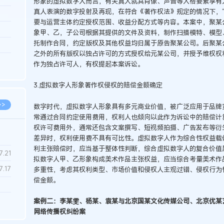
形象的虚拟数字人而言，有关真人就其肖像、声音等人格要素享有人
真人表演的数字投射及再现，在符合《著作权法》规定的情况下，“
3.26
要与运营主体约定授权范围、收益分配方式等内容。本案中，聚某
8.06
象甲、乙，子公司根据其提供的文件及资料，制作扫描模特、模型
托制作合同，约定版权及其他权益均归属于原告聚某公司。后聚某
8.04
之外的所有版权以独占许可的方式授权给元某公司，并授予维权权
8.04
作为独占许可人，有权提起本案诉讼。
8.03
3.虚拟数字人形象著作权侵权的赔偿金额确定
>>
数字时代，虚拟数字人形象具有多元商业价值，被广泛应用于品牌
常通过合同约定使用费用，权利人也倾向以此作为诉讼中的赔偿计
权许可费用外，通常还包含文案撰写、短视频拍摄、广告发布等衍
差异时，权利使用费不具有可比性。虚拟数字人作为综合性权益载
利主张赔偿时，应当基于整体性判断，综合虚拟数字人的复合价值
7.28
7.21
拟数字人甲、乙形象构成美术作品主张权益，应当综合考量美术作
7.17
多重性，考虑其权利类型、市场价值和侵权人主观过错、侵权行为
偿金额。
7.02
案例二：李某雯、杨某、袁某与北京国某文化传媒公司、北京优某
网络传播权纠纷案
6.22