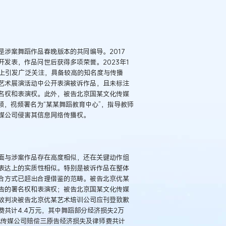
涉案舞蹈作品春晚版本的共同编导。2017
发表，作品问世后获得多项荣誉。2023年1
会上引发广泛关注，具备较高的知名度与传播
艺术展演活动中公开表演被诉作品，且未标注
名权和表演权。此外，被告北京国某文化传媒
视频，视频署名为“某某舞蹈教育中心”，指导教师
媒公司侵害其信息网络传播权。
面与涉案作品存在高度相似，还在关键动作组
表达上的实质性相似。特别是被诉作品在整体
合方式已超出合理借鉴的范畴。被告北京优某
告的署名权和表演权；被告北京国某文化传媒
故判决被告北京优某艺术培训公司应刊登致歉
共计4.4万元，其中舞蹈部分经济损失2万
化传媒公司赔偿三原告经济损失及律师费共计