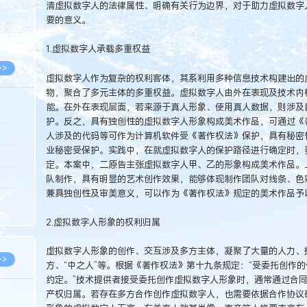
清虚拟数字人的法律属性、明确有关行为边界，对于助力虚拟数字
8.07
要的意义。
8.07
1.虚拟数字人承载多重权益
>>
虚拟数字人作为复杂的权利客体，其系利用多种信息技术构建出的
物，聚合了多元主体的多重权益。虚拟数字人由外在表现及技术内
能。在外在表现层面，若来源于真人形象、使用真人数据，则涉及
护。反之，具有独创性的虚拟数字人形象构成美术作品，可通过《
8.06
人涉及的代码等可作为计算机软件受《著作权法》保护，具有秘密
业秘密受保护。实践中，在就虚拟数字人的保护路径进行确定时，
8.05
定。本案中，二原告主张虚拟数字人甲、乙的形象构成美术作品。
8.05
队制作，具有明显的艺术创作效果，能够体现制作团队对线条、色
兼具独创性及审美意义，可以作为《著作权法》规定的美术作品予
8.04
8.04
2.虚拟数字人形象的权利归属
虚拟数字人形象的创作、交互涉及多方主体，凝聚了大量的人力、
>>
方、“中之人”等。根据《著作权法》第十九条规定：“受委托创作
约定。”技术提供者接受委托创作虚拟数字人形象时，通常通过合
产权归属。若存在多方合作创作虚拟数字人，也需要依据合作协议