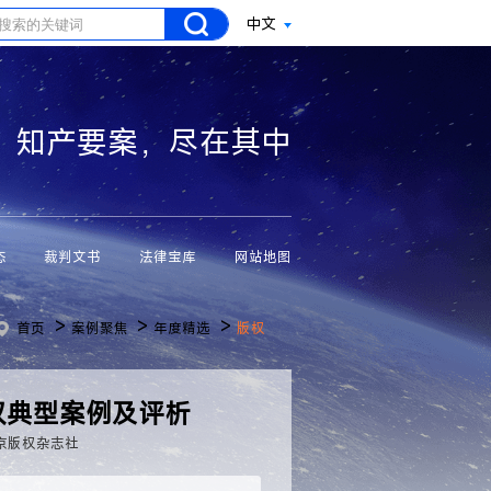
中文
知产要案，尽在其中
态
裁判文书
法律宝库
网站地图
>
>
>
首页
案例聚焦
年度精选
版权
权典型案例及评析
京版权杂志社