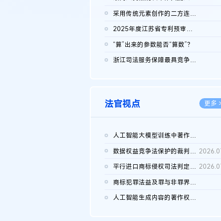
2026.0
采用传统元素创作的二方连续装饰图案作品的独创性及侵权对比认定
2026.0
2025年度江苏省专利预审典型案例
2026.0
“算”出来的参数能否“算数”？
2026.0
浙江司法服务保障最具竞争力营商环境建设典型案例（第二批）含侵...
2026.0
法官视点
更多 
人工智能大模型训练中著作权的合理使用
2026.0
数据权益竞争法保护的裁判路径构建
2026.0
平行进口商标侵权司法判定规则的困境与纾解
2026.0
商标犯罪法益及罪与非罪界限研究
2026.0
人工智能生成内容的著作权司法认定：演进逻辑、现实困境与规则建...
2026.0