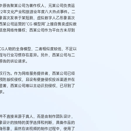
中原告聚某公司为著作权人，元某公司负责运
022年文化产业和旅游业年度八大热点事件。二
象首次发表于某短剧，虚拟数字人乙形象首次
某公司运营的“CG 模型网”上擅自售卖虚拟数
信息网络传播权；西某公司作为平台方未尽到
CG人物的全身模型，二者相似度较低，不足以
程与行业习惯存在差异。另外，西某公司与二
原告的诉讼请求。
权行为。作为网络服务提供者，西某公司已经
预防版权侵权，且设有便捷侵权投诉渠道并在
显著，西某公司难以主动识别侵权，已尽到了
求。
并不直接来源于真人，而是由制作团队设计，
象设计的独特的美学选择和判断，具备作品的
身形象，虽然在该视频的制作过程中，使用了