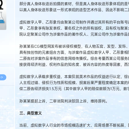
部分真人身体妆造后拍摄的素材，但是真人身体妆造形象体现的是
以真人身体妆造形象这一形式表现的造型艺术作品，因此不影响二
虚拟数字人甲、乙形象均由聚某公司制作并通过其所有的平台账号
甲、乙形象享有除发表权、署名权之外的所有版权，且有权与聚某
院认定聚某公司作为涉案作品的著作权人、元某公司作为涉案作品
孙某某在CG模型网发布被诉侵权模型，在人物五官、发型、发饰
具有独创性的元素组合方面，与涉案作品虚拟数字人甲、乙形象相
二原告对涉案作品享有的信息网络传播权。综合考量西某公司服务
接获得经济利益、权利作品的知名度、被诉内容的热度等因素，西
虚拟数字人承载多重权益，本案仅就美术作品的权益进行认定，综
>>
人主观过错、侵权行为性质和规模、损害后果严重程度确定本案的
偿二原告经济损失1.5万元（其中数字人甲的赔偿数额为1万元，数字
孙某某提起上诉，二审法院判决驳回上诉，维持原判。
8.07
三、典型意义
5.14
5.08
当前，虚拟数字人行业的市场规模迅速扩大、应用场景不断拓展，