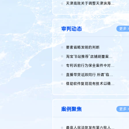
2026.0
天津高院关于调整天津滨海高新技术产业开发区华苑科技园一审普通...
2026.0
审判动态
更多 
要素省略发明的判断
2026.0
淘宝“B站推荐”店铺刷量案维持原判，两被告连带赔偿150万元
2026.0
专利诉前行为保全案件中对仿制药申请人曾作出三类声明的考量及违...
2026.0
直播带货诋毁同行 所谓“临场发挥”不免责
2026.0
借助软件复现现有技术以确认相关参数特征是否被公开
2026.0
案例聚焦
更多 
最高人民法院发布第六批人民法院种业知识产权司法保护典型案例 含...