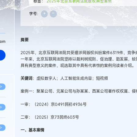
标签：
2025年北京互联网法院版权典型案例
+
-
字号:
摘要
com
2025年，北京互联网法院共受理涉网版权纠纷案件6319件，竞争
一年来，北京互联网法院坚持以裁判树规则、促治理、助发展，较
具有典型意义的案件，现选取其中具有代表性的案例向读者介绍。
关键词
：虚拟数字人；人工智能生成内容；短视频
>
案例一：聚某公司、元某公司与孙某某、西某公司著作权权属、侵
一审：（2024）京0491民初4936号
>
二审：（2025）京73民终603号
>
一、基本案情