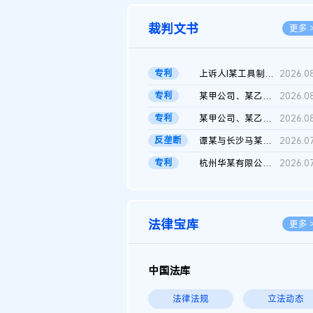
裁判文书
更多 
专利
上诉人I某工具制品有限公司与被上诉人程某及一审被告中华人民共和...
2026.0
专利
某甲公司、某乙公司、某丙公司申请诉前行为保全复议裁定书
2026.0
专利
某甲公司、某乙公司、官某与某丙公司专利申请权权属纠纷 二审判决...
2026.0
反垄断
谭某与长沙马某堆农产品股份有限公司滥用市场支配地位纠纷二审裁...
2026.0
专利
杭州华某有限公司与菲某有限公司侵害发明专利权纠纷
2026.0
法律宝库
更多 
中国法库
法律法规
立法动态