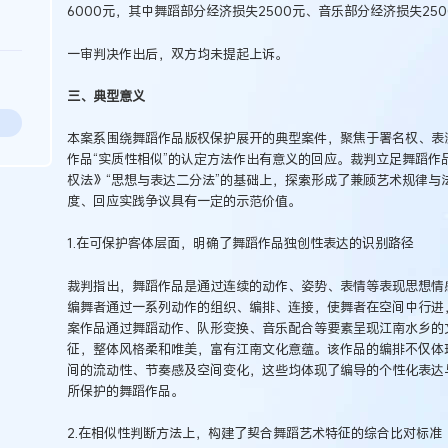
6000元，其中舞蹈部分经济损失2500元、音乐部分经济损失250
一审判决作出后，双方均未提起上诉。
三、典型意义
本案系围绕舞蹈作品版权保护展开的典型案件，聚焦于署名权、表
作品“实质性相似”的认定方法作出有意义的回应。裁判立足舞蹈作
权法》“思想与表达二分法”的基础上，探索形成了兼顾艺术规律与
度、回应实践争议具有一定的示范价值。
1.在可保护客体层面，明确了舞蹈作品独创性表达的识别路径
裁判指出，舞蹈作品是通过连续的动作、姿势、表情等表现思想情
编舞者通过一系列动作的组织、编排、连接，使舞者在空间中行进
案作品通过舞蹈动作、队形变换、音乐配合等要素呈现江南水乡的
征，整体风格柔和唯美，富有江南文化意蕴。该作品的编排不仅体
间的流动性、节奏感及空间变化，这些均体现了编导的个性化表达
所保护的舞蹈作品。
2.在相似性判断方法上，构建了契合舞蹈艺术特征的综合比对标准