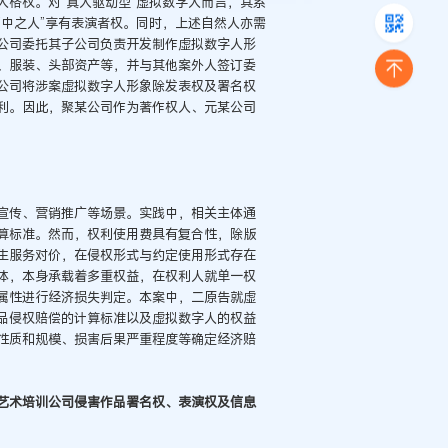
格权。对“真人驱动型”虚拟数字人而言，其系
中之人”享有表演者权。同时，上述自然人亦需
公司委托其子公司负责开发制作虚拟数字人形
、服装、头部资产等，并与其他案外人签订委
公司将涉案虚拟数字人形象除发表权及署名权
利。因此，聚某公司作为著作权人、元某公司
宣传、营销推广等场景。实践中，相关主体通
算标准。然而，权利使用费具有复合性，除版
生服务对价，在侵权形式与约定使用形式存在
体，本身承载着多重权益，在权利人就单一权
属性进行经济损失判定。本案中，二原告就虚
品侵权赔偿的计算标准以及虚拟数字人的权益
性质和规模、损害后果严重程度等确定经济赔
艺术培训公司侵害作品署名权、表演权及信息