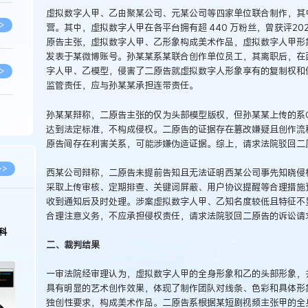
虚拟数字人甲、乙由聚某公司、元某公司等四家单位联合制作，其
>
营。其中，虚拟数字人甲在各平台拥有超 440 万粉丝，曾获评2
原告主张，虚拟数字人甲、乙形象构成美术作品，虚拟数字人甲形
发表于某微博账号。孙某某系某联合创作单位员工，其离职后，在西
字人甲、乙模型，侵害了二原告就虚拟数字人形象享有的复制权和
>
监管责任，应与孙某某承担连带责任。
孙某某辩称，二原告主张的仅为头部模型版权，但孙某某上传的系
>
达到法定标准，不构成侵权。二原告的证据存在篡改嫌疑且创作流
原告间存在利害关系，可能涉嫌伪造证据。综上，请求法院驳回二
>
>>
西某公司辩称，二原告未提前告知且无法证明西某公司事先知晓侵
采取上传审核、定期排查、关键词屏蔽、用户协议提醒等合理措施
收到通知后及时处理。涉案虚拟数字人甲、乙知名度较低且特征不
>
2026.02.10
合理注意义务，不应承担侵权责任，请求法院驳回二原告的诉讼请
师徐新明接受《中国经营
徐新明律师经典案例：刘某与西安某生物科
革新下知识产权保护面临新
技有限公司技术合作开发合同纠纷案
二、裁判结果
>
一审法院经审理认为，虚拟数字人甲的全身形象和乙的头部形象，
具有明显的艺术创作效果，体现了制作团队对线条、色彩和具体形
>
独创性要求，构成美术作品。二原告系根据某短剧视频主张甲的全