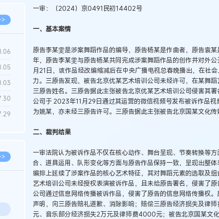
一审：（2024）京0491民初14402号
>>
一、基本案情
原告李某雯是涉案舞蹈作品的编导，原告杨某是作曲者，原告袁某是
8.06
年，原告李某雯与原告杨某共同完成涉案舞蹈作品的创作并对外公开
8.05
月21日，该作品经改编缩减后在中央广播电视总春晚播出，在社
力。三原告发现，被告北京优某艺术培训公司未经许可，在某舞蹈
8.03
三原告姓名。三原告据此主张被告北京优某艺术培训公司侵害其署
7.30
公司于 2023年11月29日通过其运营的微信视频号发布被诉作品
为姚某，亦未经三原告许可。三原告据此主张被告北京国某文化传
7.29
二、裁判结果
一审法院认为被诉作品不仅在核心动作、舞台呈现、节奏转换等方
>>
合、道具运用、队形变化等方面与原告作品保持一致，呈现出整体
编排上延续了涉案作品的核心艺术特征，其对舞蹈元素的选取及组
艺术培训公司未经授权表演被诉作品，且未给原告署名，侵害了原
公司通过信息网络传播被诉作品，侵害了原告的信息网络传播权。
声明，向三原告赔礼道歉、消除影响；赔偿三原告经济损失及律师费
元、音乐部分经济损失2万元及律师费4000元；被告北京国某文