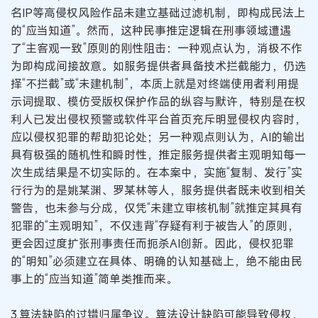
名IP等高侵权风险作品未建立基础过滤机制，即构成民法上
的“应当知道”。然而，这种民事推定逻辑在刑事领域遭遇
了“主客观一致”原则的刚性阻击：一种观点认为，消极不作
为即构成间接故意。如服务提供者具备技术拦截能力，仍选
择“不拦截”或“未建机制”，本质上就是对终端使用者利用提
示词提取、模仿受版权保护作品的纵容与默许，特别是在权
利人已发出侵权预警或软件平台首页充斥明显侵权内容时，
应以侵权犯罪的帮助犯论处；另一种观点则认为，AI的输出
具有极强的随机性和瞬时性，推定服务提供者主观明知每一
次生成结果是不切实际的。在本案中，实施“复制、发行”实
行行为的是姚某渊、罗某林等人，服务提供者既未收到相关
警告，也未参与分成，仅凭“未建立审核机制”就推定其具有
犯罪的“主观明知”，不仅违背“存疑有利于被告人”的原则，
更会因过度扩张刑事责任而扼杀AI创新。因此，侵权犯罪
的“明知”必须建立在具体、明确的认知基础上，绝不能由民
事上的“应当知道”简单类推而来。
3.算法缺陷的过错归属争议。算法设计缺陷可能导致侵权，