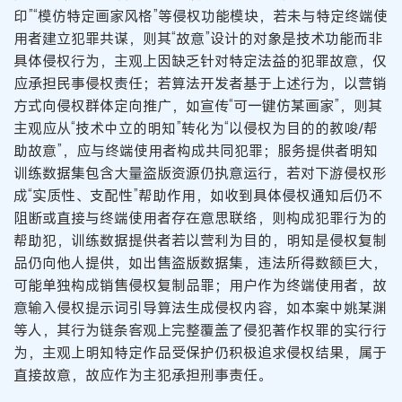
印”“模仿特定画家风格”等侵权功能模块，若未与特定终端使
用者建立犯罪共谋，则其“故意”设计的对象是技术功能而非
具体侵权行为，主观上因缺乏针对特定法益的犯罪故意，仅
应承担民事侵权责任；若算法开发者基于上述行为，以营销
方式向侵权群体定向推广，如宣传“可一键仿某画家”，则其
主观应从“技术中立的明知”转化为“以侵权为目的的教唆/帮
助故意”，应与终端使用者构成共同犯罪；服务提供者明知
训练数据集包含大量盗版资源仍执意运行，若对下游侵权形
成“实质性、支配性”帮助作用，如收到具体侵权通知后仍不
阻断或直接与终端使用者存在意思联络，则构成犯罪行为的
帮助犯，训练数据提供者若以营利为目的，明知是侵权复制
品仍向他人提供，如出售盗版数据集，违法所得数额巨大，
可能单独构成销售侵权复制品罪；用户作为终端使用者，故
意输入侵权提示词引导算法生成侵权内容，如本案中姚某渊
等人，其行为链条客观上完整覆盖了侵犯著作权罪的实行行
为，主观上明知特定作品受保护仍积极追求侵权结果，属于
直接故意，故应作为主犯承担刑事责任。