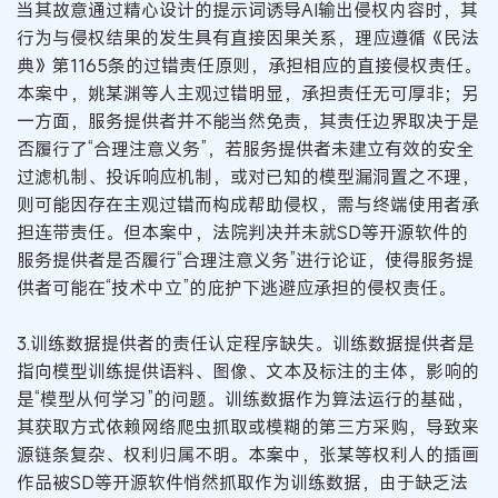
当其故意通过精心设计的提示词诱导AI输出侵权内容时，其
行为与侵权结果的发生具有直接因果关系，理应遵循《民法
典》第1165条的过错责任原则，承担相应的直接侵权责任。
本案中，姚某渊等人主观过错明显，承担责任无可厚非；另
一方面，服务提供者并不能当然免责，其责任边界取决于是
否履行了“合理注意义务”，若服务提供者未建立有效的安全
过滤机制、投诉响应机制，或对已知的模型漏洞置之不理，
则可能因存在主观过错而构成帮助侵权，需与终端使用者承
担连带责任。但本案中，法院判决并未就SD等开源软件的
服务提供者是否履行“合理注意义务”进行论证，使得服务提
供者可能在“技术中立”的庇护下逃避应承担的侵权责任。
3.训练数据提供者的责任认定程序缺失。训练数据提供者是
指向模型训练提供语料、图像、文本及标注的主体，影响的
是“模型从何学习”的问题。训练数据作为算法运行的基础，
其获取方式依赖网络爬虫抓取或模糊的第三方采购，导致来
源链条复杂、权利归属不明。本案中，张某等权利人的插画
作品被SD等开源软件悄然抓取作为训练数据，由于缺乏法