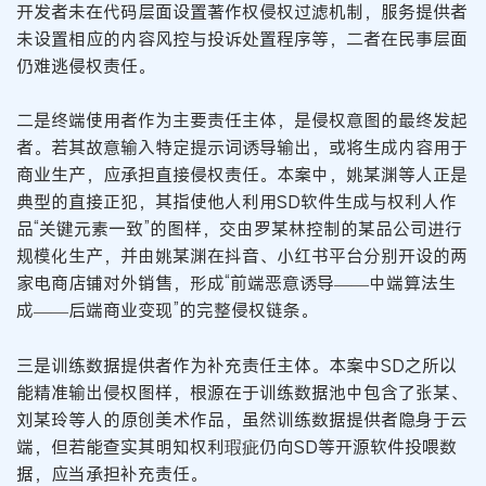
开发者未在代码层面设置著作权侵权过滤机制，服务提供者
未设置相应的内容风控与投诉处置程序等，二者在民事层面
仍难逃侵权责任。
二是终端使用者作为主要责任主体，是侵权意图的最终发起
者。若其故意输入特定提示词诱导输出，或将生成内容用于
商业生产，应承担直接侵权责任。本案中，姚某渊等人正是
典型的直接正犯，其指使他人利用SD软件生成与权利人作
品“关键元素一致”的图样，交由罗某林控制的某品公司进行
规模化生产，并由姚某渊在抖音、小红书平台分别开设的两
家电商店铺对外销售，形成“前端恶意诱导——中端算法生
成——后端商业变现”的完整侵权链条。
三是训练数据提供者作为补充责任主体。本案中SD之所以
能精准输出侵权图样，根源在于训练数据池中包含了张某、
刘某玲等人的原创美术作品，虽然训练数据提供者隐身于云
端，但若能查实其明知权利瑕疵仍向SD等开源软件投喂数
据，应当承担补充责任。