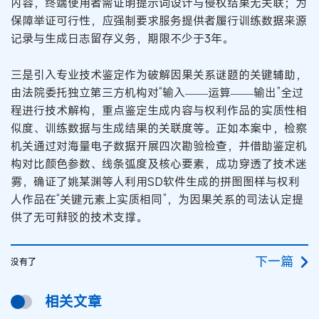
内容，终端使用者需证明提示词设计与侵权结果无关联；为
保障举证可行性，应强制要求服务提供者履行训练数据来源
记录与生成日志留存义务，期限不少于3年。
三是引入专业技术鉴定作为破解因果关系谜题的关键辅助，
由法院委托独立第三方机构对“输入——运算——输出”全过
程进行技术解构，重点鉴定生成内容与权利作品的实质性相
似度、训练数据与生成结果的关联度等。正如本案中，检察
机关通过对海量电子数据开展四次勘验检查，并借助鉴定机
构对比颜色参数、线条弧度及核心要素，成功穿透了技术迷
雾，确证了姚某渊等人利用SD软件生成的拼图图样与权利
人作品在“关键元素上实质相同”，为因果关系的司法认定提
供了无可辩驳的技术支撑。
下一篇
没有了
相关文章