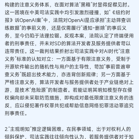
构建的注意义务体系，在面对算法“黑箱”时显得捉襟见肘。
这一困境在中美司法实践中均引发激烈碰撞，如“《纽约时
报》诉OpenAI案”中，法院对OpenAI是应承担“主动筛查训
练数据”的事前义务，还是仅需履行“通知-删除”的事后义
务，至今仍陷于法理拉锯。反观本案，法院认定了终端使用
者的刑事责任，并未对SD的算法开发者及服务提供者苛以
连带责任。这一裁判结果折射出司法实践中对AI时代“注意
义务”标准的认知对立：一方面基于有限注意义务，受制于
开源软件输出的随机性与用户的主导性，苛加“事前普遍审
查义务”既超出技术能力，亦违背创新规律；另一方面基于
严格注意义务，算法开发者与服务提供者处于产业链绝对上
游，是技术“危险源”的制造者。若能证明其明知模型存在侵
权偏向却未采取防范措施，即构成对最低限度注意义务的违
反，应以侵犯著作权罪共犯或帮助信息网络犯罪活动罪追究
刑事责任。
2.“主观明知”推定逻辑困难。在民事领域，出于对权利人的
倾斜保护，司法实践往往倾向性认为，若服务提供者对于知