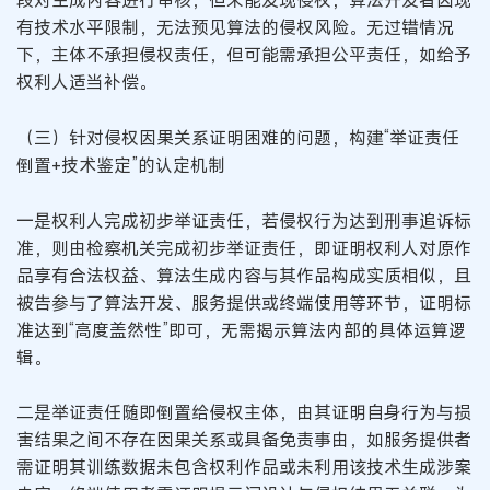
段对生成内容进行审核，但未能发现侵权；算法开发者因现
有技术水平限制，无法预见算法的侵权风险。无过错情况
下，主体不承担侵权责任，但可能需承担公平责任，如给予
权利人适当补偿。
（三）针对侵权因果关系证明困难的问题，构建“举证责任
倒置+技术鉴定”的认定机制
一是权利人完成初步举证责任，若侵权行为达到刑事追诉标
准，则由检察机关完成初步举证责任，即证明权利人对原作
品享有合法权益、算法生成内容与其作品构成实质相似，且
被告参与了算法开发、服务提供或终端使用等环节，证明标
准达到“高度盖然性”即可，无需揭示算法内部的具体运算逻
辑。
二是举证责任随即倒置给侵权主体，由其证明自身行为与损
害结果之间不存在因果关系或具备免责事由，如服务提供者
需证明其训练数据未包含权利作品或未利用该技术生成涉案