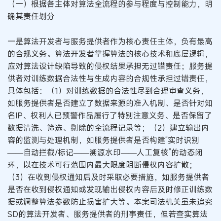
（一）根据各主体对算法全流程的参与程度与控制能力，明
确其责任划分
一是算法开发者与服务提供者作为核心责任主体，负有最高
的合规义务。算法开发者掌握算法的核心技术和底层逻辑，
应对算法设计缺陷导致的侵权结果承担无过错责任；服务提
供者对训练数据合法性与生成内容的合规性承担过错责任，
具体包括：（1）对训练数据的合法性尽到合理审查义务，
如服务提供者是否建立了数据来源的准入机制、是否针对知
名IP、权利人已预警作品履行了特别注意义务、是否保留了
数据清洗、筛选、剔除的全流程记录等；（2）建立输出内
容的监测与处理机制，如服务提供者是否构建“实时识别
——自动拦截/标记——溯源水印——人工复核”的动态闭
环，以在技术可行范围内最大限度阻断侵权内容扩散；
（3）在收到侵权通知后及时采取必要措施，如服务提供者
是否在收到侵权通知或发现输出侵权内容后及时修正训练数
据或调整算法参数防止损害扩大等。本案司法机关虽未追究
SD的算法开发者、服务提供者的刑事责任，但若查实算法