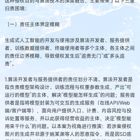
这种侵权目的与算法技术的深度融合，主要带来了以下三重
归责困境：
（一）责任主体界定模糊
生成式人工智能的开发与使用涉及算法开发者、服务提供
者、训练数据提供者、终端使用者等多个主体，各主体之间
的责任边界模糊，导致侵权发生后“追责无门”或“多头追
责”。
1.算法开发者与服务提供者的责任划分不清。算法开发者是
指负责模型架构设计、训练流程与权重参数生成，产出“可
运行的模型”的主体，解决“模型能怎样生成”的问题；服务提
供者是指将模型封装为可交互的生成服务（在线API/Web
端/客户端等），面向用户提供入口、计费、内容风控与投
诉处置等服务，并以此获得经营收益的主体，决定“模型能
用来干什么”的问题。以本案为视角进行推演：若涉案侵权
图片的生成并非源于姚某渊等人的恶意指令，而是因SD底