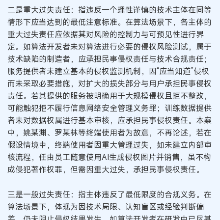
二是重大过失责任：指违反一个理性谨慎的技术主体在同等
情形下应当达到的最低注意标准。在算法场景下，各主体的
重大过失责任应依据其对风险的控制力与可预见性进行界
定。如算法开发者未对算法进行必要的侵权风险测试，属于
技术缺陷的制造者，应承担民事侵权责任与技术合规责任；
服务提供者未建立基本的侵权监测机制，因“应当知道”侵权
而未采取必要措施，对扩大的损失部分与用户承担民事侵权
责任。若其提供的服务被明确用于大规模侵权且拒不整改，
可能触犯拒不履行信息网络安全管理义务罪；训练数据提供
者未对数据权属进行基本审核，应承担民事侵权责任。本案
中，姚某渊、罗某林等终端使用者为故意，不再论述，若在
假设情境中，终端使用者因重大管理过失，如未建立内部审
核流程，任由员工随意使用AI生成侵权图片并销售，虽不构
成侵犯著作权罪，但需因重大过失，承担民事侵权责任。
三是一般过失责任：指主体违反了最低限度的合规义务。在
算法场景下，体现为因技术局限、认知盲区或经验判断偏
差，仍未阻止侵权结果发生。如算法开发者在研发中已尽基