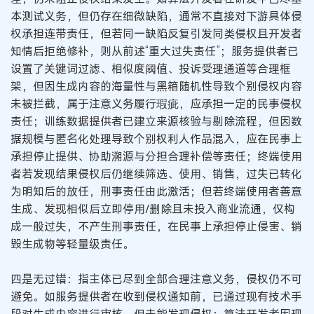
本测试义务，但仍存在细微缺陷，通常不直接对下游具体侵
权承担连带责任，但若同一缺陷反复引发同类侵权且开发者
知情后拒绝修补，则从前述“重大过失责任”；服务提供者已
设置了关键词过滤、相似度阈值、投诉受理通道等合理框
架，但因生成内容的海量性与黑箱随机性导致个别侵权内容
未被拦截，属于注意义务履行瑕疵，应承担一定的民事侵权
责任；训练数据提供者已建立来源核验与剔除流程，但因数
据规模与匿名化处理导致个别权利人作品混入，应在民事上
承担停止提供、协助溯源与分担合理补偿等责任；终端使用
者若发现结果侵权后仍继续筛选、使用、销售，过失已转化
为明知后的放任，刑事责任由此激活；但若终端使用者善意
生成、发现相似后立即停用/删除且未投入商业流通，仅构
成一般过失，不产生刑事责任，在民事上承担停止侵害、销
毁生成物等轻量级责任。
四是无过错：指主体已尽到全部合理注意义务，侵权仍不可
避免。如服务提供者在收到侵权通知前，已通过现有技术手