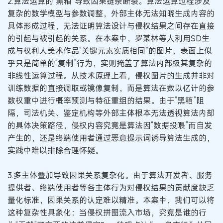
2.算法运算的“黑箱”导致因果链条断裂。算法运算过程涉及
复杂的数学模型与参数调整，外部主体无法知晓生成内容的
具体形成过程，无法证明算法设计与侵权结果之间存在直接
的引起与被引起的关系。在本案中，罗某林等人利用SD生
成与权利人美术作品“关键元素实质相同”的图片，表面上似
乎只是简单的“复制”行为，实则掩盖了算法内部极其复杂的
非线性运算过程。从技术原理上看，侵权图片的生成并非对
训练数据的直接调取或镜像复制，而是算法在数以亿计的参
数权重中进行概率预测与特征重组的结果。由于“黑箱”阻
隔，司法机关、鉴定机构等外部主体根本无法透视算法内部
的具体决策路径，侵权内容究竟是算法因“数据投喂”而自发
产生的，还是终端使用者通过恶意提示词诱导算法生成的，
实践中难以排除合理怀疑。
3.多主体叠加导致因果关系复杂化。由于算法开发者、服务
提供者、终端使用者等各主体行为对侵权结果的贡献度缺乏
量化标准，因果关系的认定难以精准。本案中，我们可以将
这种复杂性具象化：当侵权拼图流入市场，究竟是谁的行