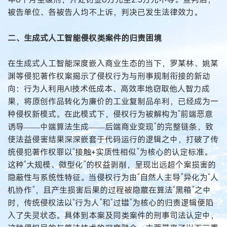
被告单位、各被告人均不上诉，判决已发生法律效力。
二、生成式人工智能侵权类案件的归责困境
在生成式人工智能深度嵌入商业生态的当下，罗某林、姚某
渊等侵犯著作权案揭示了侵权行为与刑事规制衔接的新动
向：行为人利用AI技术低成本、高效率地窃取他人智力成
果，将原创作品转化为廉价的工业复制品牟利，已经成为一
种侵权新模式。在此模式下，侵权行为被解构为“前端恶意
诱导——中端算法生成——后端商业变现”的完整链条，致
使法益侵害结果深深嵌套于代码运行的逻辑之中，打破了传
统侵犯著作权罪以“接触+实质性相似”为核心的认定标准。
这种“大规模、微型化”的权益剥削，呈现出远超个案损害的
隐蔽性与系统性特征。当侵权行为由“自然人主导”异化为“人
机协作”，且产生损害后果的过程被隐藏在算法“黑箱”之中
时，传统侵权法以“行为人”和“过错”为核心的归责逻辑便陷
入了失灵状态。具体到本案及同类案件的刑事司法认定中，