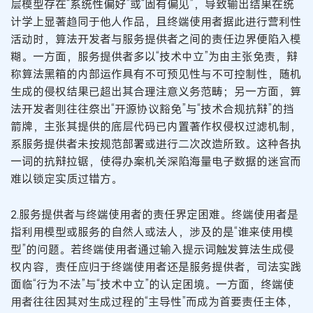
层模型存在“系统性偏好”或“固有偏见”，导致输出结果在统
计学上显著趋同于他人作品，且终端使用者据此进行营利性
活动时，算法开发者与服务提供者之间的责任边界便陷入模
糊。一方面，服务提供者多以“技术中立”为由主张免责，辩
称算法黑箱的内部运作具有不可预见性与不可控制性，随机
生成的侵权结果已超出其合理注意义务范畴；另一方面，算
法开发者则往往祭出“开源协议豁免”与“技术合规抗辩”的挡
箭牌，主张其提供的底层代码已内置著作权侵权过滤机制，
系服务提供者未按规范部署或进行二次改造所致。这种各执
一词的抗辩拉锯，使得办案机关深陷海量电子数据的迷宫而
难以锁定实质过错方。
2.服务提供者与终端使用者的责任界定困难。终端使用者是
指利用模型或服务的自然人或法人，涉及的是“谁来使用模
型”的问题。若终端使用者通过输入提示词触发算法生成侵
权内容，责任应归于终端使用者还是服务提供者，司法实践
面临“行为不法”与“技术中立”的认定困境。一方面，终端使
用者往往因其对生成过程的“主导性”而成为首要责任主体，