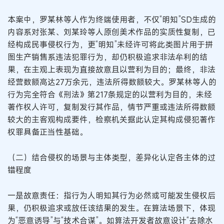
本案中，罗某林等人作为终端使用者，不仅“明知”SD生成的
内容系对张某、刘某玲等人原创美术作品的实质性复制，已
经构成民事侵权行为，更“明知”未经许可将此类图片用于拼
图生产销售系违法犯罪行为，却仍积极追求非法牟利的结
果，在主观上表现为直接故意且以营利为目的；最终，非法
经营数额高达27万余元，违法所得数额较大。罗某林等人的
行为完全符合《刑法》第217条规定的以营利为目的，未经
著作权人许可，复制发行其作品，情节严重或违法所得数额
较大的主客观构成要件，检察机关据此认定其构成侵犯著作
权罪具备正当性基础。
（二）结合侵权的场景与主体类型，差异化认定各主体的过
错程度
一是故意责任：指行为人明知其行为必然或可能发生侵权后
果，仍积极追求或放任该结果的发生。在算法场景下，体现
为“恶意诱导”与“技术合谋”。如算法开发者故意设计“去除水