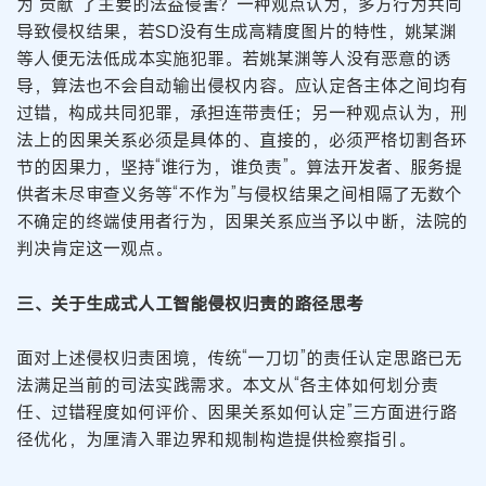
为“贡献”了主要的法益侵害？一种观点认为，多方行为共同
导致侵权结果，若SD没有生成高精度图片的特性，姚某渊
等人便无法低成本实施犯罪。若姚某渊等人没有恶意的诱
导，算法也不会自动输出侵权内容。应认定各主体之间均有
过错，构成共同犯罪，承担连带责任；另一种观点认为，刑
法上的因果关系必须是具体的、直接的，必须严格切割各环
节的因果力，坚持“谁行为，谁负责”。算法开发者、服务提
供者未尽审查义务等“不作为”与侵权结果之间相隔了无数个
不确定的终端使用者行为，因果关系应当予以中断，法院的
判决肯定这一观点。
三、关于生成式人工智能侵权归责的路径思考
面对上述侵权归责困境，传统“一刀切”的责任认定思路已无
法满足当前的司法实践需求。本文从“各主体如何划分责
任、过错程度如何评价、因果关系如何认定”三方面进行路
径优化，为厘清入罪边界和规制构造提供检察指引。