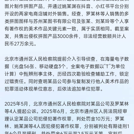
图片制作拼图产品，并通过姚某渊在抖音、小红书平台分别
开设的两家电商店铺对外销售。经查，罗某林等人销售的多
类拼图图样与苏州某图书有限公司及张某、刘某玲等个人享
有著作权的美术作品关键元素一致，属于实质相同。截至案
发，共售出侵权拼图产品3000余件，非法经营数额共计人
民币27万余元。
北京市通州区人民检察院提前介入引导侦查，在海量电子数
据（光盘56张、移动硬盘3个，全案电子数据以“T”为单位
计算）中甄辨刑事主体，历经四次勘验检查辅助工作，锁定
过错责任。同时查明某品公司参与复制发行他人美术作品的
犯罪活动体现单位意志，后依法追加单位犯罪。
2025年5月，北京市通州区人民检察院对某品公司及罗某林
等4人提起公诉。2025年6月，北京市通州区人民法院经审
理认定某品公司犯侵犯著作权罪，判处罚金10万元；罗某
林、姚某渊等4人因犯侵犯著作权罪，分别被判处有期徒刑1
年6个月至缓刑，并处罚金6万元至2.5万元不等。宣判后，