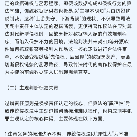
定的数据确权与溯源程序，即便该数据构成AI侵权行为的算
法基础，训练数据提供者也极易以“主观不明知”为由抗辩逃
脱制裁。这种“上游失守、下游背锅”的现状，不仅导致司法
实践中责任主体认定的逻辑断裂，更使得著作权法在应对算
法时代新型侵权时，因缺乏针对数据输入端的有效规制程
序，而陷入保护不力的困境。法院判决并未就SD等开源软
件如何抓取张某等权利人作品这一核心环节进行合法性审
查，不仅会变相纵容“先侵权、后治理”的数据黑灰产，更会
切断侵权链条的溯源路径，导致算法时代的著作权保护在最
为关键的前端数据输入层出现规制真空。
（二）主观判断标准失灵
过错责任原则是侵权责任认定的核心，但算法的“黑箱性”导
致传统侵权法中主观过错判断标准难以操作，也构成刑事犯
罪主观认定的核心障碍，主要体现在以下方面：
1.注意义务的标准边界不明。传统侵权法以“理性人”为基准