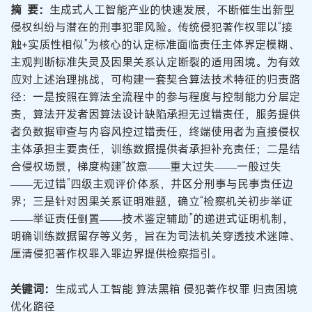
摘 要：
生成式人工智能产业的快速发展，不断催生出新型
侵权纠纷与潜在的刑事犯罪风险。传统侵犯著作权罪以“接
触+实质性相似”为核心的认定标准面临责任主体界定模糊、
主观判断标准失灵及因果关系认定断裂的适用困境。为有效
应对上述治理挑战，可构建一套契合算法技术特征的归责路
径：一是按照在算法全流程中的参与程度与控制能力分层定
责，算法开发者因算法设计缺陷承担无过错责任，服务提供
者负数据审查与内容风控过错责任，终端使用者为直接侵权
主体承担主要责任，训练数据提供者承担补充责任；二是结
合侵权场景，梯度构建“故意——重大过失——一般过失
——无过错”四级主观评价体系，并区分刑事与民事责任边
界；三是针对因果关系证明难题，确立“检察机关初步举证
——举证责任倒置——技术鉴定辅助”的递进式证明机制，
明确训练数据留存等义务，旨在为司法机关穿透技术迷障、
厘清侵犯著作权罪入罪边界提供检察指引。
关键词：
生成式人工智能 算法黑箱 侵犯著作权罪 归责困境
优化路径