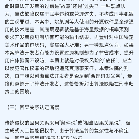
此时算法开发者的过错是“故意”还是“过失”？一种观点认
为，算法缺陷仅属于民事违约或管理过失，不构成刑事犯罪
的主观罪过。本案中，姚某渊等人使用的开源软件是全球通
用的技术底座，其底层逻辑就是基于海量数据的概率预测，
要求开发者预见到所有可能的输出结果、内置针对中国特定
美术作品的过滤码，实属强人所难；另一种观点认为，如果
本案算法开发者有能力设置过滤机制却为了节省成本、提升
用户体验而不设防，本质上就是对侵权风险的“放任”，应当
以侵犯著作权罪的帮助犯追究其刑事责任。本案法院的判
决，由于难以判断算法开发者是否尽到“合理研发义务”，最
终刻意绕开了算法开发者，这恰恰折射出算法缺陷在刑事归
责上的困境。
（三）因果关系认定断裂
传统侵权的因果关系采用“条件说”或“相当因果关系说”，但
生成式人工智能侵权中，由于算法运算的复杂性与不确定
性，因果关系呈现“多环节断裂”特征。