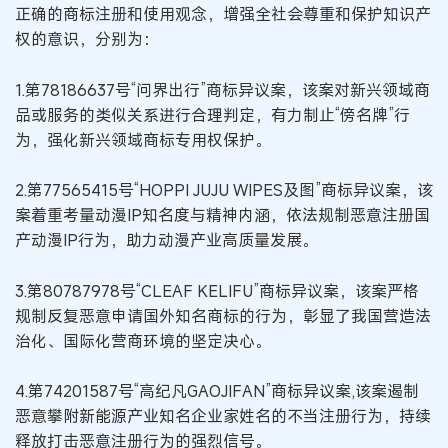
正确的商标注册和使用观念，增强全社会尊重和保护知识产
权的意识，分别为：
1.第78186637号“问界出行”商标异议案，该案对新兴领域商
品或服务的类似关系进行合理判定，有力制止“傍名牌”行
为，强化新兴领域商标专用权保护。
2.第77565415号“HOPPI JUJU WIPES及图”商标异议案，该
案着重考量动漫IP知名度与精神内涵，依法规制恶意注册国
产动漫IP行为，助力动漫产业高质量发展。
3.第80787978号“CLEAF KELIFU”商标异议案，该案严格
规制反复恶意申请国外知名商标的行为，彰显了我国营造法
治化、国际化营商环境的坚定决心。
4.第74201587号“高纪凡GAOJIFAN”商标异议案,该案遏制
恶意攀附新能源产业知名企业家姓名的不当注册行为，持续
释放打击恶意注册行为的强烈信号。