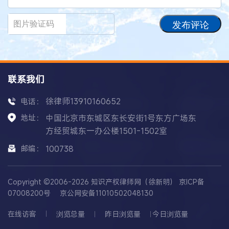
发布评论
联系我们
徐律师13910160652
电话：
地址：
中国北京市东城区东长安街1号东方广场东
方经贸城东一办公楼1501-1502室
邮编：
100738
Copyright ©2006-2026 知识产权律师网（徐新明）
京ICP备
07008200号
京公网安备11010502048130
在线访客
浏览总量
昨日浏览量
今日浏览量