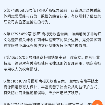
5.第74885858号“ETKHO”商标异议案，该案通过对关联主
体间意思联络与行为一致性的综合认定，有效规制了借助关
联公司实施恶意抢注的行为。
6.第12793459号“苏罗”商标无效宣告案，该案明确了非物质
文化遗产相关标志在商标法框架下的保护边界，充分发挥商
标在服务中华优秀传统文化创新发展中的积极作用。
7.第13656705 号图形商标撤销复审案，该案立足医药行业
特点，通过对有关商标使用法律规则的合理运用，稳定商标
专用权人的权利预期。
8.第31831098号图形商标无效宣告案，该案对袁隆平院士
肖像图进行有力保护，丰富完善了社会公共利益保护方式，
有效防止商业混淆和误导，维护市场经济秩序。
9.第47044156号“陈体全李升佐”商标无效宣告案，该案准