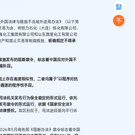
阻断外国法律与措施不当域外适用办法》（以下简
交易为由，将恒力石化（大连）炼化有限公司、
海化工集团有限公司和山东胜星化工有限公司
结资产和禁止交易等制裁措施，
明确规定不得承
裁措施发布的阻断禁令，标志着中国应对外国不
操阶段。
能上存在高度相似性，二者均属于“以程序对抗
导通道的程序性手段。
司法机关发布行为保全裁定的形式运行，依托
发布禁令的形式运行，依据《国家安全法》
法律授权。
其区别在于，司法途径面向平行诉
。
026年5月商务部《阻断办法》禁令标志着中国