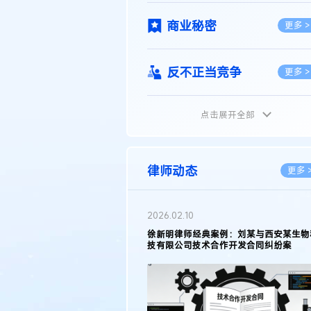
商业秘密
更多 >
反不正当竞争
更多 >
点击展开全部
植物新品种
更多 >
地理标志
更多 >
律师动态
更多 
集成电路布图设计
更多 >
2026.05.11
徐新明律师接受《天津日报》采访：解读
2025年度天津市专利行政保护案例
技术合同
更多 >
传统文化
更多 >