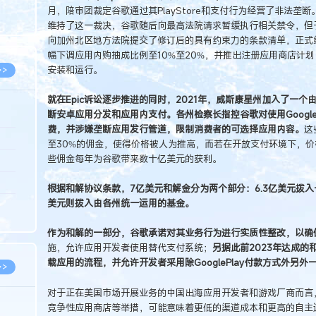
8.05
月，陪审团裁定谷歌通过其PlayStore和支付行为经营了非法垄断
维持了这一裁决，谷歌随后向最高法院请求暂缓执行相关禁令，但于2
8.05
向加州北区地方法院提交了修订后的具有约束力的条款清单，正式
幅下调应用内购抽成比例至10%至20%，并推出注册应用商店计
安装和运行。
>>
就在Epic诉讼逐步推进的同时，2021年，威斯康星州加入了一
断安卓应用分发和应用内支付。各州检察长指控谷歌对使用Google
费，并涉嫌垄断应用发行管道，限制消费者的可选择应用内容。
这
8.06
至30%的佣金，使得价格被人为推高，而若在开放支付环境下，
些佣金每年为谷歌带来数十亿美元的获利。
8.05
8.05
根据和解协议条款，7亿美元和解金分为两个部分：6.3亿美元拨入
美元则拨入由各州统一运用的基金。
8.04
8.04
作为和解的一部分，谷歌承诺对其业务行为进行实质性整改，以确
施，允许应用开发者使用替代支付系统；
另据此前2023年达成
载应用的流程，并允许开发者采用除GooglePlay付款方式外另
>>
对于正在美国市场开展业务的中国出海应用开发者和游戏厂商而言
竞争性应用商店等举措，可能意味着更低的渠道成本和更高的自主