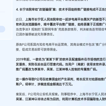
4. 长宁法院审结“改链骗佣”案：技术手段劫持推广链接构成不正当
近日，
上海市长宁区人民法院审结一起涉电商平台黑灰产的新型不
软件及浏览器插件，暗中篡改平台推广链接，劫持原属于正规推广
当竞争法》规制的“互联网专条”兜底条款情形，判决被告连带赔偿
已因诈骗罪被追究刑事责任。
原告P公司系国内知名电商平台运营商，其商业模式中包含“推广分
接，促成交易后即可获得佣金。
2019年起，一款名为“某某下单”的软件及配套插件在市场悄然流
发服务，实则在后台运行恶意代码。当用户（商家）使用该软件录
推广码篡改为李某华、吴某、江某坤等人控制的专属推广码。
这一操作导致P公司在结算佣金时产生误判，将本应支付给原始推
账户。经审计，涉案违规金额高达千万元。
案发后，P公司向公安机关报案。刑事程序中，上海市长宁区人民
吴某、江某坤以非法占有为目的，利用计算机技术手段骗取他人财