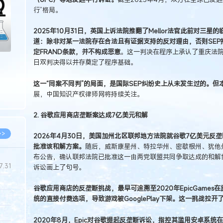
行”格局。
2025年10月31日，英国上诉法院推翻了Mellor法官此前对三星
道：除非对某一法院存在合法且有证据支持的反对理由，否则SE
定FRAND条款，并不构成恶意
。这一判决在程序上承认了重庆法院
日双判决得以并存奠定了程序基础。
这一“同案不同判”的局面，是国际SEP纠纷史上从未发生过的。
展，中国知识产权律师网将持续关注。
2. 谷歌应用商店垄断案达成7亿美元和解
>>
2026年4月30日，美国加州北区联邦地方法院就谷歌7亿美元反
批准该和解方案。
随后，威斯康星州、特拉华州、密歇根州、犹他
布公告，确认联邦法院已批准这一由两党联盟共同争取达成的和解
7.31
诉讼画上了句号。
谷歌应用商店的反垄断挑战，最早可追溯至2020年EpicGame
5.14
统的直接付费选项，导致游戏被GooglePlay下架。这一挑战拉
5.08
2020年8月，Epic对谷歌提起反垄断诉讼，指控其滥用安卓系