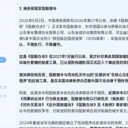
3.26
3. 商务部首发阻断禁令
8.06
2026年5月2日，中国商务部发布2026年第21号公告，依据《
8.04
称“《阻断办法》”）正式发布阻断禁令，针对美国以参与伊朗石油
山东寿光鲁清石化有限公司、山东金诚石化集团有限公司、河北鑫
8.04
等5家中国企业列入“特别指定国民清单”（SDN清单）、实施冻
8.03
认、不得执行、不得遵守。
这是《阻断办法》自2021年1月施行以来，首次针对具体美国制
>>
当域外管辖的制度工具，已从规则构建阶段正式迈入个案适用的实
就法律结构而言，阻断禁令与司法机关作出的“反禁诉令”在核心功
程序”的反制工具，是在本国法律秩序内切断外国不当法律干预传
7.28
7.21
但是，反禁诉令和阻断禁令依托的法律路径并不相同。
反禁诉令以
7.17
《民事诉讼法》行为保全条款；阻断禁令则以行政机关（商务部）
《对外关系法》《反外国制裁法》《阻断办法》及《条例》等多部
讼中的管辖权争夺，行政途径则面向阻断单边经济制裁的域外效力
7.02
2024年最高法华为案的裁定确立了司法程序内反禁诉令的先例，2
6.22