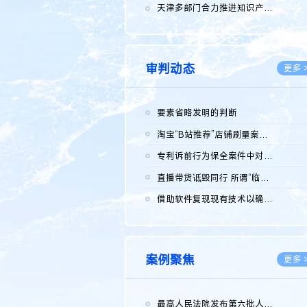
2026.0
天津多部门合力推进知识产权保护工作
2026.0
审判动态
更多 
要素省略发明的判断
2026.0
淘宝“B站推荐”店铺刷量案维持原判，两被告连带赔偿150万元
2026.0
专利诉前行为保全案件中对仿制药申请人曾作出三类声明的考量及违...
2026.0
直播带货诋毁同行 所谓“临场发挥”不免责
2026.0
借助软件复现现有技术以确认相关参数特征是否被公开
2026.0
案例聚焦
更多 
最高人民法院发布第六批人民法院种业知识产权司法保护典型案例 含...