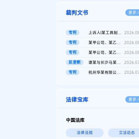
裁判文书
更多 
专利
上诉人I某工具制品有限公司与被上诉人程某及一审被告中华人民共和...
2026.0
专利
某甲公司、某乙公司、某丙公司申请诉前行为保全复议裁定书
2026.0
专利
某甲公司、某乙公司、官某与某丙公司专利申请权权属纠纷 二审判决...
2026.0
反垄断
谭某与长沙马某堆农产品股份有限公司滥用市场支配地位纠纷二审裁...
2026.0
专利
杭州华某有限公司与菲某有限公司侵害发明专利权纠纷
2026.0
法律宝库
更多 
中国法库
法律法规
立法动态