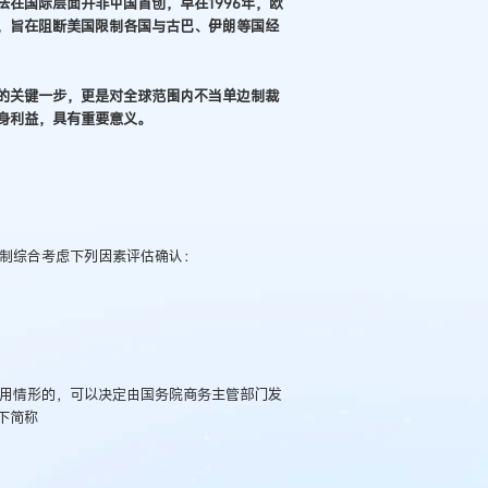
法在国际层面并非中国首创，早在1996年，欧
，旨在阻断美国限制各国与古巴、伊朗等国经
的关键一步，更是对全球范围内不当单边制裁
身利益，具有重要意义。
机制综合考虑下列因素评估确认：
适用情形的，可以决定由国务院商务主管部门发
下简称