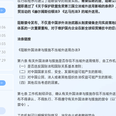
在行政程序内建立了阻断禁令的制度实践。
需要说明的是，阻断立
盟即通过了《关于保护欧盟免受第三国立法域外适用影响的条例》
>>
贸活动的《赫尔姆斯伯顿法》《达马托法》的域外适用。
阻断禁令发布，不仅是中国涉外法治武器从制度储备走向实战落地
8.06
体系的一次重要重构，对于维护国内企业在新全球经贸博弈中的切
8.05
法条链接
8.03
《阻断外国法律与措施不当域外适用办法》
7.30
7.29
第六条 有关外国法律与措施是否存在不当域外适用情形，由工作
（一）是否违反国际法和国际关系基本准则；
（二）对中国国家主权、安全、发展利益可能产生的影响；
（三）对中国公民、法人或者其他组织合法权益可能产生的影响；
（四）其他应当考虑的因素。
>>
第七条 工作机制经评估，确认有关外国法律与措施存在不当域外
布不得承认、不得执行、不得遵守有关外国法律与措施的禁令（以
禁令）。
工作机制可以根据实际情况，决定中止或者撤销禁令。