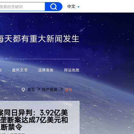
中文
每天都有重大新闻发生
态
裁判文书
法律宝库
网站地图
>
>
首页
知产速递
综合
案同日异判：3.92亿美
商店垄断案达成7亿美元和
阻断禁令