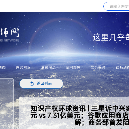
这里几乎
动态
理论前沿
法官视点
案例聚焦
实务探讨
律师动
返回列表
知识产权环球资讯 | 三星诉中兴
元 vs 7.31亿美元；谷歌应用
解；商务部首发