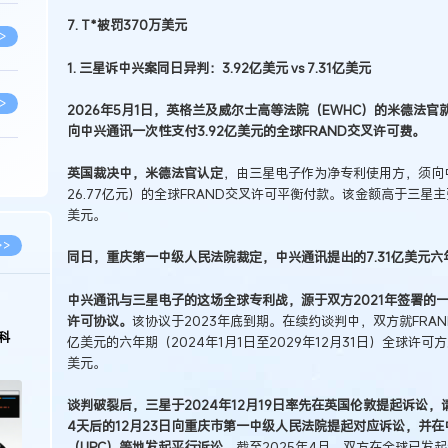
7. T*被罚370万美元
>
1. 三星诉中兴案同日异判：3.92亿美元 vs 7.31亿美元
>
2026年5月1日，英格兰及威尔士高等法院（EWHC）的米德法
向中兴通讯一次性支付3.92亿美元的全球FRAND交叉许可费。
>
英国裁决中，米德法官认定
，由三星电子作为净专利使用方，须向中
26.77亿元）的全球FRAND交叉许可平衡付款。该金额高于三星主
美元。
>
>>
同日，重庆第一中级人民法院裁定，中兴通讯提出的7.31亿美元六
中兴通讯与三星电子的这场全球专利战，源于双方2021年签署的一
>
2026.03.09
2026.02.10
许可协议。
该协议于2023年底到期。在续约谈判中，双方就FRAN
著名知识产权律师徐新明接受《中国经营
徐新明律师经典案
亿美元的六年期（2024年1月1日至2029年12月31日）全球许
报》采访：技术革新下知识产权保护面临新
技有限公司技术合
美元。
挑战与应对策略
>
谈判破裂后，三星于2024年12月19日率先在英国伦敦提起诉讼，
4天后的12月23日向重庆市第一中级人民法院提起对应诉讼，并
>
（UPC）等地发起平行诉讼。
截至2025年4月，双方在全球已发