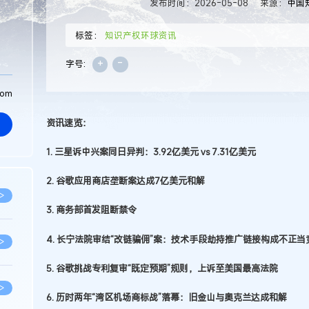
发布时间：2026-05-08
来源：
中国
标签：
知识产权环球资讯
+
-
字号:
com
资讯速览：
1. 三星诉中兴案同日异判：3.92亿美元 vs 7.31亿美元
2. 谷歌应用商店垄断案达成7亿美元和解
>
3. 商务部首发阻断禁令
4. 长宁法院审结“改链骗佣”案：技术手段劫持推广链接构成不正当
>
5. 谷歌挑战专利复审“既定预期”规则，上诉至美国最高法院
>
6. 历时两年“湾区机场商标战”落幕：旧金山与奥克兰达成和解