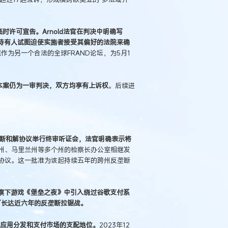
的临时许可宣告。Arnold法官在判决中明确写
P持有人试图迫使实施者接受其偏好的法院来确
作为另一个合法的全球FRAND论坛，为5月1
但本案仍为一审判决，双方均享有上诉权
。后续进
垄断和解协议举行终审听证会，法官明确表示将
州、马里兰州等多个州的检察长办公室相继发
协议。这一批准为该起持续五年的跨州反垄断
s在旗下游戏《堡垒之夜》中引入绕过谷歌支付系
开了长达近六年的反垄断拉锯战。
统在应用分发和支付市场的支配地位。
2023年12