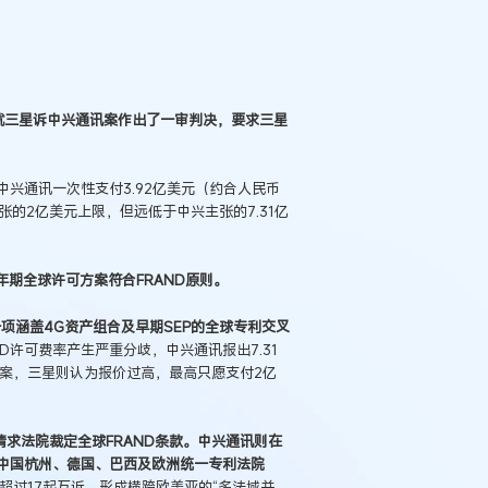
官就三星诉中兴通讯案作出了一审判决，要求三星
兴通讯一次性支付3.92亿美元（约合人民币
张的2亿美元上限，但远低于中兴主张的7.31亿
年期全球许可方案符合FRAND原则。
项涵盖4G资产组合及早期SEP的全球专利交叉
D许可费率产生严重分歧，中兴通讯报出7.31
例：刘某与西安某生物科
可方案，三星则认为报价过高，最高只愿支付2亿
作开发合同纠纷案
请求法院裁定全球FRAND条款。中兴通讯则在
在中国杭州、德国、巴西及欧洲统一专利法院
起超过17起互诉，形成横跨欧美亚的“多法域并