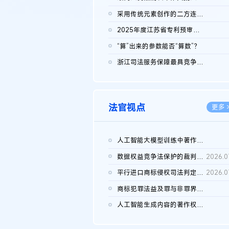
2026.0
采用传统元素创作的二方连续装饰图案作品的独创性及侵权对比认定
2026.0
2025年度江苏省专利预审典型案例
2026.0
“算”出来的参数能否“算数”？
2026.0
浙江司法服务保障最具竞争力营商环境建设典型案例（第二批）含侵...
2026.0
法官视点
更多 
人工智能大模型训练中著作权的合理使用
2026.0
数据权益竞争法保护的裁判路径构建
2026.0
平行进口商标侵权司法判定规则的困境与纾解
2026.0
商标犯罪法益及罪与非罪界限研究
2026.0
人工智能生成内容的著作权司法认定：演进逻辑、现实困境与规则建...
2026.0