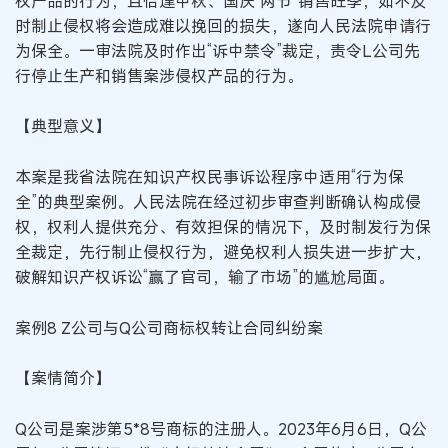
权产品的行为，且恰逢中秋、国庆“两节”销售旺季，如不及
时制止侵权将会造成难以挽回的损失，遂向人民法院申请行
为保全。一审法院及时作出“诉中禁令”裁定，责令L公司先
行停止生产和销售案涉侵权产品的行为。
【典型意义】
本案是我省法院在知识产权民事诉讼程序中适用“行为保
全”的典型案例。人民法院在经过初步审查判断确认构成侵
权，权利人提供充分、有效担保的情况下，及时制发行为保
全裁定，先行制止侵权行为，避免权利人损失进一步扩大，
破解知识产权诉讼“赢了官司，输了市场”的尴尬局面。
案例8 Z公司与Q公司商标权转让合同纠纷案
【案情简介】
Q公司是案涉第5*8号商标的注册人。2023年6月6日，Q公