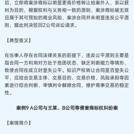
后，立即将案涉商标以明显更高价格转让给案外人，系以获
利为目的，根据权利与义务相一致的原则，案涉商标被无效
应属于其可预知的商业风险，案涉合同并未明显违反公平原
则，据此判决驳回Z公司诉讼请求。
【典型意义】
在当事人存在合同法律关系的前提下，违反公平原则主要是
指合同一方利用对方处于危困状态、缺乏判断能力等情形，
致使合同在成立时显失公平。知识产权转让合同是否显失公
平，应结合交易主体、交易目的、交易价格、风险承担等因
素进行综合判断，审慎判令解除合同，维护商事交易的稳定
性。
案例9 A公司与王某、B公司等侵害商标权纠纷案
【案情简介】