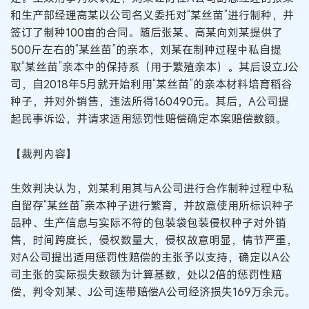
和生产部经理高某以公司名义委托对“某丝苗”进行制种，并
签订了制种100亩的合同。随后张某、高某向刘某提供了
500斤左右的“某丝苗”的亲本，刘某在制种过程中私自提
取“某丝苗”亲本中的保持系（用于繁殖亲本）。其后设立J公
司，自2018年5月就开始利用“某丝苗”的亲本材料培育稻谷
种子，并对外销售，违法所得160490元。其后，A公司提
起民事诉讼，并请求适用惩罚性赔偿确定本案赔偿数额。
【裁判内容】
生效判决认为，刘某利用其与A公司进行合作制种过程中私
自留存“某丝苗”亲本种子进行繁育，并故意使用所标识种子
品种、生产信息与实际不符的包装袋包装侵权种子对外销
售，时间跨度长，侵权数量大，侵权故意明显，情节严重，
对A公司提出适用惩罚性赔偿的主张予以支持，确定以A公
司主张的实际损失数额为计算基数，处以2倍的惩罚性赔
偿，判令刘某、J公司连带赔偿A公司经济损失169万余元。