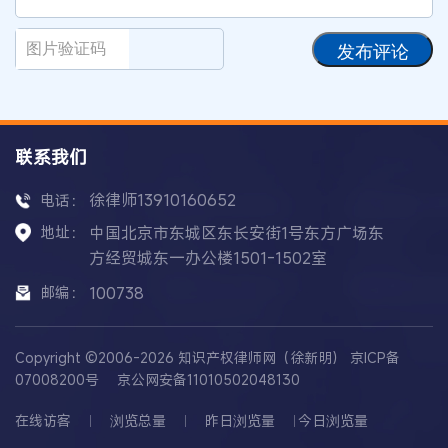
发布评论
联系我们
徐律师13910160652
电话：
地址：
中国北京市东城区东长安街1号东方广场东
方经贸城东一办公楼1501-1502室
邮编：
100738
Copyright ©2006-2026 知识产权律师网（徐新明）
京ICP备
07008200号
京公网安备11010502048130
在线访客
浏览总量
昨日浏览量
今日浏览量