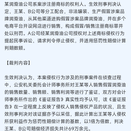
某润滑油公司系案涉注册商标的权利人。生效刑事判决认
定，王某、B公司等分工配合，非法罐装、生产假冒涉案品
牌润滑油，从其他渠道进购假冒涉案品牌润滑油，并在多个
电商平台开设网店进行销售，构成假冒/销售注册商标罪并
处以刑罚。A公司经某润滑油公司授权对上述商标侵权行为
提起民事诉讼，请求判令停止侵权，并适用惩罚性赔偿计算
判赔数额。
【裁判内容】
生效判决认为，本案侵权行为涉及的刑事案件在侦查过程
中，公安机关委托会计师事务所对王某等人销售假冒润滑油
的销售数量、销售额、销售利润等进行了鉴证，双方对会计
师事务所作出的《鉴证报告》真实性均予认可，该《鉴证报
告》在一定程度上反映了侵权人销售侵权产品的状况，且生
效刑事判决对该证据亦予以采信，据此计算出王某等人侵权
所获利益作为惩罚性赔偿计算的基数，以1倍为倍数，判决
王某、B公司赔偿经济损失共计69万余元。