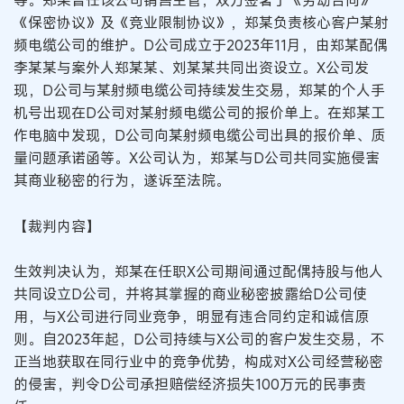
等。郑某曾任该公司销售主管，双方签署了《劳动合同》
《保密协议》及《竞业限制协议》，郑某负责核心客户某射
频电缆公司的维护。D公司成立于2023年11月，由郑某配偶
李某某与案外人郑某某、刘某某共同出资设立。X公司发
现，D公司与某射频电缆公司持续发生交易，郑某的个人手
机号出现在D公司对某射频电缆公司的报价单上。在郑某工
作电脑中发现，D公司向某射频电缆公司出具的报价单、质
量问题承诺函等。X公司认为，郑某与D公司共同实施侵害
其商业秘密的行为，遂诉至法院。
【裁判内容】
生效判决认为，郑某在任职X公司期间通过配偶持股与他人
共同设立D公司，并将其掌握的商业秘密披露给D公司使
用，与X公司进行同业竞争，明显有违合同约定和诚信原
则。自2023年起，D公司持续与X公司的客户发生交易，不
正当地获取在同行业中的竞争优势，构成对X公司经营秘密
的侵害，判令D公司承担赔偿经济损失100万元的民事责