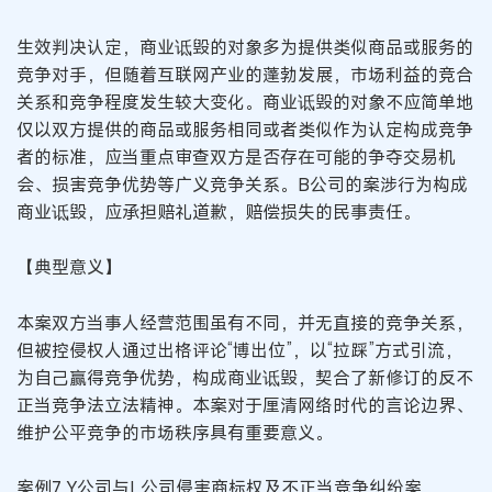
生效判决认定，商业诋毁的对象多为提供类似商品或服务的
竞争对手，但随着互联网产业的蓬勃发展，市场利益的竞合
关系和竞争程度发生较大变化。商业诋毁的对象不应简单地
仅以双方提供的商品或服务相同或者类似作为认定构成竞争
者的标准，应当重点审查双方是否存在可能的争夺交易机
会、损害竞争优势等广义竞争关系。B公司的案涉行为构成
商业诋毁，应承担赔礼道歉，赔偿损失的民事责任。
【典型意义】
本案双方当事人经营范围虽有不同，并无直接的竞争关系，
但被控侵权人通过出格评论“博出位”，以“拉踩”方式引流，
为自己赢得竞争优势，构成商业诋毁，契合了新修订的反不
正当竞争法立法精神。本案对于厘清网络时代的言论边界、
维护公平竞争的市场秩序具有重要意义。
案例7 Y公司与L公司侵害商标权及不正当竞争纠纷案