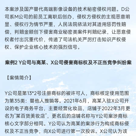
本案涉及国产替代高端影像设备的技术秘密侵权问题。D公
司系M公司的前员工离职后创办，侵权方侵权的主观恶意明
显、侵权行为情节严重，人民法院依法对其适用惩罚性赔
偿，判赔金额创下侵害商业秘密类案件判赔纪录，让恶意侵
权者付出沉重代价，传递了司法机关严厉打击知识产权侵
权、保护企业核心技术的强烈信号。
案例2 Y公司与高某、X公司侵害商标权及不正当竞争纠纷案
【案情简介】
Y公司是第13*2号注册商标的被许可人，商标核定使用范围
为第35类：替他人推销等。2021年6月，高某入驻X公司开
设的电子商务平台，主要经营化妆品，店铺于2022年3月更
名为“某百货美妆店”，更名后的店铺名称与Y公司案涉商标
核心文字部分相同。Y公司认为高某的案涉行为构成商标侵
权及不正当竞争，向X公司进行第一次投诉。X公司认为该