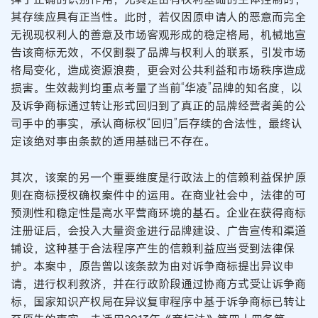
其存续应具有正当性。此时，若仅因原申请人的恶意而完全
无视现权利人的善意及市场客观形成的稳定格局，机械地宣
告该商标无效，不仅割裂了品牌与权利人的联系，引发市场
格局变化，造成资源浪费，更会对公共利益和市场秩序造成
损害。生效裁判均重点考量了当前“华凌”品牌的知名度，以
及诉争商标通过转让形式回归到了真正的品牌经营者美的公
司手中的事实，承认商标权“回归”后存续的合法性，最终认
定该绝对事由条款的适用基础已不存在。
其次，该案的另一个重要维度是行政法上的信赖利益保护原
则在商标授权确权案件中的运用。在商业社会中，法律的可
预测性和稳定性是高水平营商环境的基石。企业在获得商标
注册证后，会投入大量资金进行品牌建设、广告宣传和渠道
铺设，这种基于合法程序产生的信赖利益应当受到法律保
护。本案中，原告曾以该条款为由对诉争商标提出异议申
请，进行权利救济，并在行政阶段通过协商方式受让诉争商
标，国家知识产权局在异议复审程序中基于诉争商标已转让