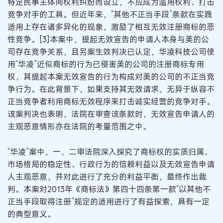
特定民事主体间权利纠纷而设立，不应成为滥用权利、打击
竞争对手的工具。但近年来，“其他不正当手段”条款在实践
适用上存在诸多异化的现象，激励了相互无效注册商标的恶
性竞争。[3]本案中，提起无效宣告的申请人本身与美的公
司存在竞争关系，且另案生效判决已认定，华凌科技公司使
用“华凌”近似商标的行为已侵害美的公司的注册商标专用
权，其提起本案无效宣告的行为构成对美的公司的不正当竞
争行为。在此背景下，如果支持其无效请求，无异于纵容不
正当竞争者利用商标无效程序来打击诚实经营的竞争对手。
该案判决也表明，法院在审查该条款时，无效宣告申请人的
主观恶意情形亦在法院的考量范围之中。
“华凌”案中，一、二审法院深入探究了商标权的实质归属、
市场格局的稳定性、行政行为的信赖利益以及无效宣告申请
人主观恶意，并对此进行了充分的利益平衡，最终作出裁
判。本案对2013年《商标法》第四十四条第一款“以其他不
正当手段取得注册”规定的适用进行了有益探索，具有一定
的典型意义。