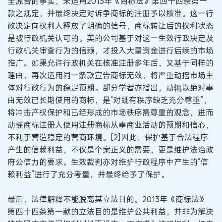
至原告的事实，未适用2013年《商标法》第四十四条第一
款之规定，并最终决定对诉争商标的注册予以核准。这一行
政决定向权利人释放了明确的信号，商标转让后的权利状态
是被行政机关认可的。美的公司基于对这一生效行政决定及
行政机关审查行为的信赖，才投入大量资金进行后续的市场
推广。如果允许行政机关在核准注册多年后，又基于同样的
理由，再次适用同一条款宣告商标无效，将严重动摇市场主
体对行政行为的稳定预期。部分学者亦指出，动辄以绝对事
由无效已长期使用的商标，是“对既有秩序缺乏充分尊重”，
将冲击产权保护和已经形成的市场秩序需尊重的观念，进而
动摇商标注册人使用注册商标从事商业活动的预期和信心，
不利于营造稳定的营商环境。[2]因此，保护基于合法程序
产生的信赖利益，不仅是个案正义的需要，更是维护法治政
府公信力的要求。生效裁判亦对维护行政程序中产生的“信
赖利益”进行了充分考量，并最终给予了保护。
最后，法律解释不能脱离其立法目的。2013年《商标法》
第四十四条第一款的立法目的是维护公共利益，并非为解决