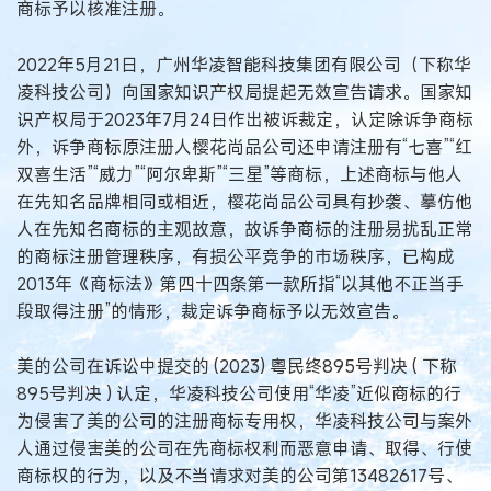
商标予以核准注册。
2022年5月21日，广州华凌智能科技集团有限公司（下称华
凌科技公司）向国家知识产权局提起无效宣告请求。国家知
识产权局于2023年7月24日作出被诉裁定，认定除诉争商标
外，诉争商标原注册人樱花尚品公司还申请注册有“七喜”“红
双喜生活”“威力”“阿尔卑斯”“三星”等商标，上述商标与他人
在先知名品牌相同或相近，樱花尚品公司具有抄袭、摹仿他
人在先知名商标的主观故意，故诉争商标的注册易扰乱正常
的商标注册管理秩序，有损公平竞争的市场秩序，已构成
2013年《商标法》第四十四条第一款所指“以其他不正当手
段取得注册”的情形，裁定诉争商标予以无效宣告。
美的公司在诉讼中提交的 (2023) 粤民终895号判决 ( 下称
895号判决 ) 认定，华凌科技公司使用“华凌”近似商标的行
为侵害了美的公司的注册商标专用权，华凌科技公司与案外
人通过侵害美的公司在先商标权利而恶意申请、取得、行使
商标权的行为，以及不当请求对美的公司第13482617号、