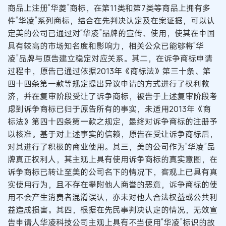
商品上注册“华菱”商标，在第11类和第7类等商品上拥有多
件“华凌”系列商标，结合在先判决认定及在案证据，可以认
定美的公司已通过对“华凌”品牌的宣传、使用，使其在中国
具有较高的市场知名度和影响力，相关公众已能够将“华
凌”品牌与原告建立稳定对应关系。其二，在诉争商标申请
过程中，原告已通过依据2013年《商标法》第三十条、第
四十四条第一款等规定提出异议申请的方式进行了权利救
济，并在复审阶段受让了诉争商标，被告于上述复审阶段考
虑到诉争商标已归于原告所有的事实，未适用2013年《商
标法》第四十四条第一款之规定，最终对诉争商标的注册予
以核准。基于对上述事实的信赖，原告在受让诉争商标后，
对其进行了积极的商业使用。其三，美的公司作为“华凌”品
牌真正权利人，其主观上具有使用诉争商标的真实意图，在
诉争商标已转让至美的公司名下的情况下，客观上已具有真
实使用行为，且不存在攀附他人商誉的恶意，诉争商标的使
用不会产生消费者混淆误认，亦未对他人合法权益或公共利
益造成损害。其四，根据在先民事判决认定的情况，无效宣
告申请人华凌科技公司主观上具有不当使用“华凌”标识的故