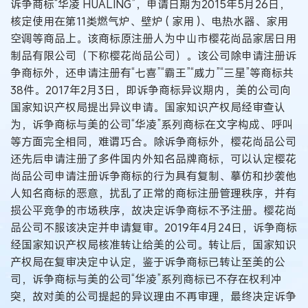
诉争商标“华凌 HUALING”，申请日期为2015年5月26日，
核定使用在第11类燃气炉、壁炉 ( 家用 )、电热水器、家用
空调等商品上。该商标原注册人为中山市樱花尚品家居日用
制品有限公司（下称樱花尚品公司）。该公司除申请注册诉
争商标外，还申请注册有“七喜”“霸王”“威力”“三星”等商标共
38件。2017年2月3日，即诉争商标异议期内，美的公司向
国家知识产权局提出异议申请。国家知识产权局经审查认
为，诉争商标与美的公司“华凌”系列商标在文字构成、呼叫
等方面完全相同，难谓巧合。除诉争商标外，樱花尚品公司
还先后申请注册了多件国内外知名品牌商标，可以认定樱花
尚品公司申请注册诉争商标的行为具有复制、摹仿和抄袭他
人知名商标的恶意，扰乱了正常的商标注册管理秩序，并有
损公平竞争的市场秩序，故决定诉争商标不予注册。樱花尚
品公司不服该决定并申请复审。2019年4月24日，诉争商标
经国家知识产权局核准转让给美的公司。转让后，国家知识
产权局在复审决定中认定，鉴于诉争商标已转让至美的公
司，诉争商标与美的公司“华凌”系列商标已不存在权利冲
突，故对美的公司提起的异议理由不再审理，最终决定诉争