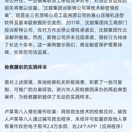
非公开性，一旦被离职员工带给竞争对手，对原企业造成的
损失将难以估量。“沈鼓集团诉斯特公司等技术秘密侵权
案”，就是由三名原核心员工盗用原公司的离心压缩机选型
软件及基本级数据所引发的。2011年，沈鼓集团向工商部门
投诉斯特公司，在对方作出停止侵权承诺后，沈鼓集团作出
谅解并撤案。然而，斯特公司并未兑现承诺，侵权行为持续
了长达十余年。这一案例警示我们，商业秘密保护需要持
续、长效的司法监督。
检察履职的实践样本
面对上述困境，各地检察机关积极探索，积累了一批可复
制、可推广的办案经验。资兴市人民检察院承办的两起典型
案件，为检察履职提供了生动的实践样本。
卢某等八人侵犯著作权案：网络爬虫技术的检察应对。被告
人卢某等八人通过编写爬虫程序，未经许可批量抓取他人享
有著作权的电子图书2.4万余部，在24个APP（应用程序）