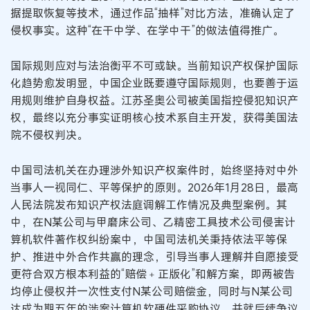
据提取恢复等技术，通过作品“抽样”对比方法，准确认定了
侵权事实。这种“在干中学、在学中干”的做法值得推广。
国际规则应对与法治衡平不可或缺。当前知识产权保护国际
化趋势愈发明显，中国企业既要遵守国际规则，也要善于运
用规则维护自身权益。江苏圣奥公司被美国指控侵犯知识产
权，最终以充分事实证明核心技术系自主开发，获得美国法
院不侵权判决。
中国司法机关在办理涉外知识产权案件时，始终坚持对中外
当事人一视同仁、平等保护的原则。2026年1月28日，最高
人民法院发布知识产权法庭调解工作情况及典型案例。其
中，在N某公司与甲磨床公司、乙精密工具技术公司侵害计
算机软件著作权纠纷案中，中国司法机关秉持依法平等保
护、推进中外合作共赢的理念，引导当事人理解并自愿接受
更符合双方根本利益的“赔偿﹢正版化”和解方案，即两被告
均停止侵权并一次性支付N某公司赔偿金，同时与N某公司
达成为期五年的涉案计算机软硬件采购协议，并就后续争议