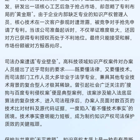
发，研发出一项核心工艺后急于抢占市场，却忽略了专利布
局的“黄金期”。由于企业内部缺乏专业的知识产权管理人
员，核心技术在一次客户参观时遭泄露，被竞争对手抢先申
请了专利。当该公司准备起诉时，不仅举证难度极大，还因
对方已获得专利授权而处于不利地位。最终只能接受和解，
市场份额被对方鲸吞殆尽。
司法办案遭遇“专业壁垒”。高科技领域知识产权案件对办案
人员提出了近乎苛刻的要求——既要懂法律，又要懂技术。
而司法部门工作人员大多毕业于法学专业，兼具其他专业技
术背景的复合型人才极其稀缺。曾引起社会广泛关注的“搜
狗与百度专利侵权案”便是典型案例，该案涉及输入法底层
算法的复杂技术，进入司法程序后，办案人员面对数百页的
技术比对材料及源代码证据，一度陷入“看不懂技术事实”的
困境。技术事实查明能力短板，成为制约知识产权司法保护
质效的关键瓶颈。
保护与共享的“天平难题”。知识产权本质上是一种专有垄断