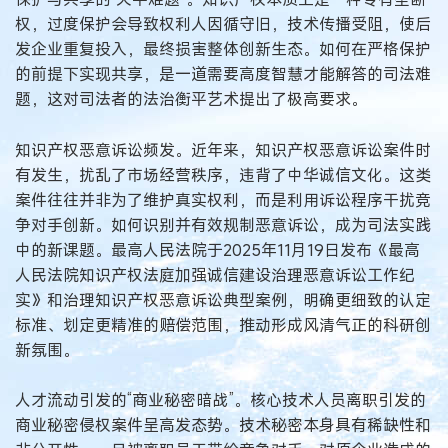
权，过度保护会导致权利人因循守旧，技术传播受阻，使后
发企业重复投入，最终损害整体创新生态。如何在严格保护
的前提下实现共享，是一道需要高度智慧才能解答的司法难
题，这对司法者的法治衡平艺术提出了极高要求。
知识产权恶意诉讼频发。近年来，知识产权恶意诉讼案件时
有发生，扰乱了市场经营秩序，违背了中华诚信文化。这类
案件往往并非为了维护真实权利，而是利用诉讼程序干扰竞
争对手创新。如何识别并有效规制恶意诉讼，成为司法实践
中的新课题。最高人民法院于2025年11月19日发布《最高
人民法院知识产权法庭加强诚信建设治理恶意诉讼工作纪
实》和治理知识产权恶意诉讼典型案例，明确更细致的认定
标准、划定更精准的赔偿范围，推动形成风清气正的科研创
新氛围。
人才流动引发的“商业秘密暗战”。核心技术人员离职引发的
商业秘密侵权案件呈高发态势。技术秘密本身具有稀缺性和