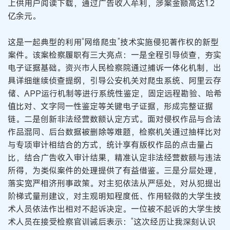
上供用户阅读下载，通过广告收入牟利，涉案金额高达1.2
亿余元。
这是一起典型的利用“网络爬虫”技术实施侵犯著作权的新型
案件。该案检察履职有三大亮点：一是全程引导侦查，夯实
电子证据基础。资兴市人民检察院通过捕诉一体化机制，出
具详细继续侦查提纲，引导公安机关对爬虫系统、阿里云存
储、APP运行机制等进行系统性鉴定，固定远程勘验、哈希
值比对、文字同一性鉴定等关键电子证据，形成完整证据
链。二是创新非法经营数额认定方式。面对侵权作品与合法
作品混同、后台数据被删除等难题，检察机关通过抽样比对
与专项审计相结合的方式，统计享有版权作品的点击量占
比，结合广告收入审计结果，精准认定非法经营数额与违法
所得，为类似案件的处理提供了有益借鉴。三是分层处理，
落实宽严相济刑事政策。对主犯依法从严惩处，对从犯提出
阶梯式量刑建议，对主观明知程度低、作用轻微的大学生技
术人员依法作出相对不起诉决定。一位被不起诉的大学生技
术人员在接受检察官训诫后表示：“这次经历让我深刻认识