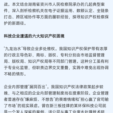
战。本文结合湖南省资兴市人民检察院承办的几起典型案
件，深入剖析检察机关在电子证据运用、数额认定、全链条
打击、跨区域协作等方面的履职经验，探寻知识产权检察保
护的新路径。
科技企业遭遇的六大知识产权困境
“九龙治水”导致企业多处维权。我国知识产权保护带有浓厚
的行政主导色彩，商标、版权、专利分别由市场监督管理
局、版权局、知识产权局等不同部门管理。这种分工虽有利
于专业化监管，但职责边界交叉重叠，实践中难免出现协调
不畅的情形。
企业内部管理“漏洞百出”。我国知识产权法律政策起步较
晚，与之相应的企业内部管理制度尚在摸索阶段。企业管理
者普遍存在“嫌麻烦、不想告”的畏难情绪和“担心赢了官司输
了市场”的现实顾虑。曾在新三板挂牌的某环保科技公司就
是一个发人深省的案例。该公司从事工业废水处理技术研