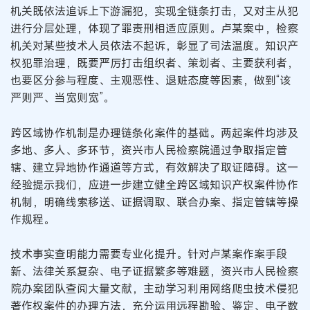
机关既依法追诉上下游漏犯，实现全链条打击，又对主从犯
进行分层处理，体现了罪责刑相适应原则。卢某案中，检察
机关对某些技术人员依法不起诉，彰显了司法温度。知识产
权犯罪治理，既要严厉打击组织者、策划者、主要获利者，
也要区分参与程度、主观恶性、退赃态度等因素，做到“该
严则严、当宽则宽”。
跨区域协作机制是办理链条化案件的基础。两起案件均涉及
多地、多人、多环节，资兴市人民检察院通过争取指定管
辖、建立异地协作通道等方式，有效解决了取证障碍。这一
经验提示我们，应进一步建立健全跨区域知识产权案件协作
机制，明确线索移送、证据调取、联合办案、指定管辖等操
作规程。
技术事实查明能力需要专业化提升。针对卢某案作案手段
新、法律关系复杂、电子证据繁多等难题，资兴市人民检察
院办案团队查阅大量文献，主动学习利用网络爬虫技术侵犯
著作权案件的办理方法，充分运用远程勘验、鉴定、电子数