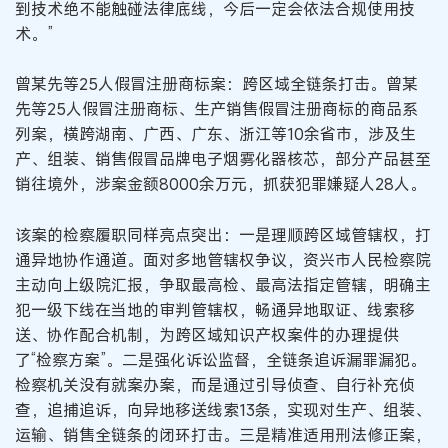
到技术绝不能触碰法律底线，今后一定会依法合规使用技
术。”
曾某先等25人假冒注册商标案：跨区域全链条打击。曾某
先等25人假冒注册商标、生产销售假冒注册商标的商品系
列案，横跨湖南、广西、广东、浙江等10余省市，涉及生
产、组装、销售假冒品牌电子烟雾化器核芯，部分产品甚至
销往境外，涉案金额8000余万元，抓获犯罪嫌疑人28人。
该案的检察履职同样亮点突出：一是理顺跨区域管辖权，打
通异地协作通道。面对多地管辖权争议，资兴市人民检察院
主动向上级院汇报，争取最高检、最高法指定管辖，明确主
犯一级下线在当地的审判管辖权，畅通异地取证、线索移
送、协作配合机制，为跨区域知识产权案件的办理提供
了“检察方案”。二是强化诉讼监督，全链条追诉漏罪漏犯。
检察机关没有就案办案，而是通过引导侦查、自行补充侦
查，追捕追诉，向异地移送线索13条，实现对生产、组装、
运输、销售全链条的闭环打击。三是精准适用刑法修正案，