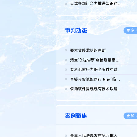
2026.0
天津多部门合力推进知识产权保护工作
2026.0
审判动态
更多 
要素省略发明的判断
2026.0
淘宝“B站推荐”店铺刷量案维持原判，两被告连带赔偿150万元
2026.0
专利诉前行为保全案件中对仿制药申请人曾作出三类声明的考量及违...
2026.0
直播带货诋毁同行 所谓“临场发挥”不免责
2026.0
借助软件复现现有技术以确认相关参数特征是否被公开
2026.0
案例聚焦
更多 
最高人民法院发布第六批人民法院种业知识产权司法保护典型案例 含...