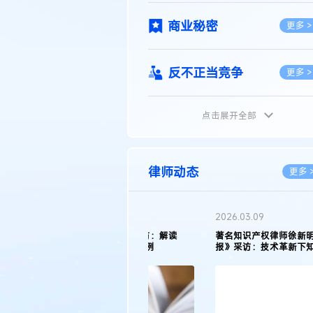
商业秘密
更多 >
反不正当竞争
更多 >
点击展开全部
植物新品种
更多 >
地理标志
更多 >
律师动态
更多 
集成电路布图设计
更多 >
2026.05.11
徐新明律师接受《天津日报》采访：解读
2025年度天津市专利行政保护案例
技术合同
更多 >
传统文化
更多 >