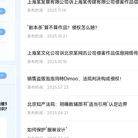
发布时间：2025.11.14
>
“剧本杀”算不算作品？侵权怎么赔？
>
发布时间：2025.10.21
上海某文化公司诉北京某网讯公司侵害作品信息网络传
>
发布时间：2025.10.10
>
>>
销售盗版泡泡玛特Dimoo，法院判决构成侵权！
发布时间：2025.07.23
>
2026.03.09
2026.02.10
北京知产法院：明确教辅图书“适当引用”认定边界
著名知识产权律师徐新明接受《中国经营
徐新明律师经典案
报》采访：技术革新下知识产权保护面临新
技有限公司技术合
发布时间：2025.04.21
挑战与应对策略
>
如何保护“服装设计”
>