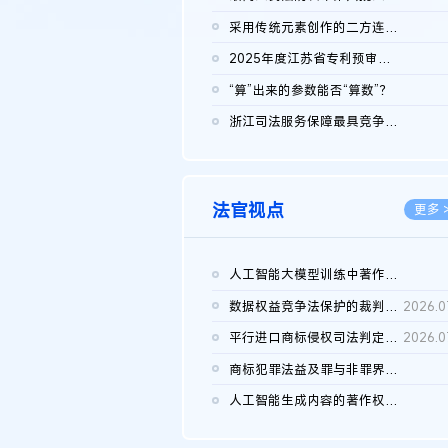
2026.0
采用传统元素创作的二方连续装饰图案作品的独创性及侵权对比认定
2026.0
2025年度江苏省专利预审典型案例
2026.0
“算”出来的参数能否“算数”？
2026.0
浙江司法服务保障最具竞争力营商环境建设典型案例（第二批）含侵...
2026.0
法官视点
更多 
人工智能大模型训练中著作权的合理使用
2026.0
数据权益竞争法保护的裁判路径构建
2026.0
平行进口商标侵权司法判定规则的困境与纾解
2026.0
商标犯罪法益及罪与非罪界限研究
2026.0
人工智能生成内容的著作权司法认定：演进逻辑、现实困境与规则建...
2026.0