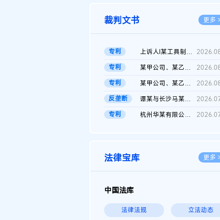
裁判文书
更多 
专利
上诉人I某工具制品有限公司与被上诉人程某及一审被告中华人民共和...
2026.0
专利
某甲公司、某乙公司、某丙公司申请诉前行为保全复议裁定书
2026.0
专利
某甲公司、某乙公司、官某与某丙公司专利申请权权属纠纷 二审判决...
2026.0
反垄断
谭某与长沙马某堆农产品股份有限公司滥用市场支配地位纠纷二审裁...
2026.0
专利
杭州华某有限公司与菲某有限公司侵害发明专利权纠纷
2026.0
法律宝库
更多 
中国法库
法律法规
立法动态