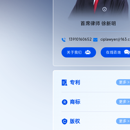
首席律师 徐新明
13910160652
ciplawyer@163.
关于我们
在线咨询
专利
更多 >
商标
更多 >
版权
更多 >