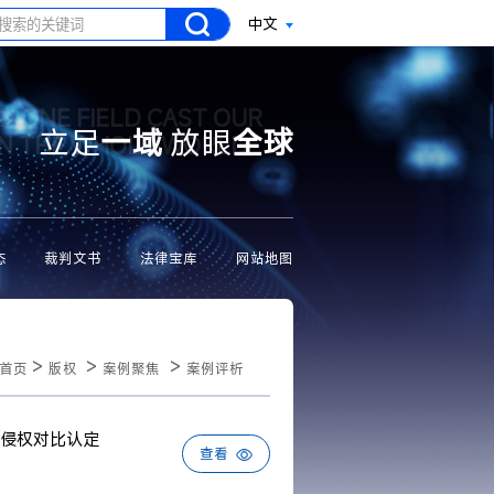
中文
N ONE FIELD CAST OUR
立足
一域
放眼
全球
ON THE WHOLE WORLD
态
裁判文书
法律宝库
网站地图
>
>
>
首页
版权
案例聚焦
案例评析
侵权对比认定
查看