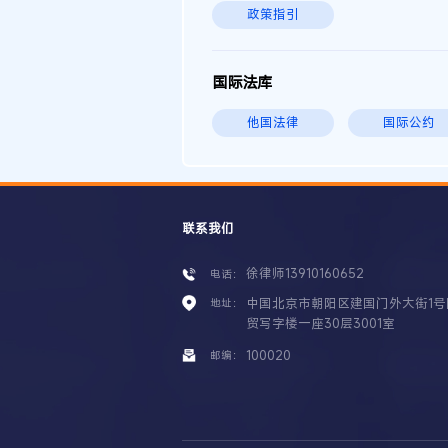
政策指引
国际法库
他国法律
国际公约
联系我们
徐律师13910160652
电话：
中国北京市朝阳区建国门外大街1号
地址：
贸写字楼一座30层3001室
100020
邮编：