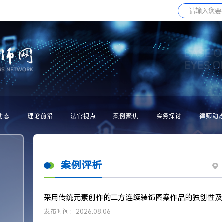
BASE O
EYES 
动态
理论前沿
法官视点
案例聚焦
实务探讨
律师动
案例评析
采用传统元素创作的二方连续装饰图案作品的独创性及
发布时间：2026.08.06