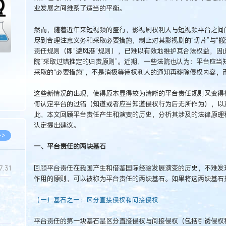
业发展之间维系了适当的平衡。
然而，随着近年来短视频的盛行，影视剧权利人与短视频平台之间
尽到合理注意义务和采取必要措施，制止对其影视剧的“切片”与“搬
责任规则（即“避风港”规则），已难以有效地维护其合法权益，因
院“采取过错推定的归责原则”。近期，一些法院也认为：平台应当
采取的“必要措施”，不是消极等待权利人的通知再移除侵权内容，
这些新情况的出现，使得原本显得较为清晰的平台责任规则又变得
何认定平台的过错（知道或者应当知道侵权行为后无所作为），以
此，本文回顾平台责任产生和演变的历史，分析其涉及的法律原理
认定提出建议。
>>
一、平台责任的两块基石
回顾平台责任在我国产生和借鉴国际经验发展演变的历史，不难发
7.31
作用的原则，可以被称为平台责任的两块基石。如果将这两块基石
（一）基石之一：区分直接侵权和间接侵权
5.14
5.08
平台责任的第一块基石是区分直接侵权与间接侵权（包括引诱侵权