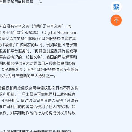
与间接侵权......”。
容没有审查义务（简称“无审查义务”，也
年数字版权法》（Digital Millennium
提供者享受免责的条件解释为“网络服务提供者对其
原则得到了许多国家的认同，例如欧盟《电子商
服务和平台服务时，“向其施加监视其传输或存
事实或情况的一般性义务”。我国的司法解释和
“网络服务提供者未对网络用户侵害信息网络传
《民法典》制订者将“网络服务提供者没有普遍
”侵权行为时应遵循的三大原则之一。
接侵权和间接侵权这两种侵权形态具有不同的构
权利规制、一旦未经许可实施原则上就构成直
可再使用”。同时必须审查其是否获得了合法有
被许可利用的内容是否侵犯了他人的权利。如
侵权，则其利用作品的行为将构成侵权并导致
行为侵权时才产生不予帮助或停止帮助的义