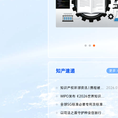
知产速递
更多 
知识产权环球资讯 | 携程被市监总局罚51.79亿；瑞幸泰国商标案上...
2026.0
WIPO发布《2026世界知识产权报告》 含报告全文
2026.0
全球5G标准必要专利及标准提案研究报告（2026年）全文发布
2026.0
以司法之盾守护种业创新行稳致远