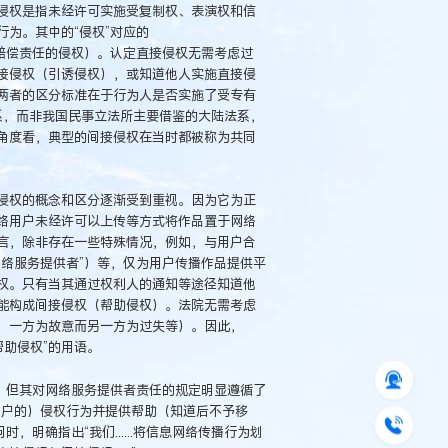
侵权是指未经许可实施受复制权、表演权和信
为。其中的“侵权”对应的
需要承担赔偿责任的侵权）。认定直接侵权无需考虑过
接侵权（引诱侵权），或知道他人实施直接侵
两者的区分标准在于行为人是否实施了受专有
法系，而非我国民事立法所主要借鉴的大陆法系，
角度看，典型的间接侵权在当时都被称为共同
侵权的概念和区分逐渐受到重视。因为它为正
络用户未经许可以上传等方式将作品置于网络
言，除非存在一些特殊情况，例如，与用户合
络服务提供者”）等，仅为用户传播作品提供平
权。只有当其通过权利人的通知等途径知道他
能构成间接侵权（帮助侵权）。法院无需考虑
，一方为故意而另一方为过失等）。因此，
帮助侵权”的用语。
，但其对网络服务提供者责任的规定明显遵循了
用户的）侵权行为并提供帮助（知道后不予移
，明确指出“我们......将信息网络传播行为划