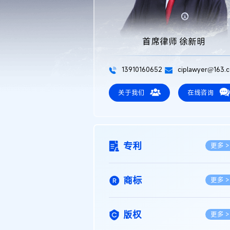
首席律师 徐新明
13910160652
ciplawyer@163.
关于我们
在线咨询
专利
更多 >
商标
更多 >
版权
更多 >