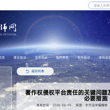
动态
理论前沿
法官视点
案例聚焦
实务探讨
律师动
返回列表
著作权侵权平台责任的关键问题
必要措施
发布时间：2026-06-05
来源：中外法学编辑部