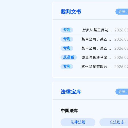
裁判文书
更多 
专利
上诉人I某工具制品有限公司与被上诉人程某及一审被告中华人民共和...
2026.0
专利
某甲公司、某乙公司、某丙公司申请诉前行为保全复议裁定书
2026.0
专利
某甲公司、某乙公司、官某与某丙公司专利申请权权属纠纷 二审判决...
2026.0
反垄断
谭某与长沙马某堆农产品股份有限公司滥用市场支配地位纠纷二审裁...
2026.0
专利
杭州华某有限公司与菲某有限公司侵害发明专利权纠纷
2026.0
法律宝库
更多 
中国法库
法律法规
立法动态