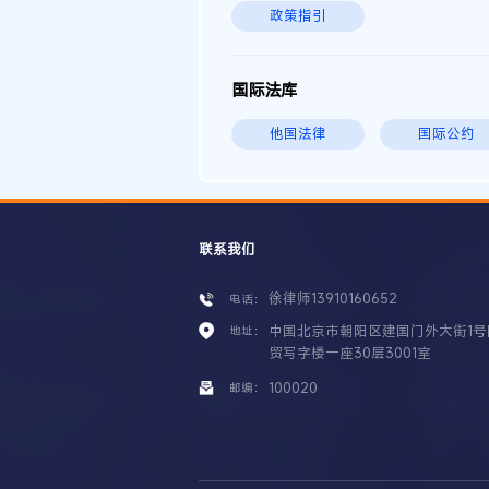
政策指引
国际法库
他国法律
国际公约
联系我们
徐律师13910160652
电话：
中国北京市朝阳区建国门外大街1号
地址：
贸写字楼一座30层3001室
100020
邮编：