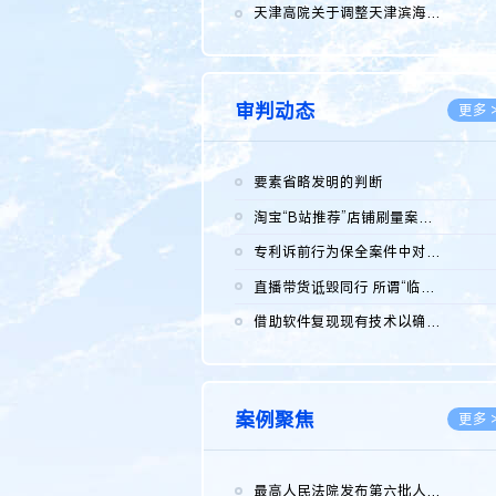
2026.0
天津高院关于调整天津滨海高新技术产业开发区华苑科技园一审普通...
2026.0
审判动态
更多 
要素省略发明的判断
2026.0
淘宝“B站推荐”店铺刷量案维持原判，两被告连带赔偿150万元
2026.0
专利诉前行为保全案件中对仿制药申请人曾作出三类声明的考量及违...
2026.0
直播带货诋毁同行 所谓“临场发挥”不免责
2026.0
借助软件复现现有技术以确认相关参数特征是否被公开
2026.0
案例聚焦
更多 
最高人民法院发布第六批人民法院种业知识产权司法保护典型案例 含...