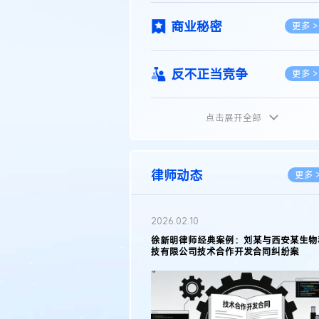
商业秘密
更多 >
反不正当竞争
更多 >
点击展开全部
植物新品种
更多 >
地理标志
更多 >
律师动态
更多 
集成电路布图设计
更多 >
2026.05.11
徐新明律师接受《天津日报》采访：解读
2025年度天津市专利行政保护案例
技术合同
更多 >
传统文化
更多 >