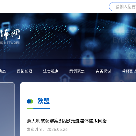
BASE O
EYES 
动态
理论前沿
法官视点
案例聚焦
实务探讨
律师动
欧盟
意大利破获涉案3亿欧元流媒体盗版网络
发布时间：2026.05.26