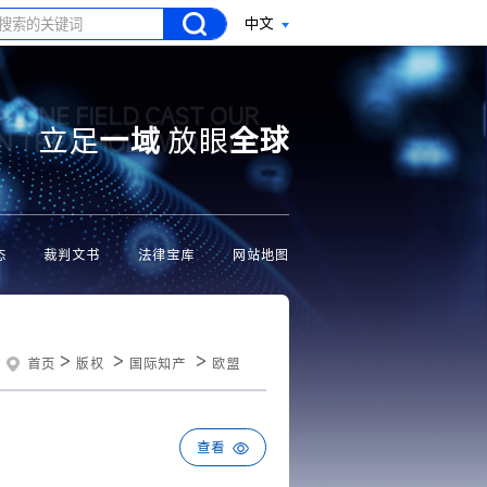
中文
N ONE FIELD CAST OUR
立足
一域
放眼
全球
ON THE WHOLE WORLD
态
裁判文书
法律宝库
网站地图
>
>
>
首页
版权
国际知产
欧盟
查看