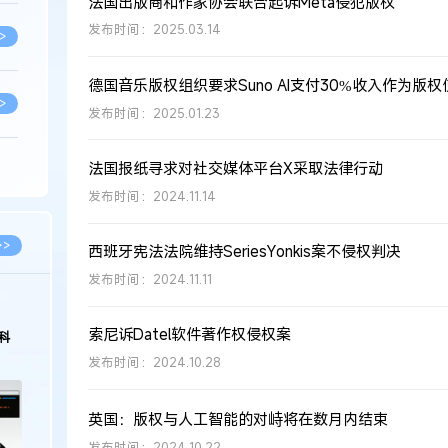
法国出版商和作家协会联合起诉Meta侵犯版权
发布时间：2025.03.14
>
德国音乐版权组织要求Suno AI支付30%收入作为版
>
发布时间：2025.01.23
法国报纸寻求对社交媒体平台X采取法律行动
>
发布时间：2024.11.14
>
>>
西班牙宪法法院维持SeriesYonkis案不侵权判决
发布时间：2024.11.11
>
2026.03.09
2026.02.10
索尼诉Datel软件著作权侵权案
著名知识产权律师徐新明接受《中国经营
徐新明律师经典案
报》采访：技术革新下知识产权保护面临新
技有限公司技术合
发布时间：2024.10.28
挑战与应对策略
>
英国：版权与人工智能的对峙将在数月内结束
>
发布时间：2024.10.22