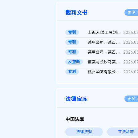
裁判文书
更多 
专利
上诉人I某工具制品有限公司与被上诉人程某及一审被告中华人民共和...
2026.0
专利
某甲公司、某乙公司、某丙公司申请诉前行为保全复议裁定书
2026.0
专利
某甲公司、某乙公司、官某与某丙公司专利申请权权属纠纷 二审判决...
2026.0
反垄断
谭某与长沙马某堆农产品股份有限公司滥用市场支配地位纠纷二审裁...
2026.0
专利
杭州华某有限公司与菲某有限公司侵害发明专利权纠纷
2026.0
法律宝库
更多 
中国法库
法律法规
立法动态