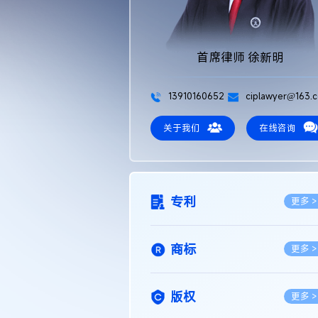
首席律师 徐新明
13910160652
ciplawyer@163.
关于我们
在线咨询
专利
更多 >
商标
更多 >
版权
更多 >