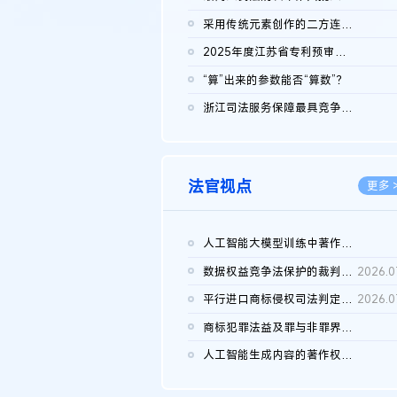
2026.0
采用传统元素创作的二方连续装饰图案作品的独创性及侵权对比认定
2026.0
2025年度江苏省专利预审典型案例
2026.0
“算”出来的参数能否“算数”？
2026.0
浙江司法服务保障最具竞争力营商环境建设典型案例（第二批）含侵...
2026.0
法官视点
更多 
人工智能大模型训练中著作权的合理使用
2026.0
数据权益竞争法保护的裁判路径构建
2026.0
平行进口商标侵权司法判定规则的困境与纾解
2026.0
商标犯罪法益及罪与非罪界限研究
2026.0
人工智能生成内容的著作权司法认定：演进逻辑、现实困境与规则建...
2026.0