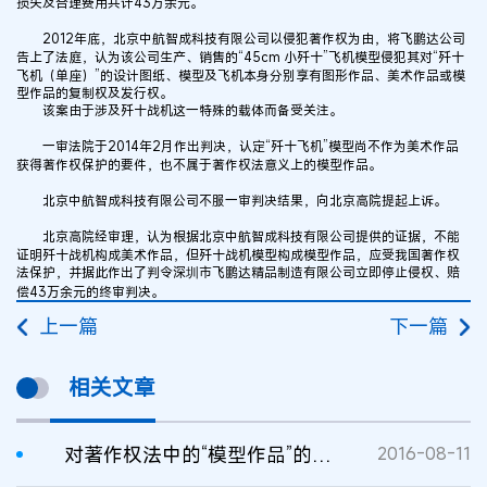
损失及合理费用共计43万余元。
2012年底，北京中航智成科技有限公司以侵犯著作权为由，将飞鹏达公司
告上了法庭，认为该公司生产、销售的“45cm 小歼十”飞机模型侵犯其对“歼十
飞机（单座）”的设计图纸、模型及飞机本身分别享有图形作品、美术作品或模
型作品的复制权及发行权。
该案由于涉及歼十战机这一特殊的载体而备受关注。
一审法院于2014年2月作出判决，认定“歼十飞机”模型尚不作为美术作品
获得著作权保护的要件，也不属于著作权法意义上的模型作品。
北京中航智成科技有限公司不服一审判决结果，向北京高院提起上诉。
北京高院经审理，认为根据北京中航智成科技有限公司提供的证据，不能
证明歼十战机构成美术作品，但歼十战机模型构成模型作品，应受我国著作权
法保护，并据此作出了判令深圳市飞鹏达精品制造有限公司立即停止侵权、赔
偿43万余元的终审判决。
上一篇
下一篇
相关文章
对著作权法中的“模型作品”的探讨
2016-08-11