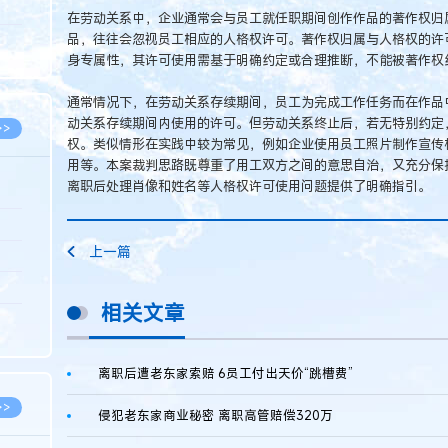
5.08
在劳动关系中，企业通常会与员工就任职期间创作作品的著作权归属
品，往往会忽视员工相应的人格权许可。著作权归属与人格权的许
8.07
身专属性，其许可使用需基于明确约定或合理推断，不能被著作权
8.07
通常情况下，在劳动关系存续期间，员工为完成工作任务而在作品
动关系存续期间内使用的许可。但劳动关系终止后，若无特别约定
>>
权。类似情形在实践中较为常见，例如企业使用员工照片制作宣传
用等。本案裁判思路既尊重了用工双方之间的意思自治，又充分保
离职后处理肖像和姓名等人格权许可使用问题提供了明确指引。
8.06
上一篇
8.05
8.05
相关文章
8.04
8.04
离职后遭老东家索赔 6员工付出天价“跳槽费”
>>
侵犯老东家商业秘密 离职高管赔偿320万