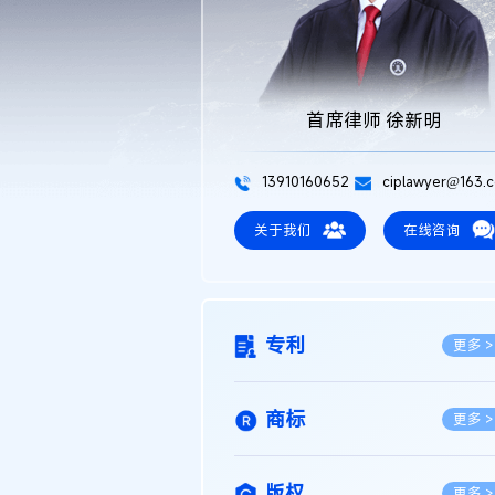
首席律师 徐新明
13910160652
ciplawyer@163.
关于我们
在线咨询
专利
更多 >
商标
更多 >
版权
更多 >