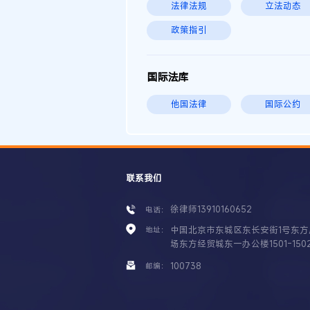
法律法规
立法动态
政策指引
国际法库
他国法律
国际公约
联系我们
徐律师13910160652
电话：
中国北京市东城区东长安街1号东方
地址：
场东方经贸城东一办公楼1501-150
100738
邮编：