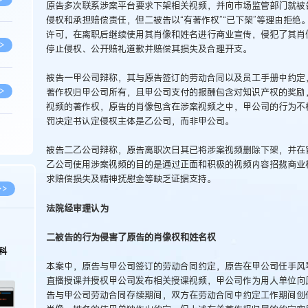
原告多次联系涉案平台要求下架相关视频，并向市场监管部门就被
侵权和承担赔偿责任，但二被告以“有著作权”“已下架”等理由拒
许可，在离职后继续使用其肖像和姓名进行商业宣传，侵犯了其肖
>
停止侵权、公开赔礼道歉并赔偿其损失及合理开支。
被告一甲公司辩称，其与原告签订的劳动合同以及员工手册中约定
>
著作权归甲公司所有，且甲公司支付的报酬包含对知识产权的奖励
视频的著作权，原告的肖像包含在涉案视频之中，甲公司的行为不
罚决定书认定侵权主体是乙公司，而非甲公司。
>
被告二乙公司辩称，原告离职次日其已将涉案视频删除下架，并在
乙公司使用涉案视频的目的是通过正面和积极的视频内容招揽商业
求赔偿损失及精神抚慰金等缺乏证据支持。
>
>>
法院经审理认为
>
二被告的行为侵害了原告的肖像权和姓名权
科
本案中，原告与甲公司签订的劳动合同约定，原告在甲公司任手风
>
直播授课并授权甲公司发布相关授课视频，甲公司作为用人单位向
告与甲公司劳动合同存续期间，双方在劳动合同中约定工作期间创