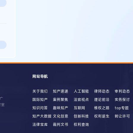
网站导航
关于我们
知产速递
人工智能
律师动态
审判动态
广
国际知产
案例聚焦
法官视点
理论前沿
实务探讨
2室
知识问答
趣味知产
互联网
维权之路
top专题
知产大数据
文化创意
创新科技
权利诞生
转让许可
法律宝库
裁判文书
权利查询