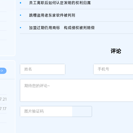
员工离职后如何认定发明的权利归属
跳槽盗用老东家软件被判刑
3.26
8.06
加盟过期仍用商标 构成侵权被判赔偿
8.04
8.04
评论
8.03
>>
7.28
7.21
7.17
7.02