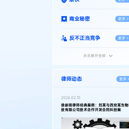
商业秘密
更多 >
反不正当竞争
更多 >
点击展开全部
植物新品种
更多 >
地理标志
更多 >
律师动态
更多 
集成电路布图设计
更多 >
2026.02.10
权律师徐新明接受《中国经营
徐新明律师经典案例：刘某与西安某生物
技术革新下知识产权保护面临新
技有限公司技术合作开发合同纠纷案
技术合同
策略
更多 >