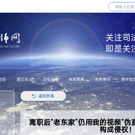
关注司
即是关
动态
理论前沿
法官视点
案例聚焦
实务探讨
律师动
返回列表
离职后“老东家”仍用我的视频“伪
构成侵权