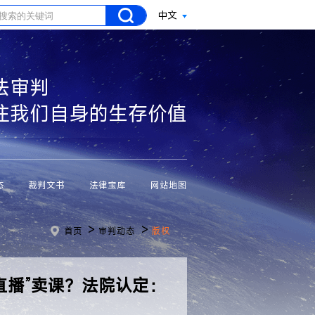
中文
法审判
注我们自身的生存价值
态
裁判文书
法律宝库
网站地图
>
>
首页
审判动态
版权
直播”卖课？法院认定：
！