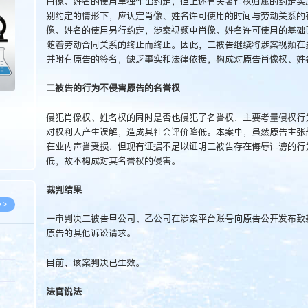
肖像、姓名的使用单独作出约定，但上述有关著作权归属的约定实
>
别约定的情形下，应认定肖像、姓名许可使用的时间与劳动关系的
像、姓名的使用另行约定，涉案视频中肖像、姓名许可使用的基础
随着劳动合同关系的终止而终止。因此，二被告继续将涉案视频在多
并附有原告的签名，缺乏事实和法律依据，构成对原告肖像权、姓
二被告的行为不侵害原告的名誉权
侵犯肖像权、姓名权的同时是否也侵犯了名誉权，主要考量侵权行
对权利人产生误解，造成其社会评价降低。本案中，虽然原告主张部
在业内声誉受损，但现有证据不足以证明二被告存在侮辱诽谤的行
低，故不构成对其名誉权的侵害。
裁判结果
>>
一审判决二被告甲公司、乙公司在涉案平台账号向原告公开发布致歉
原告的其他诉讼请求。
目前，该案判决已生效。
8.07
法官说法
5.14