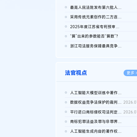
最高人民法院发布第六批人民法院种业知识产权司法保护典型案例 含...
2026.0
采用传统元素创作的二方连续装饰图案作品的独创性及侵权对比认定
2026.0
2025年度江苏省专利预审典型案例
2026.0
“算”出来的参数能否“算数”？
2026.0
浙江司法服务保障最具竞争力营商环境建设典型案例（第二批）含侵...
2026.0
法官视点
更多 
人工智能大模型训练中著作权的合理使用
2026.0
数据权益竞争法保护的裁判路径构建
2026.0
平行进口商标侵权司法判定规则的困境与纾解
2026.0
商标犯罪法益及罪与非罪界限研究
2026.0
人工智能生成内容的著作权司法认定：演进逻辑、现实困境与规则建...