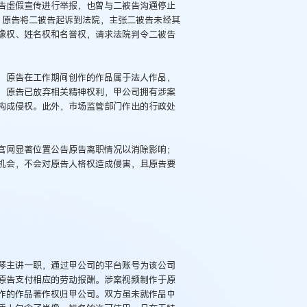
告虚假宣传进行举报，也曾与二被告沟通停止
绝。原告将二被告起诉到法院，主张二被告未经其
像权、姓名权和名誉权，请求法院判令二被告
，原告在工作期间创作的作品属于法人作品，
，原告已放弃相关精神权利，甲公司拥有涉案
构成侵权。此外，市场监管部门作出的行政处
官网显著位置公告原告离职情况以消除影响；
机会，不会对原告人格权造成侵害，且原告要
琴主讲一职，通过甲公司的平台账号为该公司
原告支付相应的劳动报酬。涉案视频制作于原
作的作品著作权归甲公司。双方虽未就作品中