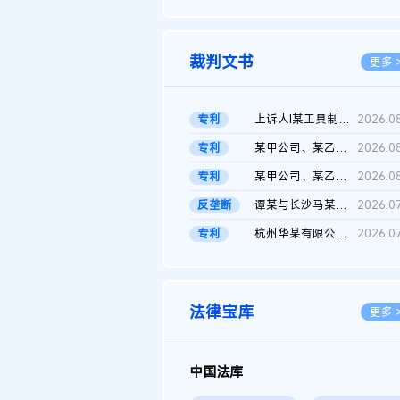
2026.0
裁判文书
更多 
专利
上诉人I某工具制品有限公司与被上诉人程某及一审被告中华人民共和...
2026.0
专利
某甲公司、某乙公司、某丙公司申请诉前行为保全复议裁定书
2026.0
专利
某甲公司、某乙公司、官某与某丙公司专利申请权权属纠纷 二审判决...
2026.0
反垄断
谭某与长沙马某堆农产品股份有限公司滥用市场支配地位纠纷二审裁...
2026.0
专利
杭州华某有限公司与菲某有限公司侵害发明专利权纠纷
2026.0
法律宝库
更多 
中国法库