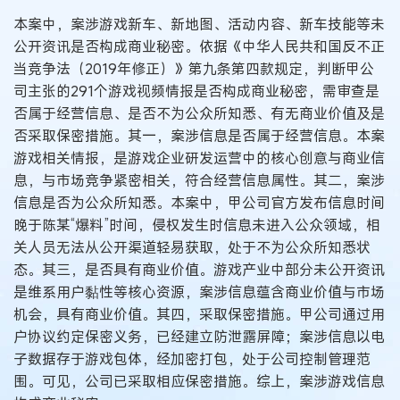
本案中，案涉游戏新车、新地图、活动内容、新车技能等未
公开资讯是否构成商业秘密。依据《中华人民共和国反不正
当竞争法（2019年修正）》第九条第四款规定，判断甲公
司主张的291个游戏视频情报是否构成商业秘密，需审查是
否属于经营信息、是否不为公众所知悉、有无商业价值及是
否采取保密措施。其一，案涉信息是否属于经营信息。本案
游戏相关情报，是游戏企业研发运营中的核心创意与商业信
息，与市场竞争紧密相关，符合经营信息属性。其二，案涉
信息是否为公众所知悉。本案中，甲公司官方发布信息时间
晚于陈某“爆料”时间，侵权发生时信息未进入公众领域，相
关人员无法从公开渠道轻易获取，处于不为公众所知悉状
态。其三，是否具有商业价值。游戏产业中部分未公开资讯
是维系用户黏性等核心资源，案涉信息蕴含商业价值与市场
机会，具有商业价值。其四，采取保密措施。甲公司通过用
户协议约定保密义务，已经建立防泄露屏障；案涉信息以电
子数据存于游戏包体，经加密打包，处于公司控制管理范
围。可见，公司已采取相应保密措施。综上，案涉游戏信息