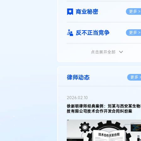
商业秘密
更多 >
反不正当竞争
更多 >
点击展开全部
植物新品种
更多 >
地理标志
更多 >
律师动态
更多 
集成电路布图设计
更多 >
2026.02.10
权律师徐新明接受《中国经营
徐新明律师经典案例：刘某与西安某生物
技术革新下知识产权保护面临新
技有限公司技术合作开发合同纠纷案
技术合同
策略
更多 >
传统文化
更多 >