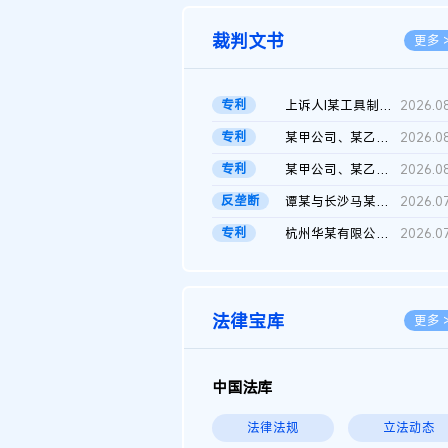
裁判文书
更多 
专利
上诉人I某工具制品有限公司与被上诉人程某及一审被告中华人民共和...
2026.0
专利
某甲公司、某乙公司、某丙公司申请诉前行为保全复议裁定书
2026.0
专利
某甲公司、某乙公司、官某与某丙公司专利申请权权属纠纷 二审判决...
2026.0
反垄断
谭某与长沙马某堆农产品股份有限公司滥用市场支配地位纠纷二审裁...
2026.0
专利
杭州华某有限公司与菲某有限公司侵害发明专利权纠纷
2026.0
法律宝库
更多 
中国法库
法律法规
立法动态