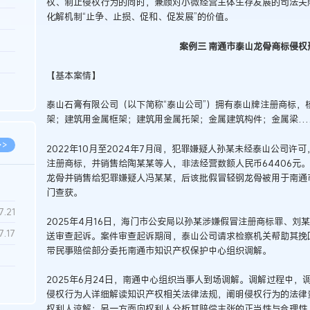
权、制止侵权行为的同时，兼顾对小微经营主体生存发展的司法关
化解机制“止争、止损、促和、促发展”的价值。
3.26
8.06
案例三 南通市泰山龙骨商标侵权
8.04
【基本案情】
8.04
泰山石膏有限公司（以下简称“泰山公司”）拥有泰山牌注册商标，
8.03
架；建筑用金属框架；建筑用金属托架；金属建筑构件；金属梁…
>>
2022年10月至2024年7月间，犯罪嫌疑人孙某未经泰山公司
注册商标，并销售给陶某某等人，非法经营数额人民币64406元
龙骨并销售给犯罪嫌疑人冯某某，后该批假冒轻钢龙骨被用于南通
门查获。
7.28
7.21
2025年4月16日，海门市公安局以孙某涉嫌假冒注册商标罪、
7.17
送审查起诉。案件审查起诉期间，泰山公司请求检察机关帮助其挽回
带民事赔偿部分委托南通市知识产权保护中心组织调解。
7.02
2025年6月24日，南通中心组织当事人到场调解。调解过程中
侵权行为人详细解读知识产权相关法律法规，阐明侵权行为的法律
6.22
权利人谅解；另一方面向权利人分析其赔偿主张的正当性与合理性