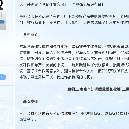
议，并签署了《合作备忘录》，同意在以后进行合作。
最终某服装公司等11家代工厂下架侵权产品并删除侵权图片，分别
加工样品商请下一步合作，于某根据自身需求选择了相应的合作对
【典型意义】
本案系著作权侵权群体性纠纷，具有被告主体众多、侵权形态典型
院遵循比例原则与诉讼经济原则，经与权利人充分释明沟通，促成
请，避免因保全措施对小微经营主体造成过度冲击，体现了对民事
权利保护与产业发展的平衡上，调解既确认了侵权停止、损害赔偿
议，签订《合作备忘录》，建立授权合作关系，使知识产权保护从“
体现了尊重知识产权、促进作品传播的导向。
>>
案例二 南京市知调委受委托化解“三
【基本案情】
8.07
河北某材料科技有限公司依法拥有“三圈”注册商标。该商标经权利
5.14
场知名度。
5.08