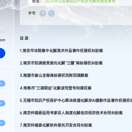
标签：
2025年江苏省知识产权多元解纷典型案例
+
-
字号:
目 录
com
1.淮安市法院集中化解美术作品著作权侵权纠纷案
2.南京市知调委受委托化解“三圈”商标侵权纠纷案
3.南通市泰山龙骨商标侵权刑附民调解案
>
4.常熟市“三调联动”化解波司登专利侵权案
5.无锡市知识产权保护中心释法明理化解涉AI摄影作品著作权侵权
>
6.南京仲裁委运用专家证人制度化解低空经济技术合同纠纷案
>
7.南京仲裁委化解软件委托开发合同纠纷案