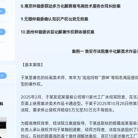
8.南京仲裁委联动多方化解跨境电商技术服务合同纠纷案
>
9.无锡仲裁委确认知识产权出资无效案
>
10.扬州仲裁委诉前化解著作权群体侵权案
案例一 淮安市法院集中化解美术作品
>
【基本案情】
>
>>
于某是著名的绘画美术师，常年为“泡泡玛特”“原神”等知名商品
型的著作权。
>
2025年2月，于某发现某服装公司等11家代工厂未经其同意，在
页面上使用案涉美术作品卡通造型。于某于2025年10月28日将
科
法院，要求停止侵权并赔偿5万元至30万元不等损失。
>
为提高维权效率，经法院立案庭指导，于某选取标的额最高某服装
负责人承认侵权并向于某鞠躬道歉，经双方同意，法官当庭组织了
>
协议。在标的额最高的首个案件调解结案后，其它10家涉案代工