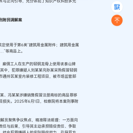
照与正向引导，充分体现了知识产权纠纷多元
刑附民调解案
核定使用于第6类“建筑用金属附件；建筑用金属
…”等商品上。
许可，雇佣工人在生产的轻钢龙骨上使用该泰山牌
。其中，犯罪嫌疑人刘某某向孙某采购假冒轻钢
市通州区某室内装修工程项目，被市场监管部
刘某某、冯某某涉嫌销售假冒注册商标的商品罪移
损失。2025年6月1日，检察院将本案刑事附
，调解员聚焦争议焦点，精准释法明理：一方面向
责任与后果，引导其主动承担赔偿责任、争取
，结合犯罪嫌疑人的实际赔偿能力，引导双方