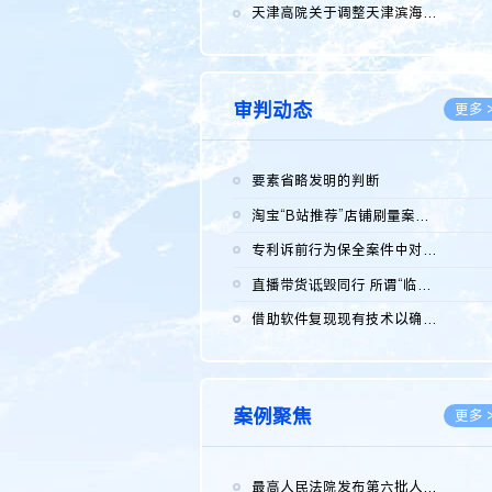
2026.0
天津高院关于调整天津滨海高新技术产业开发区华苑科技园一审普通...
2026.0
审判动态
更多 
要素省略发明的判断
2026.0
淘宝“B站推荐”店铺刷量案维持原判，两被告连带赔偿150万元
2026.0
专利诉前行为保全案件中对仿制药申请人曾作出三类声明的考量及违...
2026.0
直播带货诋毁同行 所谓“临场发挥”不免责
2026.0
借助软件复现现有技术以确认相关参数特征是否被公开
2026.0
案例聚焦
更多 
最高人民法院发布第六批人民法院种业知识产权司法保护典型案例 含...