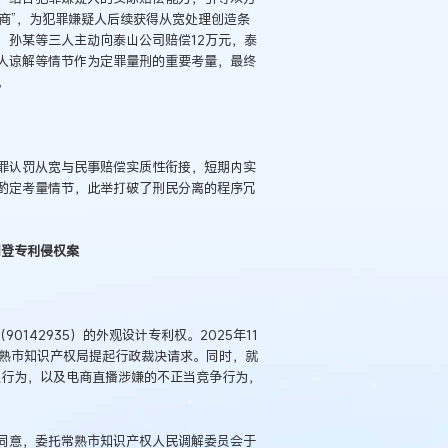
协商”，为犯罪嫌疑人后续获得从宽处理创造条
，孙某等三人主动向泰山公司赔偿12万元，泰
人谅解等情节作为定罪量刑的重要考量，最终
。
罪认罚从宽与民事赔偿实质性衔接，短期内实
酌定考量情节，此举打破了刑民分离的程序冗
司登专利侵权案
142935）的外观设计专利权。2025年11
常熟市知识产权局提起行政裁决请求。同时，就
权行为，以及电商直播涉嫌的不正当竞争行为，
同意，委托常熟市知识产权人民调解委员会于