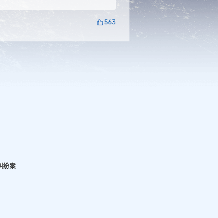
563
纠纷案