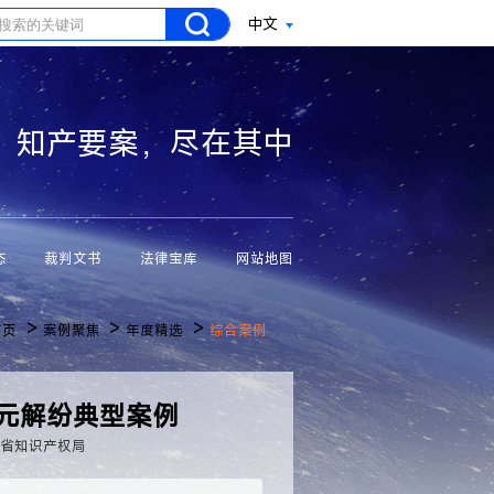
中文
知产要案，尽在其中
态
裁判文书
法律宝库
网站地图
>
>
>
首页
案例聚焦
年度精选
综合案例
多元解纷典型案例
苏省知识产权局