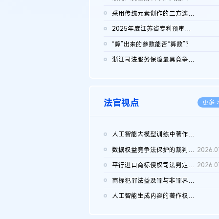
2026.0
采用传统元素创作的二方连续装饰图案作品的独创性及侵权对比认定
2026.0
2025年度江苏省专利预审典型案例
2026.0
“算”出来的参数能否“算数”？
2026.0
浙江司法服务保障最具竞争力营商环境建设典型案例（第二批）含侵...
2026.0
法官视点
更多 
人工智能大模型训练中著作权的合理使用
2026.0
数据权益竞争法保护的裁判路径构建
2026.0
平行进口商标侵权司法判定规则的困境与纾解
2026.0
商标犯罪法益及罪与非罪界限研究
2026.0
人工智能生成内容的著作权司法认定：演进逻辑、现实困境与规则建...
2026.0