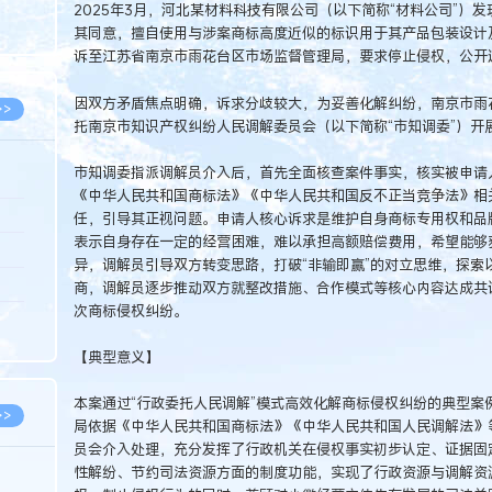
2025年3月，河北某材料科技有限公司（以下简称“材料公司”）
8.07
其同意，擅自使用与涉案商标高度近似的标识用于其产品包装设计及
8.07
诉至江苏省南京市雨花台区市场监督管理局，要求停止侵权，公开
因双方矛盾焦点明确，诉求分歧较大，为妥善化解纠纷，南京市雨
>>
托南京市知识产权纠纷人民调解委员会（以下简称“市知调委”）开
市知调委指派调解员介入后，首先全面核查案件事实，核实被申请
《中华人民共和国商标法》《中华人民共和国反不正当竞争法》相
8.06
任，引导其正视问题。申请人核心诉求是维护自身商标专用权和品
表示自身存在一定的经营困难，难以承担高额赔偿费用，希望能够
8.05
异，调解员引导双方转变思路，打破“非输即赢”的对立思维，探索
8.05
商，调解员逐步推动双方就整改措施、合作模式等核心内容达成共
次商标侵权纠纷。
8.04
8.04
【典型意义】
本案通过“行政委托人民调解”模式高效化解商标侵权纠纷的典型案
>>
局依据《中华人民共和国商标法》《中华人民共和国人民调解法》
员会介入处理，充分发挥了行政机关在侵权事实初步认定、证据固
性解纷、节约司法资源方面的制度功能，实现了行政资源与调解资