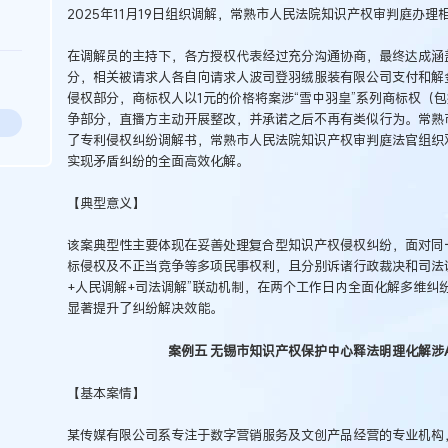
2025年11月19日组织调解，常熟市人民法院知识产权审判庭办
在调解员的主持下，各方授权代表经过充分沟通协商，最终达成涵
分，相关被请求人各自向请求人波司登羽绒服装有限公司支付和解金
侵权部分，商标权人以1元的价格将案涉“雪中羽皇”系列商标权（
争部分，直播方主动开展整改，并承诺之后不再有类似行为。常熟
了专利侵权纠纷调解书，常熟市人民法院知识产权审判庭法官组织
实现矛盾纠纷的全面高效化解。
【典型意义】
该案典型性主要体现在妥善处理复合型知识产权侵权纠纷，面对同
标侵权及不正当竞争等多项民事权利，且分别诉诸行政裁决和司法
+人民调解+司法调解”联动机制，在两个工作日内全面化解多维纠
显著提升了纠纷解决效能。
案例五 无锡市知识产权保护中心释法明理化解涉
【基本案情】
某传媒有限公司系专注于数字营销服务及文创产品经营的专业机构