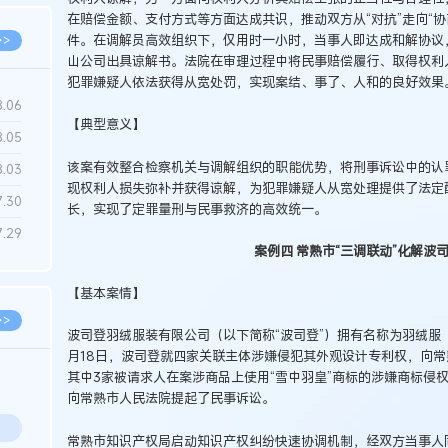
在赔偿金额、支付方式等方面达成共识，推动双方从“对抗”走向“
件。在调解员高效组织下，仅用时一小时，当事人即达成和解协议
>>
山公司出具谅解书。法院在审理过程中将民事赔偿履行、取得权利
犯罪嫌疑人依法获得从宽处罚，实现案结、事了、人和的良好效果
8.06
【典型意义】
8.05
该案有效整合检察机关与调解组织的职能优势，将刑事诉讼中的认
8.03
现权利人损失弥补并获得谅解，为犯罪嫌疑人从宽处理提供了法定
7.30
长，实现了定罪量刑与民事救济的高效统一。
7.29
案例四 常熟市“三调联动”化解波
【基本案情】
>>
波司登羽绒服装有限公司（以下简称“波司登”）拥有名称为羽绒服（90
月18日，波司登就四家关联主体涉嫌侵犯其外观设计专利权，向
其中3家被请求人在案涉商品上使用“雪中羽皇”商标的涉嫌商标侵
向常熟市人民法院提起了民事诉讼。
常熟市知识产权局启动知识产权纠纷快速协调机制，经双方当事人