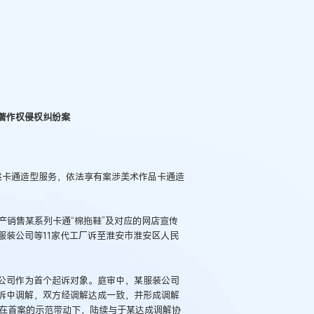
著作权侵权纠纷案
提供卡通造型服务，依法享有案涉美术作品卡通造
生产销售某系列卡通“棉拖鞋”及对应的网店宣传
某服装公司等11家代工厂诉至淮安市淮安区人民
公司作为首个起诉对象。庭审中，某服装公司
诉中调解，双方经调解达成一致，并形成调解
厂在首案的示范带动下，陆续与于某达成调解协