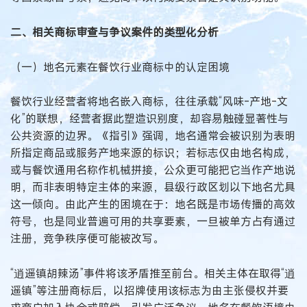
二、相关商标审查与争议案件的类型化分析
（一）地名元素在餐饮行业商标中的认定困境
餐饮行业经营者将地名嵌入商标，往往承载“风味-产地-文
化”的联想，经营者据此塑造识别度，却容易触碰显著性与
公共资源的边界。《指引》强调，地名通常会被识别为表明
所指定商品或服务产地来源的标识；若标志仅由地名构成，
或与餐饮通用名称作机械拼接，公众更可能把它当作产地说
明，而非表明特定主体的来源，县级行政区划以下地名尤具
这一倾向。由此产生的困境在于：地名既是市场传播的高效
符号，也是同业普遍可用的共享要素，一旦被单方占有通过
注册，竞争秩序便可能被改写。
“逍遥镇胡辣汤”事件将该矛盾推至前台。相关主体在取得“逍
遥镇”等注册商标后，以招牌使用该标志为由主张侵权并要