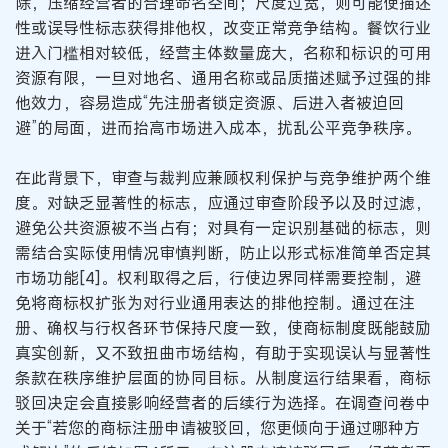
除，压缩经营者的合理命名空间；尺度过宽，则可能使描述
性或误导性标志获得排他权，改变正常竞争结构。餐饮行业
进入门槛相对较低，经营主体数量庞大，名称和标识的可用
资源有限，一旦对地名、通用名称或品质描述赋予过强的排
他效力，容易造成“先注册者锁定资源、后进入者被迫回
避”的局面，进而抬高市场进入成本，扰乱公平竞争秩序。
在此背景下，审查与裁判应兼顾权利保护与竞争维护两个维
度。对缺乏显著性的标志，应通过审查阶段予以及时过滤，
避免公共资源被不当占有；对具有一定识别基础的标志，则
需结合实际使用情况审慎判断，防止以形式标准简单否定其
市场功能[4]。权利取得之后，行使边界同样需要控制，避
免将商标权扩张为对行业通用表达的排他控制。通过在注
册、确权与行权各环节保持尺度一致，使商标制度既能鼓励
真实创新，又不致扭曲市场结构，有助于实现误认与显著性
条款在秩序维护层面的协同目标。从制度运行结果看，商标
驳回决定会直接影响经营者的后续行为选择。在调查问卷中
关于“若您的商标注册申请被驳回，您更倾向于通过哪种方