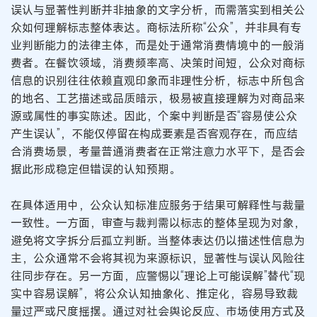
误认与显著性判断并非抽象的文字分析，而需落实到相关公
众如何理解标志整体表达。商标法所称“公众”，并非具有专
业判断能力的法律主体，而是处于通常消费情境中的一般消
费者。在餐饮领域，消费频率高、决策时间短，公众对商标
信息的识别往往依赖直观印象而非理性分析，标志中所包含
的地名、工艺描述或品质暗示，极易被直接理解为对商品来
源或属性的事实陈述。因此，个案中判断是否“容易使公众
产生误认”，不能仅停留在构成要素是否客观存在，而应结
合消费场景，考量普通消费者在正常注意力水平下，是否会
据此形成稳定但错误的认知预期。
在具体适用中，公众认知标准应服务于结果可解释性与裁量
一致性。一方面，审查与裁判需以标志的整体呈现为对象，
避免将文字拆分后孤立判断。当整体表达仍以描述性信息为
主，公众通常不会将其视为来源标识，显著性与误认风险往
往同步存在。另一方面，应警惕以“理论上可能误解”替代“现
实中容易误解”，将公众认知抽象化、推定化，容易导致裁
量过严或尺度摇摆。通过对社会舆论反应、市场使用方式及