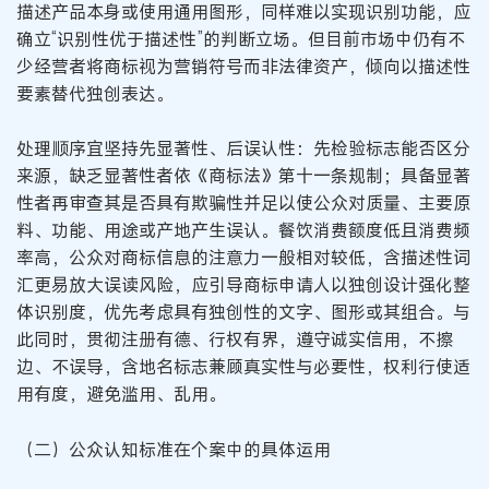
描述产品本身或使用通用图形，同样难以实现识别功能，应
确立“识别性优于描述性”的判断立场。但目前市场中仍有不
少经营者将商标视为营销符号而非法律资产，倾向以描述性
要素替代独创表达。
处理顺序宜坚持先显著性、后误认性：先检验标志能否区分
来源，缺乏显著性者依《商标法》第十一条规制；具备显著
性者再审查其是否具有欺骗性并足以使公众对质量、主要原
料、功能、用途或产地产生误认。餐饮消费额度低且消费频
率高，公众对商标信息的注意力一般相对较低，含描述性词
汇更易放大误读风险，应引导商标申请人以独创设计强化整
体识别度，优先考虑具有独创性的文字、图形或其组合。与
此同时，贯彻注册有德、行权有界，遵守诚实信用，不擦
边、不误导，含地名标志兼顾真实性与必要性，权利行使适
用有度，避免滥用、乱用。
（二）公众认知标准在个案中的具体运用