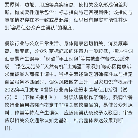
要原料、功能、用途等真实信息，使相关公众形成偏差判
断。构成要件通常包含：标志指向特定客观属性；该指向与
真实情况存在不一致或易混淆；误导具有现实可能性并达
到“容易使公众产生误认”的程度。
餐饮行业与公众日常生活、身体健康密切相关，消费频率
高、额度低，公众对商标施加的注意力一般较低，描述性词
汇更易产生误导。“现熬”“手工现包”等常被当作餐饮品质体
现，“绿色无污染”“天然有机”“土鸡蛋”“零添加”等亦因健康诉
求而被嵌入商标申请中。当相关表述缺乏明确标准或与指定
商品服务不匹配时，误认风险随之上升。国家知识产权局于
2022年4月发布《餐饮行业商标注册申请与使用指引（试
行）》（下称《指引》），对误认情形作了细化，强调含餐
饮行业通用名称而指定于非相关餐饮商品的，易使公众对原
料、种类等特点产生误认，应适用误认条款予以驳回；审查
应以相关公众通常认知为基准，结合整体表达效果判断
[1]。