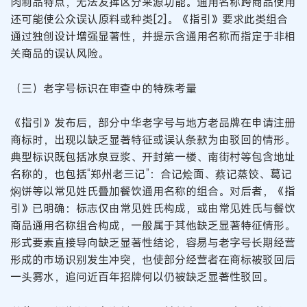
肉制品特点，无法发挥区分来源功能。通用名称跨商品使用
还可能使公众误认原料或种类[2]。《指引》要求此类组合
通过独创设计增强显著性，并提示含通用名称而指定于非相
关商品的误认风险。
（三）老字号标识在审查中的特殊考量
《指引》发布后，部分中华老字号与地方老品牌在申请注册
商标时，出现以缺乏显著特征或误认条款为由驳回的情形。
典型标识既包括冰泉豆浆、开封第一楼、南街村等包含地址
名称的，也包括“郑州老三记”：合记烩面、蔡记蒸饺、葛记
焖饼等以常见姓氏叠加餐饮通用名称的组合。对后者，《指
引》已明确：标志仅由常见姓氏构成，或由常见姓氏与餐饮
商品通用名称组合构成，一般属于其他缺乏显著特征情形。
形式要素直接导向缺乏显著性结论，容易与老字号长期经营
形成的市场识别发生冲突，也使部分经营者在商标被驳回后
一头雾水，追问近百年招牌何以仍被缺乏显著性驳回。