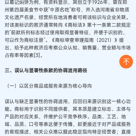
以葛记焖饼为例，有资料显示，其创立于1926年，曾在郑
州第四届美食节中获“中原名吃”称号，并入选河南省非物质
文化遗产名录，经营所在地消费者可将该标识与企业关联。
对该类标识的救济通常转向《商标法》第十一条第二款规定
的“前款所列标志经过使用取得显著特征，并便于识别的，
可以作为商标注册”。《商标审查审理指南（2021）》提
出，给予此种救济应考察公众认知、销售量、营业额与市场
占有率等因素[3]。
三、误认与显著性条款的协调适用路径
（一）以区分商品或服务来源为核心导向
误认与缺乏显著性的协调适用，应回归来源识别这一核心功
能。商标用于识别不同提供者，其本质是建立标志、主体与
产品的对应关系，并维护公平竞争秩序。品类、工艺、地
域、品质、口号等表达便于传播，却更接近于对产品或服务
的客观描述，相关公众难以据此稳定指向特定经营者；直接