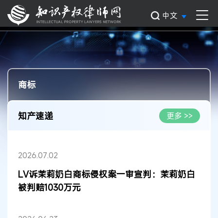
中文
商标
知产速递
更多 >>
2026.07.02
LV诉茉莉奶白商标侵权案一审宣判：茉莉奶白
被判赔1030万元