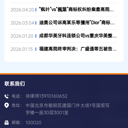
"枫叶”vs“楓葉”商标权纠纷案最高院再审判决书
2026.04.20
迪奥公司诉高某乐等擅用“Dior”商标侵权及不正当竞争纠纷 二审判...
2026.03.04
成都华美牙科连锁公司vs重庆华美整形外科医院有限公司商标权无效...
2026.01.20
福建高院终审判决：广盛通等五被告侵害阿里巴巴商标权，连带赔偿...
2026.01.15
联系我们
徐律师13910160652
电话：
地址：
中国北京市朝阳区建国门外大街1号国贸写
字楼一座30层3001室
邮编：
100020