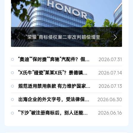
“荣耀”商标侵权案二审改判赔偿增至3000万元
“奥迪”“保时捷”“奔驰”汽配件？假的！
2026.07.31
“X氏牛”碰瓷“某某X氏”？景德镇法院：牛骨粉系通用名称，驳回商标侵权诉求
2026.07.14
规范适用禁用条款 有力维护国家功勋人物形象
2026.07.13
出海企业的外文字号，受法律保护！
2026.06.30
“下沙”被注册商标后，别人还能卖“下沙烧卖”吗？
2026.06.16